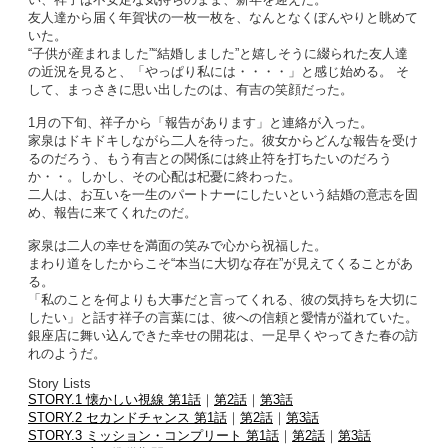
友人達から届く年賀状の一枚一枚を、なんとなくぼんやりと眺めて
いた。
“子供が産まれました”“結婚しました”と嬉しそうに綴られた友人達
の近況を見ると、「やっぱり私には・・・・」と感じ始める。 そ
して、まっさきに思い出したのは、有吉の笑顔だった。
1月の下旬、祥子から「報告があります」と連絡が入った。
家泉はドキドキしながら二人を待った。彼女からどんな報告を受け
るのだろう、もう有吉との関係には終止符を打ちたいのだろう
か・・。しかし、その心配は杞憂に終わった。
二人は、お互いを一生のパートナーにしたいという結婚の意志を固
め、報告に来てくれたのだ。
家泉は二人の幸せを満面の笑みで心から祝福した。
まわり道をしたからこそ“本当に大切な存在”が見えてくることがあ
る。
「私のことを何よりも大事だと言ってくれる、彼の気持ちを大切に
したい」と話す祥子の言葉には、彼への信頼と愛情が溢れていた。
銀座店に舞い込んできた幸せの開花は、一足早くやってきた春の訪
れのようだ。
Story Lists
STORY.1 懐かしい視線 第1話
｜
第2話
｜
第3話
STORY.2 セカンドチャンス 第1話
｜
第2話
｜
第3話
STORY.3 ミッション・コンプリート 第1話
｜
第2話
｜
第3話