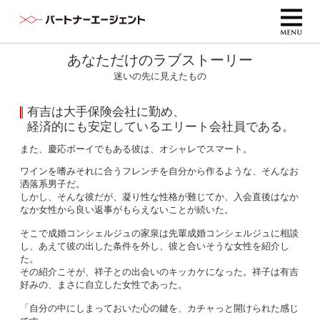
あなただけのラブストーリー
迷いの先に見えたもの
有吉は大手保険会社に勤め、
経済的にも安定しているエリート会社員である。
また、慶応ボーイでもある彼は、オシャレでスマート。
ワインを嗜みそれに合うフレンチを自分から作るような、そんなお
洒落系男子だ。
しかし、そんな彼だが、凝り性な性格が難じてか、入会直後はなか
なか女性から良い返事がもらえないことが続いた。
そこで成婚コンシェルジュの家泉は先輩成婚コンシェルジュに相談
し、あえて彼の出した条件を外し、彼と合いそうな女性を紹介し
た。
その紹介こそが、祥子との出会いのキッカケになった。祥子は有吉
好みの、まさに自立した女性であった。
「自分の中にしまっておいた心の鍵を、カチャっと開けられた感じ