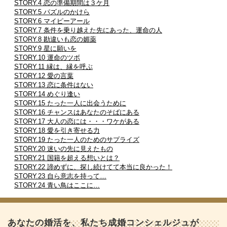
STORY.4 恋の準備期間は３ケ月
STORY.5 パズルのかけら
STORY.6 マイピーアール
STORY.7 条件を乗り越えた先にあった、運命の人
STORY.8 勘違いも恋の媚薬
STORY.9 星に願いを
STORY.10 運命のツボ
STORY.11 縁は、縁を呼ぶ
STORY.12 愛の言葉
STORY.13 恋に条件はない
STORY.14 めぐり逢い
STORY.15 たった一人に出会うために
STORY.16 チャンスはあなたのそばにある
STORY.17 大人の恋には・・・ワケがある
STORY.18 愛を引き寄せる力
STORY.19 たった一人のためのサプライズ
STORY.20 迷いの先に見えたもの
STORY.21 国籍を超える想いとは？
STORY.22 諦めずに、探し続けてて本当に良かった！
STORY.23 自ら意志を持って…
STORY.24 青い鳥はここに…
あなたの婚活を、私たち成婚コンシェルジュが