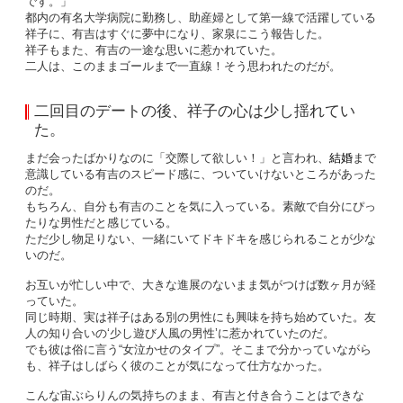
です。」
都内の有名大学病院に勤務し、助産婦として第一線で活躍している
祥子に、有吉はすぐに夢中になり、家泉にこう報告した。
祥子もまた、有吉の一途な思いに惹かれていた。
二人は、このままゴールまで一直線！そう思われたのだが。
二回目のデートの後、祥子の心は少し揺れてい
た。
まだ会ったばかりなのに「交際して欲しい！」と言われ、
結婚
まで
意識している有吉のスピード感に、ついていけないところがあった
のだ。
もちろん、自分も有吉のことを気に入っている。素敵で自分にぴっ
たりな男性だと感じている。
ただ少し物足りない、一緒にいてドキドキを感じられることが少な
いのだ。
お互いが忙しい中で、大きな進展のないまま気がつけば数ヶ月が経
っていた。
同じ時期、実は祥子はある別の男性にも興味を持ち始めていた。友
人の知り合いの‘少し遊び人風の男性’に惹かれていたのだ。
でも彼は俗に言う“女泣かせのタイプ”。そこまで分かっていながら
も、祥子はしばらく彼のことが気になって仕方なかった。
こんな宙ぶらりんの気持ちのまま、有吉と付き合うことはできな