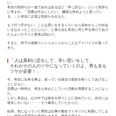
い。
有吉の気持ちが一途であればあるほど「申し訳ない」という気持ち
に苛まれ、「交際は中止にしたい。
婚活
も辞めようと思ってい
る。」と有吉に正直な気持ちを伝えた。
もう打つ手がない。こんな思いをするくらいなら初めからこの出会
いをなかったことにしたい、と落ち込む有吉に何と声を掛けてあげ
たらよいだろうと家泉は悩んだ。
すると、祥子の成婚コンシェルジュからこんなアドバイスが返って
きた。
「人は真剣に恋をして、辛い思いをして、
それがその人のツヤになっていくのよ。男も女も
ツヤが必要！」
今、有吉に出来る事は、迷っている彼女の負担を軽くしてあげるこ
としかない。
交際は一時停止、有吉も休止にしていた活動を再開することになっ
た。
しかし有吉は、心の中では彼女を待つことに決めていた。自分には
彼女しかいない・・・そう確信していたからだ。
結局、気になっていた男性は仕事の都合でイギリスに転勤してしま
い、祥子は不安定な気持ちのまま、新年を迎えた。