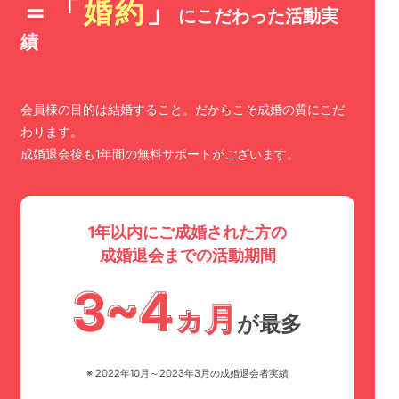
＝「
婚約
」
にこだわった活動実
績
会員様の目的は結婚すること。だからこそ成婚の質にこだ
わります。
成婚退会後も1年間の無料サポートがございます。
1年以内にご成婚された方の
成婚退会までの活動期間
3~4
ヵ月
が最多
※ 2022年10月～2023年3月の成婚退会者実績