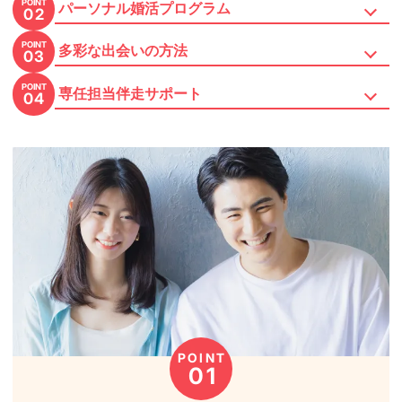
POINT
パーソナル婚活プログラム
02
POINT
多彩な出会いの方法
03
POINT
専任担当伴走サポート
04
POINT
01