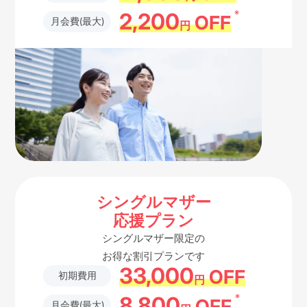
※
2,200
OFF
月会費(最大)
円
シングルマザー
応援プラン
シングルマザー限定の
お得な割引プランです
33,000
OFF
初期費用
円
※
8,800
OFF
月会費(最大)