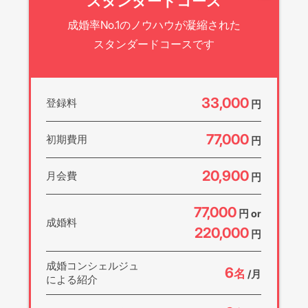
スタンダードコース
成婚率No.1のノウハウが凝縮された
スタンダードコースです
33,000
登録料
円
77,000
初期費用
円
20,900
月会費
円
77,000
円 or
成婚料
220,000
円
成婚コンシェルジュ
6
名
/月
による紹介