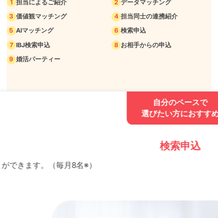
1
担当によるご紹介
2
データマッチング
3
価値観マッチング
4
担当同士の連携紹介
5
AIマッチング
6
検索申込
7
IBJ検索申込
8
お相手からの申込
9
婚活パーティー
自分のペースで
選びたい方におすすめ
検索申込
8名※）