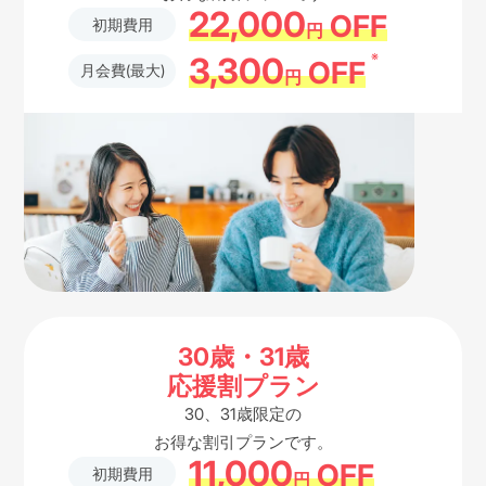
22,000
OFF
初期費用
円
※
3,300
OFF
月会費(最大)
円
30歳・31歳
応援割プラン
30、31歳限定の
お得な割引プランです。
11,000
OFF
初期費用
円