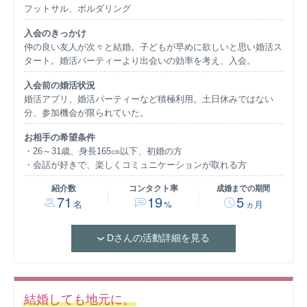
フットサル、ボルダリング
入会のきっかけ
仲の良い友人が次々と結婚。子どもが早めに欲しいと思い婚活ス
タート。婚活パーティーより出会いの効率を考え、入会。
入会前の婚活状況
婚活アプリ、婚活パーティーなど積極利用。土日休みではない
分、参加機会が限られていた。
お相手の希望条件
26～31歳、身長165㎝以下、初婚の方
会話が好きで、楽しくコミュニケーションが取れる方
紹介数
コンタクト率
成婚までの期間
71
19
5
名
%
ヵ月
Dさんの活動詳細を見る
結婚しても地元に。