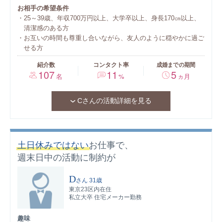
お相手の希望条件
25～39歳、年収700万円以上、大学卒以上、身長170㎝以上、
清潔感のある方
お互いの時間も尊重し合いながら、友人のように穏やかに過ご
せる方
紹介数
コンタクト率
成婚までの期間
107
11
5
名
%
ヵ月
Cさんの活動詳細を見る
土日休みではない
お仕事で、
週末日中の活動に制約が
D
さん
31歳
東京23区内在住
私立大卒 住宅メーカー勤務
趣味