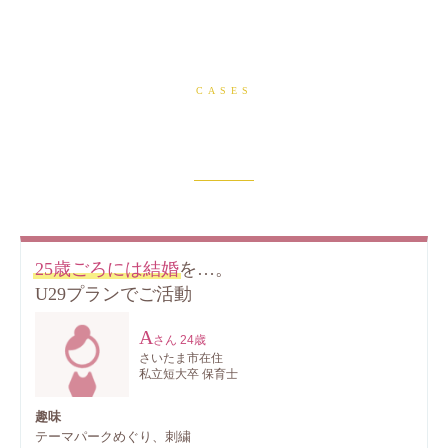
CASES
ご入会から成婚までの
会員様の活動例
25歳ごろには結婚
を…。
U29プランでご活動
A
さん
24歳
さいたま市在住
私立短大卒 保育士
趣味
テーマパークめぐり、刺繍