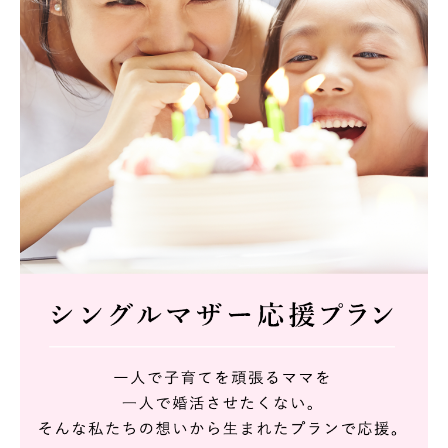
入会前の婚活状況
このまま独身という選択肢もアリかと考えていた時期もあり、本
格的な婚活はせず。
お相手の希望条件
35～49歳、年収600万円以上、大卒以上、できれば初婚の方
ご自身のお仕事に誇りを持って頑張っている方
紹介数
コンタクト率
成婚までの期間
50
30
6
名
%
ヵ月
Ⅰさんの活動詳細を見る
中高年専用の婚活サービス
「PAX MEMBERS」を利用
J
さん
57歳
町田市在住
高専卒 会社役員