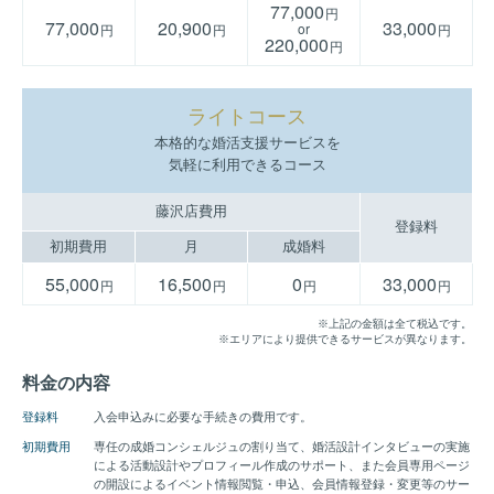
77,000
円
料理、読書
77,000
20,900
33,000
or
円
円
円
220,000
円
入会のきっかけ
お子さまからの「お母さんも幸せになってほしい」という一言
で、子どもも自分も幸せになれる将来をと考え、入会。
ライトコース
入会前の婚活状況
本格的な婚活支援サービスを
子どものために人生を捧げる覚悟だったため、これまでは一切活
気軽に利用できるコース
動してこなかった。
藤沢店費用
お相手の希望条件
登録料
初期費用
月
成婚料
30～45歳、年収400万円以上、お住まいが遠方の方以外
子どもの良き父、自分の良き相談者になってくれるような心の
55,000
16,500
0
33,000
円
円
円
円
優しい方
※上記の金額は全て税込です。
紹介数
コンタクト率
成婚までの期間
※エリアにより提供できるサービスが異なります。
20
58
4
名
%
ヵ月
料金の内容
Gさんの活動詳細を見る
登録料
入会申込みに必要な手続きの費用です。
初期費用
専任の成婚コンシェルジュの割り当て、婚活設計インタビューの実施
による活動設計やプロフィール作成のサポート、また会員専用ページ
の開設によるイベント情報閲覧・申込、会員情報登録・変更等のサー