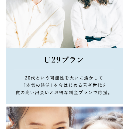
36
25
5
名
%
ヵ月
Hさんの活動詳細を見る
気が付くと40代に。
仕事への情熱を持つ
多忙なキャリアウーマン
Ⅰ
さん
40歳
東京23区内在住
国立大修士課程修了 大手メーカー勤務
趣味
美術館、博物館めぐり
入会のきっかけ
忙しさを見かねた上司から結婚相談所を勧められ、仕事と両立さ
せながらの婚活にはよい手段かもしれないと思い、入会。