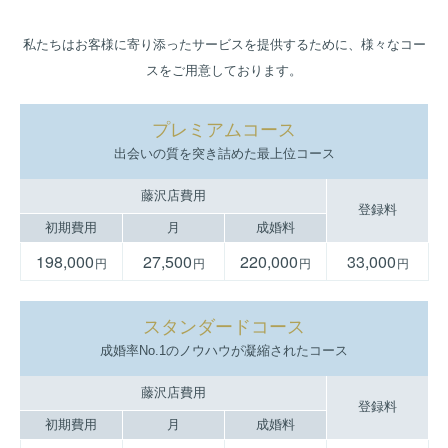
離婚後はしばらく落ち込んで婚活する気にはなれず、仕事と趣味
に没頭していた。
私たちはお客様に寄り添ったサービスを提供するために、様々なコー
お相手の希望条件
スをご用意しております。
26～38歳、お子さまがいらっしゃらない方、喫煙されない方
自立していて、アクティブな明るい方
プレミアムコース
紹介数
コンタクト率
成婚までの期間
90
50
9
出会いの質を突き詰めた最上位コース
名
%
ヵ月
藤沢店費用
Fさんの活動詳細を見る
登録料
初期費用
月
成婚料
198,000
27,500
220,000
33,000
円
円
円
円
自分のことは後回しにしてきた
シングルマザー
スタンダードコース
成婚率No.1のノウハウが凝縮されたコース
G
さん
35歳
東京23区内在住
藤沢店費用
専門学校卒 グラフィックデザイナー
登録料
初期費用
月
成婚料
趣味