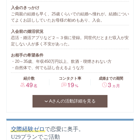
入会のきっかけ
ご両親の結婚も早く、25歳くらいでの結婚へ憧れが。結婚につい
てよくお話ししていたお母様の勧めもあり、入会。
入会前の婚活状況
恋活・婚活アプリなど２～３個に登録。同世代だとまだ収入が安
定しない人が多く不安があった。
お相手の希望条件
20～35歳、年収450万円以上、飲酒・喫煙されない方
自然体で、何でも話し合えるような方
紹介数
コンタクト率
成婚までの期間
49
19
3
名
%
ヵ月
Aさんの活動詳細を見る
交際経験ゼロ
で恋愛に奥手。
U29プランでご活動