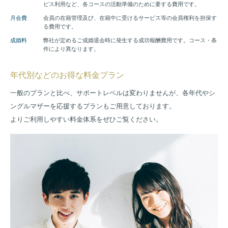
ビス利用など、各コースの活動準備のために要する費用です。
他の結婚相談所から
パートナーエージェントへ
月会費
会員の在籍管理及び、在籍中に受けるサービス等の会員権利を担保す
る費用です。
H
成婚料
弊社が定めるご成婚退会時に発生する成功報酬費用です。コース・条
さん
37歳
件により異なります。
東京23区内在住
私立大修士課程修了 IT関連企業勤務
年代別などのお得な料金プラン
趣味
温泉地めぐり、マラソン
一般のプランと比べ、サポートレベルは変わりませんが、各年代やシ
ングルマザーを応援するプランもご用意しております。
入会のきっかけ
よりご利用しやすい料金体系をぜひご覧ください。
他の結婚相談所で1年ほど活動するも、出会いとサポートの少な
さから退会。当社の成婚率の高さ、サービスに期待し、入会。
入会前の婚活状況
低価格に魅力を感じて入会した他の結婚相談所を活用。1年経っ
ても成果につながらなかった。
お相手の希望条件
29～35歳、大卒以上の方、初婚の方
お互いの価値観を大切にし、尊敬しあえる方
紹介数
コンタクト率
成婚までの期間