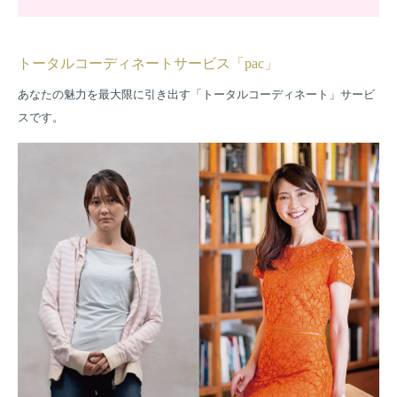
趣味
国内・海外旅行、野球観戦
トータルコーディネートサービス「pac」
入会のきっかけ
前妻を病気で亡くしてから6年。これからの将来を共に過ごせる
あなたの魅力を最大限に引き出す「トータルコーディネート」サービ
パートナーが欲しいと考えるようになり、入会。
スです。
入会前の婚活状況
婚活というよりは、趣味を通して出会った方を食事に誘う程度だ
った。
お相手の希望条件
44～53歳、喫煙されない方、派手ではない感じの方、お料理
のできる方
お互いの価値観を尊重し合いながら、言うべきことは言えると
いう方
紹介数
コンタクト率
成婚までの期間
93
20
13
名
%
ヵ月
Jさんの活動詳細を見る