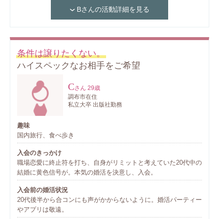
Bさんの活動詳細を見る
条件は譲りたくない。
ハイスペックなお相手をご希望
C
さん
29歳
調布市在住
私立大卒 出版社勤務
趣味
国内旅行、食べ歩き
入会のきっかけ
職場恋愛に終止符を打ち、自身がリミットと考えていた20代中の
結婚に黄色信号が。本気の婚活を決意し、入会。
入会前の婚活状況
20代後半から合コンにも声がかからないように。婚活パーティー
やアプリは敬遠。