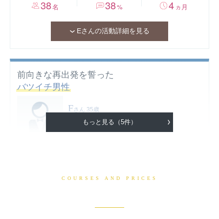
38
38
4
名
%
ヵ月
Eさんの活動詳細を見る
前向きな再出発を誓った
バツイチ男性
F
さん
35歳
東京23区内在住
もっと見る（5件）
私立大卒 金融系シンクタンク勤務
趣味
トライアスロン、ワイン
入会のきっかけ
COURSES AND PRICES
家族像のズレから離婚して2年が経ち、次へ向かう気持ちの整理
コースと料金のご案内
も。本気で結婚を考えている方と出会いたいと考え、入会。
入会前の婚活状況