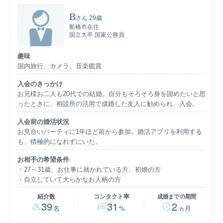
B
さん
29歳
船橋市在住
国立大卒 国家公務員
趣味
国内旅行、カメラ、音楽鑑賞
入会のきっかけ
お兄様お二人も20代での結婚。自分もそろそろ身を固めたいと思
ったときに、相談所の活用で成婚した友人に勧められ、入会。
入会前の婚活状況
お見合いパーティに1年ほど前から参加。婚活アプリを利用する
も、積極的になれずにいた。
お相手の希望条件
27～31歳、お仕事に就かれている方、初婚の方
自立していて大らかなお人柄の方
紹介数
コンタクト率
成婚までの期間
39
31
2
名
%
ヵ月