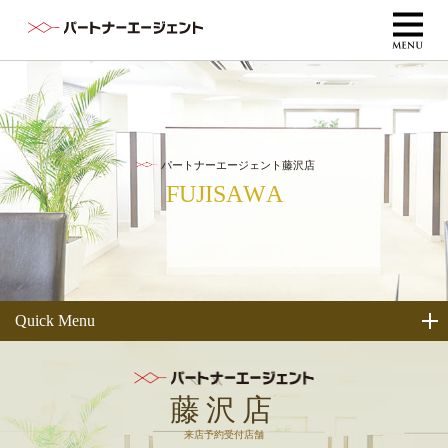
パートナーエージェント藤沢店
F
U
J
I
S
A
W
A
Quick Menu
店舗情報
藤沢店
会員様の活動例
来店予約受付店舗
コースと料金