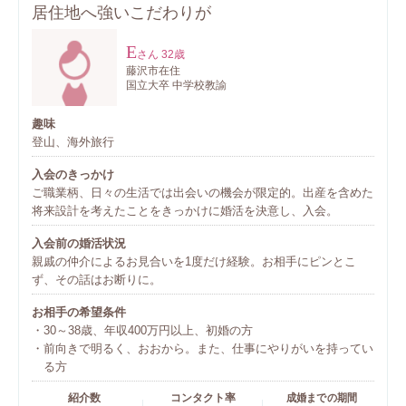
居住地へ強いこだわりが
E
さん
32歳
藤沢市在住
国立大卒 中学校教諭
趣味
登山、海外旅行
入会のきっかけ
ご職業柄、日々の生活では出会いの機会が限定的。出産を含めた
将来設計を考えたことをきっかけに婚活を決意し、入会。
入会前の婚活状況
親戚の仲介によるお見合いを1度だけ経験。お相手にピンとこ
ず、その話はお断りに。
お相手の希望条件
30～38歳、年収400万円以上、初婚の方
前向きで明るく、おおから。また、仕事にやりがいを持ってい
る方
紹介数
コンタクト率
成婚までの期間