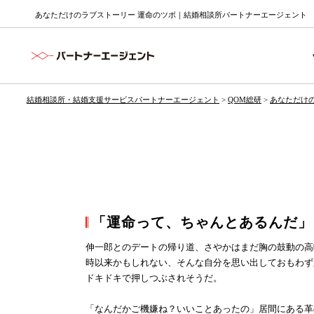
あなただけのラブストーリー 運命のツボ｜結婚相談所パートナーエージェント
結婚相談所・結婚支援サービスパートナーエージェント
>
QOM総研
>
あなただけ
「運命って、ちゃんとあるんだ」
伸一郎とのデートの帰り道、さやかはまだ胸の鼓動の高
時以来かもしれない、そんな自分を思い出しておもわず
ドキドキで押しつぶされそうだ。
「なんだかご機嫌ね？いいことあったの」居間にある革