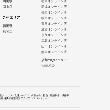
岡山県
栃木オンライン店
岡山店
新潟オンライン店
長野オンライン店
九州エリア
岐阜オンライン店
豊田オンライン店
福岡県
滋賀オンライン店
福岡店
奈良オンライン店
広島オンライン店
山口オンライン店
熊本オンライン店
店舗のないエリア
WEB相談
男性ルックス
女性ルックス
何歳から
担当
結婚割合
成婚率
結婚相談所連盟婚活アライアンスパートナーズ