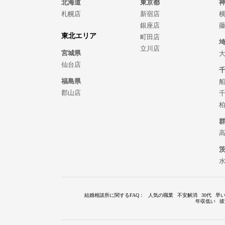
北海道
東京都
札幌店
新宿店
銀座店
東北エリア
町田店
立川店
宮城県
仙台店
福島県
郡山店
結婚相談所に関するFAQ
：
人気の職業
不安解消
30代
早
年収低い
彼