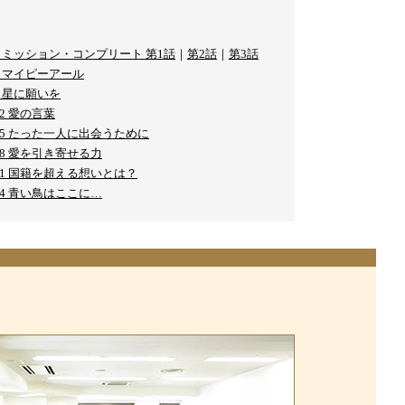
Y.3 ミッション・コンプリート 第1話
｜
第2話
｜
第3話
.6 マイピーアール
.9 星に願いを
.12 愛の言葉
Y.15 たった一人に出会うために
.18 愛を引き寄せる力
Y.21 国籍を超える想いとは？
.24 青い鳥はここに…