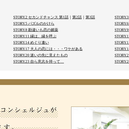
STORY.2 セカンドチャンス 第1話
｜
第2話
｜
第3話
STOR
STORY.5 パズルのかけら
STORY
STORY.8 勘違いも恋の媚薬
STORY
STORY.11 縁は、縁を呼ぶ
STORY
STORY.14 めぐり逢い
STOR
STORY.17 大人の恋には・・・ワケがある
STORY
STORY.20 迷いの先に見えたもの
STOR
STORY.23 自ら意志を持って…
STORY