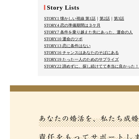
Story Lists
STORY.1 懐かしい視線 第1話
｜
第2話
｜
第3話
STORY.4 恋の準備期間は３ケ月
STORY.7 条件を乗り越えた先にあった、運命の人
STORY.10 運命のツボ
STORY.13 恋に条件はない
STORY.16 チャンスはあなたのそばにある
STORY.19 たった一人のためのサプライズ
STORY.22 諦めずに、探し続けてて本当に良かった！