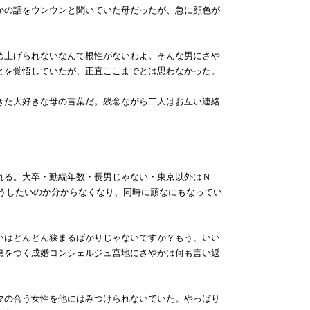
かの話をウンウンと聞いていた母だったが、急に顔色が
め上げられないなんて根性がないわよ。そんな男にさや
とを覚悟していたが、正直ここまでとは思わなかった。
きた大好きな母の言葉だ。残念ながら二人はお互い連絡
れる。大卒・勤続年数・長男じゃない・東京以外はＮ
うしたいのか分からなくなり、同時に頑なにもなってい
いはどんどん狭まるばかりじゃないですか？もう、いい
息をつく成婚コンシェルジュ宮地にさやかは何も言い返
マの合う女性を他にはみつけられないでいた。やっぱり