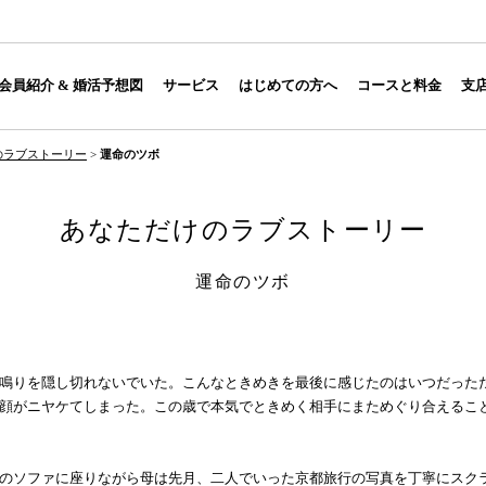
会員紹介 & 婚活予想図
サービス
はじめての方へ
コースと料金
支
のラブストーリー
>
運命のツボ
あなただけのラブストーリー
運命のツボ
鳴りを隠し切れないでいた。こんなときめきを最後に感じたのはいつだった
顔がニヤケてしまった。この歳で本気でときめく相手にまためぐり合えるこ
のソファに座りながら母は先月、二人でいった京都旅行の写真を丁寧にスク