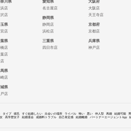
神奈川県
愛知県
大阪府
横浜店
名古屋店
大阪店
藤沢店
天王寺店
静岡県
埼玉県
静岡店
京都府
大宮店
浜松店
京都店
千葉県
三重県
兵庫県
船橋店
四日市店
神戸店
千葉店
柏店
群馬県
高崎店
茨城県
水戸店
い
タイプ
彼氏
すぐ結婚したい
出会いの場所
ライバル
怖い
悪い
仲人型
再婚
結婚可能
女
高学歴女子
結婚退会
成婚料トラブル
自己肯定感
結婚離婚
パートナーエージェントApp