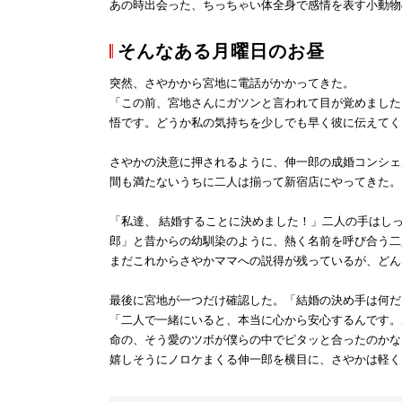
あの時出会った、ちっちゃい体全身で感情を表す小動物
そんなある月曜日のお昼
突然、さやかから宮地に電話がかかってきた。
「この前、宮地さんにガツンと言われて目が覚めました
悟です。どうか私の気持ちを少しでも早く彼に伝えてく
さやかの決意に押されるように、伸一郎の成婚コンシェ
間も満たないうちに二人は揃って新宿店にやってきた。
「私達、
結婚
することに決めました！」二人の手はしっ
郎」と昔からの幼馴染のように、熱く名前を呼び合う二
まだこれからさやかママへの説得が残っているが、どん
最後に宮地が一つだけ確認した。「結婚の決め手は何だ
「二人で一緒にいると、本当に心から安心するんです。
命の、そう愛のツボが僕らの中でピタッと合ったのかな
嬉しそうにノロケまくる伸一郎を横目に、さやかは軽く