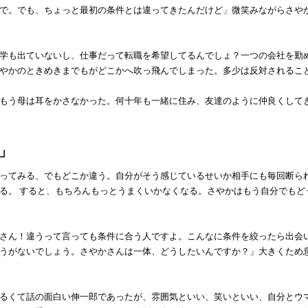
で。でも、ちょっと最初の条件とは違ってきたんだけど」微笑みながらさや
学も出ていないし、仕事だって転職を希望してるんでしょ？一つの会社を勤
やかのときめきまでもがどこかへ吹っ飛んでしまった。多少は反対されるこ
もう母は耳をかさなかった。何十年も一緒に住み、友達のように仲良くして
」
ってみる、でもどこか違う。自分がそう感じているせいか相手にも毎回断ら
る。 すると、もちろんもっとうまくいかなくなる。さやかはもう自分でもど
さん！違うって言っても条件に合う人ですよ。こんなに条件を絞ったら出会
うがないでしょう。さやかさんは一体、どうしたいんですか？」大きくため
るくて話の面白い伸一郎であったが、雰囲気といい、笑いといい、自分とウ