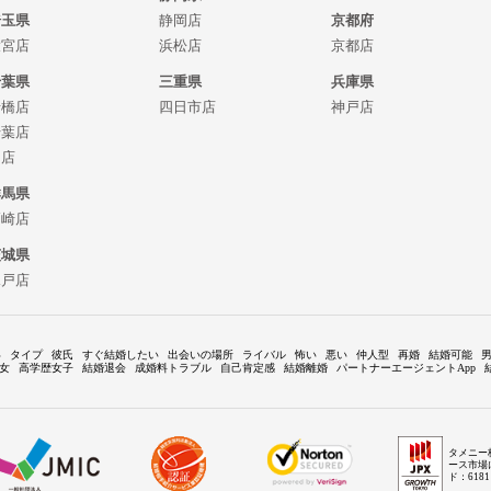
埼玉県
静岡店
京都府
大宮店
浜松店
京都店
千葉県
三重県
兵庫県
船橋店
四日市店
神戸店
千葉店
柏店
群馬県
高崎店
茨城県
水戸店
い
タイプ
彼氏
すぐ結婚したい
出会いの場所
ライバル
怖い
悪い
仲人型
再婚
結婚可能
女
高学歴女子
結婚退会
成婚料トラブル
自己肯定感
結婚離婚
パートナーエージェントApp
タメニー
ース市場
ド：618