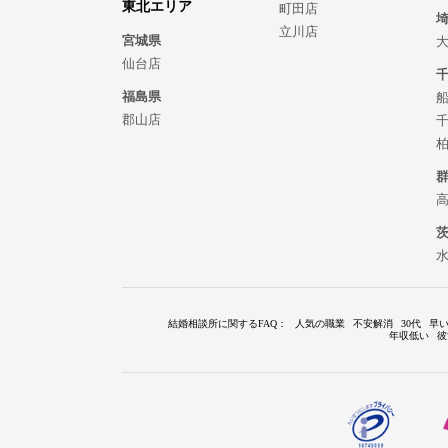
東北エリア
町田店
立川店
宮城県
仙台店
福島県
郡山店
結婚相談所に関するFAQ
：
人気の職業
不安解消
30代
早
年収低い
彼