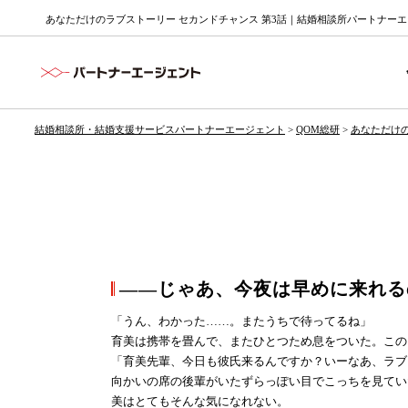
あなただけのラブストーリー セカンドチャンス 第3話｜結婚相談所パートナー
結婚相談所・結婚支援サービスパートナーエージェント
>
QOM総研
>
あなただけ
――じゃあ、今夜は早めに来れる
「うん、わかった……。またうちで待ってるね」
育美は携帯を畳んで、またひとつため息をついた。この
「育美先輩、今日も彼氏来るんですか？いーなあ、ラブ
向かいの席の後輩がいたずらっぽい目でこっちを見てい
美はとてもそんな気になれない。