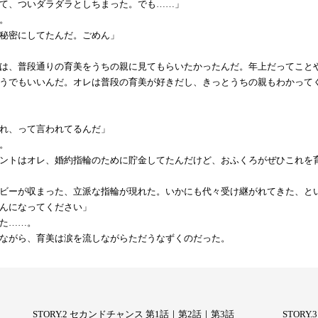
て、ついダラダラとしちまった。でも……」
。
秘密にしてたんだ。ごめん」
りは、普段通りの育美をうちの親に見てもらいたかったんだ。年上だってこと
うでもいいんだ。オレは普段の育美が好きだし、きっとうちの親もわかって
れ、って言われてるんだ」
。
ントはオレ、婚約指輪のために貯金してたんだけど、おふくろがぜひこれを
ビーが収まった、立派な指輪が現れた。いかにも代々受け継がれてきた、と
んになってください」
た……。
ながら、育美は涙を流しながらただうなずくのだった。
STORY.2 セカンドチャンス 第1話
｜
第2話
｜
第3話
STOR