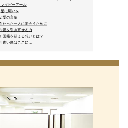
.6 マイピーアール
.9 星に願いを
.12 愛の言葉
Y.15 たった一人に出会うために
.18 愛を引き寄せる力
Y.21 国籍を超える想いとは？
.24 青い鳥はここに…