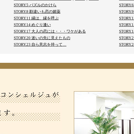
STORY.5 パズルのかけら
STORY
STORY.8 勘違いも恋の媚薬
STORY
STORY.11 縁は、縁を呼ぶ
STORY
STORY.14 めぐり逢い
STOR
STORY.17 大人の恋には・・・ワケがある
STORY
STORY.20 迷いの先に見えたもの
STOR
STORY.23 自ら意志を持って…
STORY