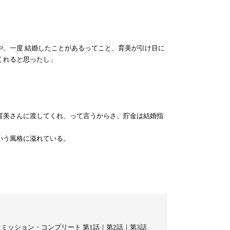
や、一度
結婚
したことがあるってこと、育美が引け目に
くれると思ったし」
育美さんに渡してくれ、って言うからさ。貯金は結婚指
いう風格に溢れている。
Y.3 ミッション・コンプリート 第1話
｜
第2話
｜
第3話