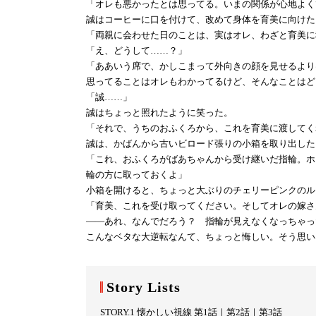
「オレも悪かったとは思ってる。いまの関係が心地よく
誠はコーヒーに口を付けて、改めて身体を育美に向けた
「両親に会わせた日のことは、実はオレ、わざと育美に
「え、どうして……？」
「ああいう席で、かしこまって外向きの顔を見せるよ
思ってることはオレもわかってるけど、そんなことはど
「誠……」
誠はちょっと照れたように笑った。
「それで、うちのおふくろから、これを育美に渡してく
誠は、かばんから古いビロード張りの小箱を取り出した
「これ、おふくろがばあちゃんから受け継いだ指輪。ホ
輪の方に取っておくよ」
小箱を開けると、ちょっと大ぶりのチェリーピンクのル
「育美、これを受け取ってください。そしてオレの嫁さ
――あれ、なんでだろう？ 指輪が見えなくなっちゃっ
こんなベタな大逆転なんて、ちょっと悔しい。そう思い
Story Lists
STORY.1 懐かしい視線 第1話
｜
第2話
｜
第3話