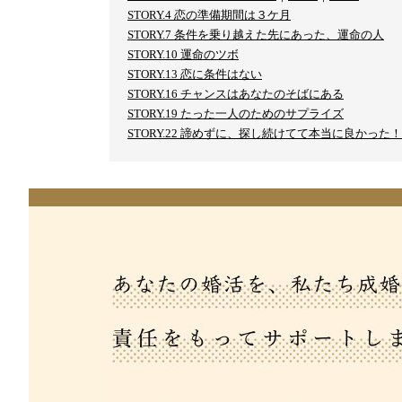
STORY.4 恋の準備期間は３ケ月
STORY.7 条件を乗り越えた先にあった、運命の人
STORY.10 運命のツボ
STORY.13 恋に条件はない
STORY.16 チャンスはあなたのそばにある
STORY.19 たった一人のためのサプライズ
STORY.22 諦めずに、探し続けてて本当に良かった！