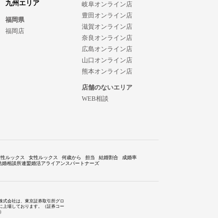
九州エリア
岐阜オンライン店
豊田オンライン店
福岡県
滋賀オンライン店
福岡店
奈良オンライン店
広島オンライン店
山口オンライン店
熊本オンライン店
店舗のないエリア
WEB相談
男性ルックス
女性ルックス
何歳から
担当
結婚割合
成婚率
結婚相談所連盟婚活アライアンスパートナーズ
株式会社は、東京証券取引所グロ
に上場しております。（証券コー
1）