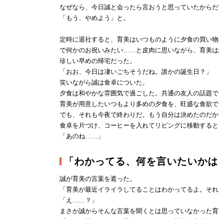
なぜなら、今日誠と会ったら言おうと思っていたからだ
「もう、やめよう」と。
定時に退社すると、育美はいつものように夕食の買い物
で何かのお祝いみたい……と皮肉に思いながら、育美は
珍しい早めの帰宅だった。
「おお、今日は凄いごちそうだね。誰かの誕生日？」
笑いながら誠は食卓についた。
夕食は和やかな雰囲気で過ごした。共通の友人の話題で
育美が用意したいつもより多めの夕食を、旺盛な食欲で
でも、それも今夜で終わりだ。もう自分は決めたのだか
食卓を片づけ、コーヒーを入れてリビングに移動すると
「あのね……」
「わかってる、何を言いたいかは
誠が育美の言葉を遮った。
「育美が最近イライラしてることはわかってるよ。それ
「え……？」
まさか誠からそんな言葉を聞くとは思っていなかった育