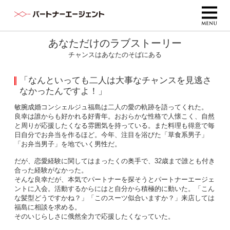
あなただけのラブストーリー
チャンスはあなたのそばにある
「なんといっても二人は大事なチャンスを見逃さ
なかったんですよ！」
敏腕成婚コンシェルジュ福島は二人の愛の軌跡を語ってくれた。
良幸は誰からも好かれる好青年。おおらかな性格で人懐こく、自然
と周りが応援したくなる雰囲気を持っている。また料理も得意で毎
日自分でお弁当を作るほど。今年、注目を浴びた「草食系男子」
「お弁当男子」を地でいく男性だ。
だが、恋愛経験に関してはまったくの奥手で、32歳まで誰とも付き
合った経験がなかった。
そんな良幸だが、本気でパートナーを探そうとパートナーエージェ
ントに入会。活動するからにはと自分から積極的に動いた。「こん
な髪型どうですかね？」「このスーツ似合いますか？」来店しては
福島に相談を求める。
そのいじらしさに俄然全力で応援したくなっていた。