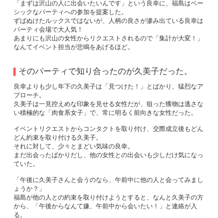
「まずは沢山の人に出会いたいんです」という良幸に、福島はベー
シックなパーティへの参加を提案した。
ずばぬけたルックスではないが、人柄の良さが滲み出ている良幸は
パーティ会場で大人気！
あまりにも沢山の女性からリクエストされるので「集計が大変！」
なんてイベント担当が悲鳴をあげるほど。
そのパーティで知り合ったのが久美子だった。
良幸よりも少し年下の久美子は「見つけた！」とばかり、猛烈なア
プローチ。
久美子は一見控えめな印象を見せる女性だが、狙った獲物は逃さな
い積極的な「肉食系女子」で、常に明るく前向きな女性だった。
イベントリクエストからコンタクトを取り付け、交際成立後もどん
どん約束を取り付ける久美子。
それに対して、少々とまどい気味の良幸。
まだ出会ったばかりだし、他の女性との出会いも少しだけ気になっ
ていた。
「午後に久美子さんと会うのなら、午前中に他の人と会ってみまし
ょうか？」
福島が他の人との約束を取り付けようとすると、なんと久美子の方
から、「午後からなんて嫌、午前中から会いたい！」と連絡が入
る。