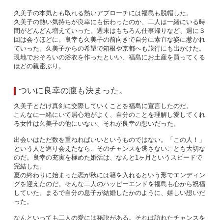
久美子の本気とも取れる熱いアプローチには福島も脱帽した。
久美子の熱い気持ちが良幸にも伝わったのか、二人は一緒にいる時
間がどんどん増えていった。週末はもちろん仕事帰りなど、週に３
回は会うほどに。良幸も久美子の前向きで自分に素直な姿に惹かれ
ていった。久美子からの希望で箱根や京都へも旅行にも出かけた。
現地でおそろいの浴衣を作ったといい、福島にお土産を買ってくる
ほどの親密ぶり。
ついに良幸の腹も決まった。
久美子とだけ真剣に交際していくことを福島に宣言したのだ。
こんなに一緒にいて居心地がよく、自分のことを理解し愛してくれ
る女性は久美子の他にいない、それが良幸の想いだった。
出会いはただ数を重ねればいいというものではない。「この人！」
という人と巡り会えたなら、そのチャンスを逃さないことも大切な
のだ。良幸の充実を極めた婚活は、なんと1ヶ月というスピードで
完結した。
夏の終わりに始まった恋が秋には籍を入れるという形でエンディン
グを迎えたのだ。そんな二人のハッピーエンドを福島も心から祝福
していた。まるで自分の息子が結婚したかのように、嬉しい想いだ
った。
なんといっても二人の愛には秘訣がある。それは訪れたチャンスを