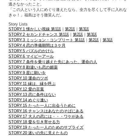
逃さなかったこと。
「この人という人にめぐり逢えたなら、全力を尽くして手に入れな
きゃ！」福島はそう微笑んだ。
Story Lists
STORY.1 懐かしい視線 第1話
｜
第2話
｜
第3話
STORY.2 セカンドチャンス 第1話
｜
第2話
｜
第3話
STORY.3 ミッション・コンプリート 第1話
｜
第2話
｜
第3話
STORY.4 恋の準備期間は３ケ月
STORY.5 パズルのかけら
STORY.6 マイピーアール
STORY.7 条件を乗り越えた先にあった、運命の人
STORY.8 勘違いも恋の媚薬
STORY.9 星に願いを
STORY.10 運命のツボ
STORY.11 縁は、縁を呼ぶ
STORY.12 愛の言葉
STORY.13 恋に条件はない
STORY.14 めぐり逢い
STORY.15 たった一人に出会うために
STORY.16 チャンスはあなたのそばにある
STORY.17 大人の恋には・・・ワケがある
STORY.18 愛を引き寄せる力
STORY.19 たった一人のためのサプライズ
STORY.20 迷いの先に見えたもの