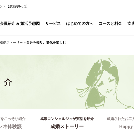
ト【成婚率No.1】
会員紹介 & 婚活予想図
サービス
はじめての方へ
コースと料金
支
成婚ストーリー
>
自分を知り、変化を楽しむ
ギをこっそり紹介
成婚コンシェルジュが実話を紹介
成婚されたお二
ンネ体験談
成婚ストーリー
Happy 