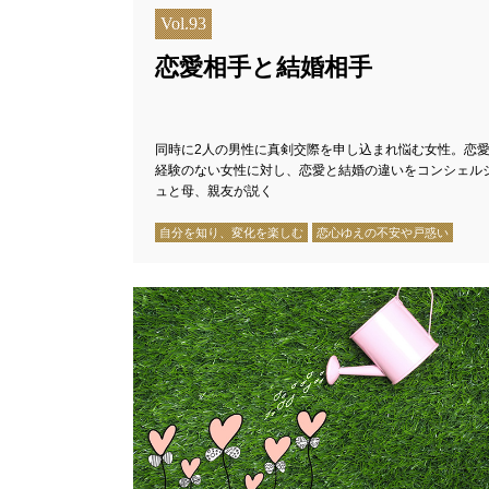
Vol.93
恋愛相手と結婚相手
同時に2人の男性に真剣交際を申し込まれ悩む女性。恋
経験のない女性に対し、恋愛と結婚の違いをコンシェル
ュと母、親友が説く
自分を知り、変化を楽しむ
恋心ゆえの不安や戸惑い