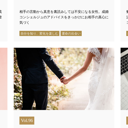
成
相手の言動から真意を裏読みしては不安になる女性。成婚
虚
コンシェルジュのアドバイスをきっかけにお相手の真心に
気づく
自分を知り、変化を楽しむ
運命の出会い
Vol.96