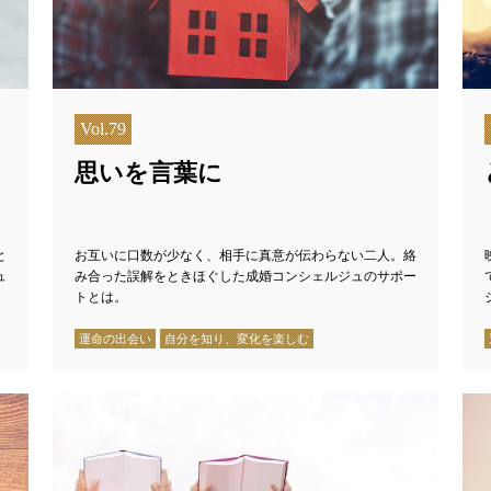
Vol.79
思いを言葉に
と
お互いに口数が少なく、相手に真意が伝わらない二人。絡
ュ
み合った誤解をときほぐした成婚コンシェルジュのサポー
トとは。
運命の出会い
自分を知り、変化を楽しむ