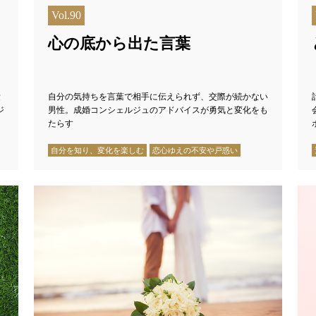
Vol.90
心の底から出た言葉
愛
自分の気持ちを言葉で相手に伝えられず、交際が続かない
ジ
男性。成婚コンシェルジュのアドバイスが勇気と変化をも
たらす
自分を知り、変化を楽しむ
恋心ゆえの不安や戸惑い