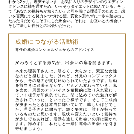
れから2ヶ月。理英子はいま、お気に入りのデザインのウエディン
グドレスに袖を通すため、いっそうダイエットに励んでいる。そし
て「あなたの気持ちが知りたい」と耳を傾ける理英子のために、想
いを言葉にする努力をつづける望。変化を恐れずに一歩を踏み出し
たふたりだからこそ手にした出会い。それは、お互いとの出会い、
そして新しい自分との出会いだった。
成婚につながる活動術
専任の成婚コンシェルジュからのアドバイス
変わろうとする勇気が、出会いの扉を開きます。
本来の理英子さんは、明るく、大らかで、素直な女性
なのだと感じました。けれど、外見のコンプレックス
から、その魅力が閉じ込められていたようです。活動
を前向きに頑張るなかで、どんどん変わっていき、私
を含め、周囲のアドバイスを積極的に取り入れ変わっ
ていく様子が印象的でした。閉じ込めていた魅力が解
放されていった、といったご様子です。そしてご成婚
が決まったときは本当に輝いていて、眩しいほどでし
た。理英子さんに限らず、輝く要素は、誰もが持って
いるものだと思います。現状を変えたいという気持ち
が少しでもあれば、活動を通して出会いの扉は開かれ
ます。諦めずに、私たちと一緒に運命の出会いを引き
寄せましょう。