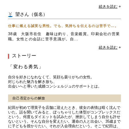
+
続きを読む
望さん（仮名）
仕事に燃える誠実な男性。でも、気持ちを伝えるのは苦手で…。
38歳 大阪市在住 趣味は釣り、音楽鑑賞。印刷会社の営業
職。女性との会話に苦手意識が。自...
+
続きを読む
ストーリー
「変わる勇気」
自分を好きになれなくて、笑顔も曇りがちの女性。
封じられた魅力を解き放ち、
出会いへと導いた成婚コンシェルジュのサポートとは。
自己否定からの解放
紀田が初めて理英子を店舗に迎えたとき、彼女の表情は暗く沈んで
いた。話を聞いてみると、ぽっちゃりした体型がコンプレックスだ
という。何度もダイエットを試みたが、挫折してしまう自分も許せ
ないという。そんな自分を変えたい。運命の人と出会い、35歳まで
に子どもを授かりたい。それが入会理由だという。そこで紀田は、