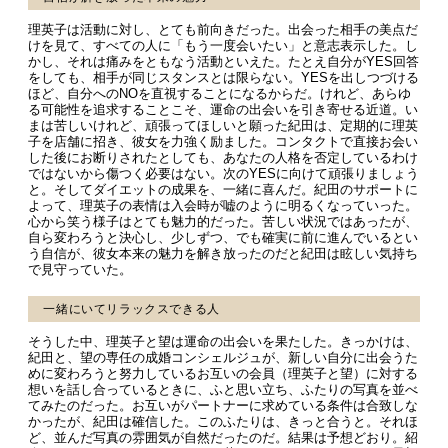
理英子は活動に対し、とても前向きだった。出会った相手の美点だ
けを見て、すべての人に「もう一度会いたい」と意志表示した。し
かし、それは痛みをともなう活動といえた。たとえ自分がYES回答
をしても、相手が同じスタンスとは限らない。YESを出しつづける
ほど、自分へのNOを直視することになるからだ。けれど、あらゆ
る可能性を追求することこそ、運命の出会いを引き寄せる近道。い
まは苦しいけれど、頑張ってほしいと願った紀田は、定期的に理英
子を店舗に招き、彼女を力強く励ました。コンタクトで直接お会い
した後にお断りされたとしても、あなたの人格を否定しているわけ
ではないから傷つく必要はない。次のYESに向けて頑張りましょう
と。そしてダイエットの成果を、一緒に喜んだ。紀田のサポートに
よって、理英子の表情は入会時が嘘のように明るくなっていった。
心から笑う様子はとても魅力的だった。苦しい状況ではあったが、
自ら変わろうと決心し、少しずつ、でも確実に前に進んでいるとい
う自信が、彼女本来の魅力を解き放ったのだと紀田は眩しい気持ち
で見守っていた。
一緒にいてリラックスできる人
そうした中、理英子と望は運命の出会いを果たした。きっかけは、
紀田と、望の専任の成婚コンシェルジュが、新しい自分に出会うた
めに変わろうと努力しているお互いの会員（理英子と望）に対する
想いを話し合っているときに、ふと思い立ち、ふたりの写真を並べ
てみたのだった。お互いがパートナーに求めている条件は合致しな
かったが、紀田は確信した。このふたりは、きっと合うと。それほ
ど、並んだ写真の雰囲気が自然だったのだ。結果は予想どおり。紹