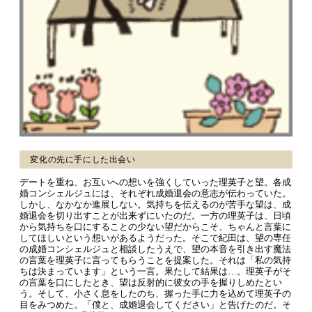
変化の先に手にした出会い
デートを重ね、お互いへの想いを強くしていった理英子と望。各成
婚コンシェルジュには、それぞれ成婚退会の意志が伝わっていた。
しかし、なかなか進展しない。気持ちを伝えるのが苦手な望は、成
婚退会を切り出すことが出来ずにいたのだ。一方の理英子は、日頃
から気持ちを口にすることの少ない望だからこそ、ちゃんと言葉に
してほしいという想いがあるようだった。そこで紀田は、望の専任
の成婚コンシェルジュと相談したうえで、望の本音を引き出す魔法
の言葉を理英子に言ってもらうことを提案した。それは「私の気持
ちは決まっています」という一言。果たして結果は…。理英子がそ
の言葉を口にしたとき、望は反射的に彼女の手を握りしめたとい
う。そして、小さく息をしたのち、握った手に力を込めて理英子の
目をみつめた。「僕と、成婚退会してください」と告げたのだ。そ