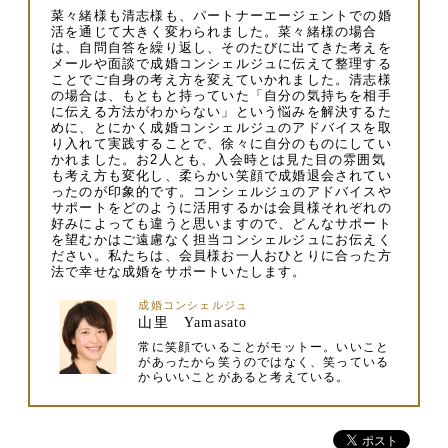
菜々緒様も清志様も、パートナーエージェントでの婚
活を通じて大きく変わられました。菜々緒様の場合
は、自問自答を繰り返し、そのたびに出てきた考えを
メールや面談で成婚コンシェルジュに伝えて整理する
ことでご自身の考え方を変えていかれました。清志様
の場合は、もともと持っていた「自分の気持ちを相手
に伝える方法がわからない」という悩みを解決するた
めに、とにかく成婚コンシェルジュのアドバイスを取
り入れて実践することで、徐々に自分のものにしてい
かれました。お2人とも、入会時とは見た目の雰囲気
も考え方も変化し、柔らかい笑顔で成婚退会されてい
ったのが印象的です。コンシェルジュのアドバイスや
サポートをどのように活用するかは会員様それぞれの
好みによっても違うと思いますので、どんなサポート
を望むかはご遠慮なく担当コンシェルジュにお伝えく
ださい。私たちは、会員様お一人おひとりに合った方
法で幸せな成婚をサポートいたします。
成婚コンシェルジュ
山里 Yamasato
常に笑顔でいることがモットー。いいこと
があったから笑うのではなく、笑っている
からいいことがあると考えている。