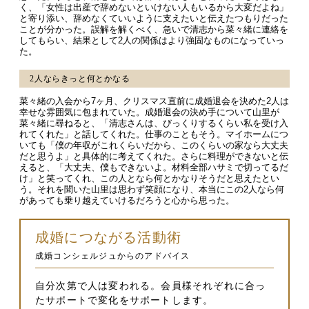
く、「女性は出産で辞めないといけない人もいるから大変だよね」
と寄り添い、辞めなくていいように支えたいと伝えたつもりだった
ことが分かった。誤解を解くべく、急いで清志から菜々緒に連絡を
してもらい、結果として2人の関係はより強固なものになっていっ
た。
2人ならきっと何とかなる
菜々緒の入会から7ヶ月、クリスマス直前に成婚退会を決めた2人は
幸せな雰囲気に包まれていた。成婚退会の決め手について山里が
菜々緒に尋ねると、「清志さんは、びっくりするくらい私を受け入
れてくれた」と話してくれた。仕事のこともそう。マイホームにつ
いても「僕の年収がこれくらいだから、このくらいの家なら大丈夫
だと思うよ」と具体的に考えてくれた。さらに料理ができないと伝
えると、「大丈夫、僕もできないよ。材料全部ハサミで切ってるだ
け」と笑ってくれ、この人となら何とかなりそうだと思えたとい
う。それを聞いた山里は思わず笑顔になり、本当にこの2人なら何
があっても乗り越えていけるだろうと心から思った。
成婚につながる活動術
成婚コンシェルジュからのアドバイス
自分次第で人は変われる。会員様それぞれに合っ
たサポートで変化をサポートします。