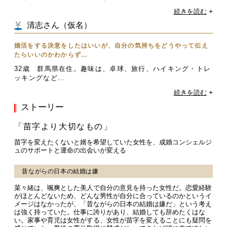
+
続きを読む
清志さん（仮名）
婚活をする決意をしたはいいが、自分の気持ちをどうやって伝え
たらいいのかわからず…
32歳 群馬県在住。趣味は、卓球、旅行、ハイキング・トレ
ッキングなど...
+
続きを読む
ストーリー
「苗字より大切なもの」
苗字を変えたくないと婿を希望していた女性を、成婚コンシェルジ
ュのサポートと運命の出会いが変える
昔ながらの日本の結婚は嫌
菜々緒は、颯爽とした美人で自分の意見を持った女性だ。恋愛経験
がほとんどないため、どんな男性が自分に合っているのかというイ
メージはなかったが、「昔ながらの日本の結婚は嫌だ」という考え
は強く持っていた。仕事に誇りがあり、結婚しても辞めたくはな
い。家事や育児は女性がする、女性が苗字を変えることにも疑問を