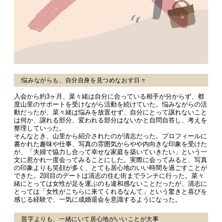
悩みながらも、自分自身を見つめなおす日々
入会から約3ヶ月、菜々緒は自分に合っている相手が分からず、都
度山里のサポートを受けながら活動を続けていた。悩みながらの活
動だったが、菜々緒は悩みを放置せず、自分にとって譲れないこと
は何か、譲れる部分、変われる部分はないかと自問自答し、考えを
整理していった。
そんなとき、山里から紹介されたのが清志だった。プロフィールに
書かれた趣味や仕事、写真の雰囲気からやや内向きな印象を受けた
が、「夫婦で協力し合って幸せな家庭を築いていきたい」という一
文に惹かれ一度会ってみることにした。実際に会ってみると、写真
の印象よりも笑顔が多く、とても居心地のいい時間を過ごすことが
できた。2回目のデートは清志の住む街までランチに行った。菜々
緒にとっては女性が足を運ぶのも違和感ないことだったが、清志に
とっては「女性がこちらに来てくれるなんて」という驚きと喜びを
感じる経験で、一気に成婚退会を意識するようになった。
苗字よりも、一緒にいて居心地がいいことが大事