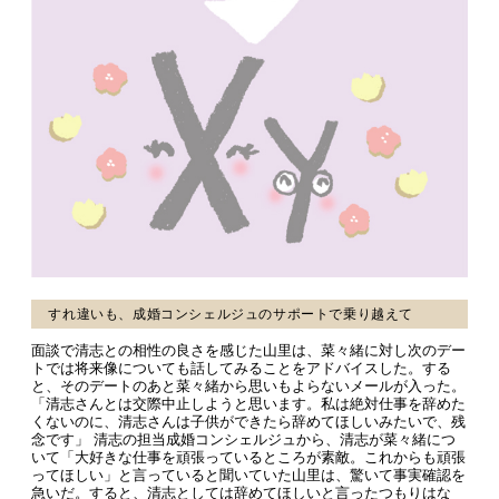
すれ違いも、成婚コンシェルジュのサポートで乗り越えて
面談で清志との相性の良さを感じた山里は、菜々緒に対し次のデー
トでは将来像についても話してみることをアドバイスした。する
と、そのデートのあと菜々緒から思いもよらないメールが入った。
「清志さんとは交際中止しようと思います。私は絶対仕事を辞めた
くないのに、清志さんは子供ができたら辞めてほしいみたいで、残
念です」 清志の担当成婚コンシェルジュから、清志が菜々緒につ
いて「大好きな仕事を頑張っているところが素敵。これからも頑張
ってほしい」と言っていると聞いていた山里は、驚いて事実確認を
急いだ。すると、清志としては辞めてほしいと言ったつもりはな