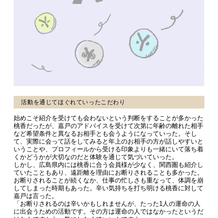
活動を通じてほぐれていったこだわり
始めこそ紹介を受けても会わないという判断をすることが多かった
桃香だったが、嘉戸のアドバイスを受けて次第に年齢の離れた相手
など希望条件と異なるお相手とも会うようになっていった。そし
て、実際に会って話をしてみると年上のお相手の方が話しやすいと
いうことや、プロフィールから受ける印象よりも一緒にいて落ち着
くかどうかが大切なのだと体験を通じて気づいていった。
しかし、広島県内には桃香に合う会員様が少なく、関西圏も紹介し
ていたこともあり、遠距離を理由にお断りされることも多かった。
お断りされることが続くなか、仕事の忙しさも重なって、体調を崩
してしまった時期もあった。辛い気持ちを打ち明ける桃香に対して
嘉戸は言った。
「お断りされるのは辛いかもしれませんが、たった1人の運命の人
に出会うための活動です。その方は運命の人ではなかったというだ