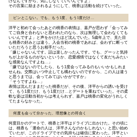
けなんですから、気にしなくていいんですよ」
その言葉に励まされるようにして、桃香は活動を続けていった。
ピンとこない。でも、もう1度、もう1度だけ…
洋平と初めて会ったあとの桃香の表情は、嘉戸が思わず「会ってみ
てご自身と合わないと思われたのなら、次は無理して会わなくても
いいんですよ」と声をかけたほど沈んでいた。5歳年上で、見た目
も桃香の好みとは違う。入会当初の桃香であれば、会わずに断って
いただろうと思うお相手だった。
「嫌じゃないんです。話は楽しかったんです。でも、グーッと気持
ちが上がるものがないというか、恋愛感情ではなくて友だちみたい
な感覚なんですよね…」
「嫌ではないのでしたら、もう1度会ってみるのもいいかもしれま
せんね。交際はいつ中止しても構わないのですから、この人は違う
と思うまでは、会ってみてはいかがですか」
「そうですよね…」
表情は沈んだままだった桃香だが、その後、洋平からの誘いを受け
て、もう1度だけ、もう1度だけ…とデートを重ねていった。その柔
軟な姿は活動当初からは考えられず、嘉戸は桃香の変化がうれしく
てたまらなかった。
何度も会って分かった、理想像との符合く
何度目かのデートで、桃香と洋平はドライブに出かけた。その頃に
は、桃香も「運命の人は、洋平さんなのかもしれない」と思い始め
ていたが、このドライブでその気持ちは確信に変わった。洋平とい