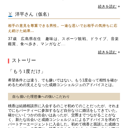
+
続きを読む
洋平さん（仮名）
相手の意見を尊重できる男性。一途な思いでお相手の気持ちに応
え続けた結果…
37歳 広島県在住 趣味は、スポーツ観戦、ドライブ、音楽
鑑賞、食べ歩き、マンガなど...
+
続きを読む
ストーリー
「もう1度だけ」
希望条件とは違う、でも嫌いではない。もう1度会って相性を確か
めるための支えとなった成婚コンシェルジュのアドバイスとは。
自ら描いた理想像への強いこだわり
桃香は結婚相談所に入会するのこそ初めてのことだったが、それま
でにもパーティーに参加するなど自分なりに婚活をしてきていた。
確かにいくつかの出会いはあったが、交際までつながることがな
く、新たな出会いと成婚コンシェルジュによるアドバイスを求めて
パートナーエージェントに入会した。初めて桃香と面談した成婚コ