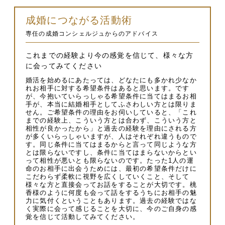
成婚につながる活動術
専任の成婚コンシェルジュからのアドバイス
これまでの経験より今の感覚を信じて、様々な方
に会ってみてください
婚活を始めるにあたっては、どなたにも多かれ少なか
れお相手に対する希望条件はあると思います。です
が、今抱いていらっしゃる希望条件に当てはまるお相
手が、本当に結婚相手としてふさわしい方とは限りま
せん。ご希望条件の理由をお伺いしていると、「これ
までの経験上、こういう方とは合わず、こういう方と
相性が良かったから」と過去の経験を理由にされる方
が多くいらっしゃいますが、人はそれぞれ違うもので
す。同じ条件に当てはまるからと言って同じような方
とは限らないですし、条件に当てはまらないからとい
って相性が悪いとも限らないのです。たった1人の運
命のお相手に出会うためには、最初の希望条件だけに
こだわらず柔軟に視野を広くしていくこと、そして
様々な方と直接会ってお話をすることが大切です。桃
香様のように何度も会って話をするうちにお相手の魅
力に気付くということもあります。過去の経験ではな
く実際に会って感じることを大切に、今のご自身の感
覚を信じて活動してみてください。