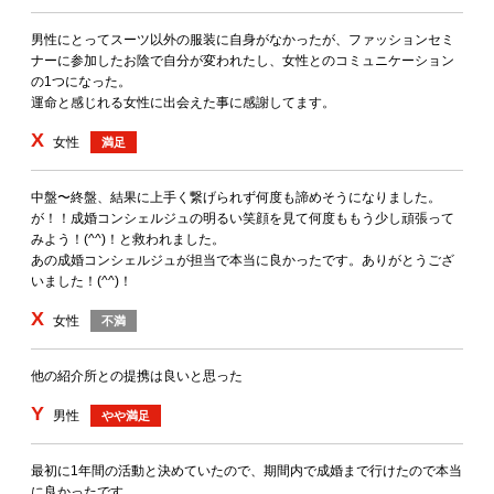
男性にとってスーツ以外の服装に自身がなかったが、ファッションセミ
ナーに参加したお陰で自分が変われたし、女性とのコミュニケーション
の1つになった。
運命と感じれる女性に出会えた事に感謝してます。
X
女性
満足
中盤〜終盤、結果に上手く繋げられず何度も諦めそうになりました。
が！！成婚コンシェルジュの明るい笑顔を見て何度ももう少し頑張って
みよう！(^^)！と救われました。
あの成婚コンシェルジュが担当で本当に良かったです。ありがとうござ
いました！(^^)！
X
女性
不満
他の紹介所との提携は良いと思った
Y
男性
やや満足
最初に1年間の活動と決めていたので、期間内で成婚まで行けたので本当
に良かったです。