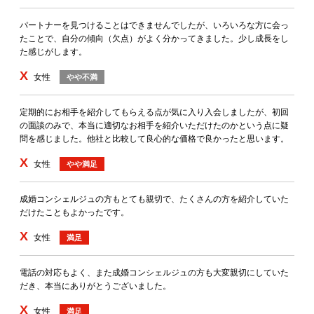
パートナーを見つけることはできませんでしたが、いろいろな方に会っ
たことで、自分の傾向（欠点）がよく分かってきました。少し成長をし
た感じがします。
X
女性
やや不満
定期的にお相手を紹介してもらえる点が気に入り入会しましたが、初回
の面談のみで、本当に適切なお相手を紹介いただけたのかという点に疑
問を感じました。他社と比較して良心的な価格で良かったと思います。
X
女性
やや満足
成婚コンシェルジュの方もとても親切で、たくさんの方を紹介していた
だけたこともよかったです。
X
女性
満足
電話の対応もよく、また成婚コンシェルジュの方も大変親切にしていた
だき、本当にありがとうございました。
X
女性
満足