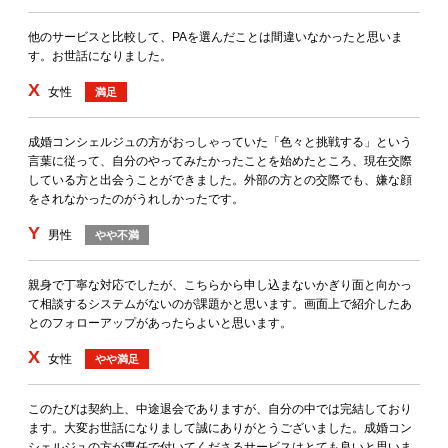
他のサービスと比較して、PAを選んだことは間違いなかったと思いま
す。お世話になりました。
X
女性
満足
成婚コンシェルジュの方がおっしゃっていた「色々と挑戦する」という
言葉に従って、自分のやってみたかったことを始めたところ、現在交際
している方と出会うことができました。外部の方との交際でも、嫌な顔
をされなかったのがうれしかったです。
Y
男性
やや不満
親身で丁寧な対応でしたが、こちらから申し込まないかぎり面と向かっ
て相談するシステムがないのが課題かと思います。画面上で紹介したあ
とのフォローアップがあったらよいと思います。
X
女性
やや満足
このたびは契約上、中途退会でありますが、自分の中では完結しており
ます。大変お世話になりまして誠にありがとうございました。成婚コン
シェルジュの方が専任で付いてくださるサービスはとても良いと思いま