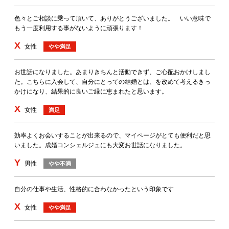
色々とご相談に乗って頂いて、ありがとうございました。 いい意味で
もう一度利用する事がないように頑張ります！
X
女性
やや満足
お世話になりました。あまりきちんと活動できず、ご心配おかけしまし
た。こちらに入会して、自分にとっての結婚とは、を改めて考えるきっ
かけになり、結果的に良いご縁に恵まれたと思います。
X
女性
満足
効率よくお会いすることが出来るので、マイページがとても便利だと思
いました。成婚コンシェルジュにも大変お世話になりました。
Y
男性
やや不満
自分の仕事や生活、性格的に合わなかったという印象です
X
女性
やや満足