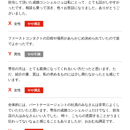
担当して頂いた成婚コンシェルジュは私にとって、とても話がしやすか
ったです。相談も乗って頂き、色々お世話になりました。ありがとうご
ざいました。
X
女性
やや満足
ファーストコンタクトの日程や場所があらかじめ決められていたので楽
でよかったです。
Y
男性
やや不満
専任の方は、とても親身になってくれるいい方だったと思います。た
だ、紹介の量、質は、私の求めるものには少し満たなかったとも感じて
います。
X
女性
やや満足
全体的には、パートナーエージェントの社員のみなさんは非常によくし
ていただいたと思います。専任の成婚コンシェルジュだけでなく、担当
店の人はみなさんいい人でした。 時々、こちらの意図することがうまく
伝わってないなぁと感じることもありましたが、おおむね満足です。