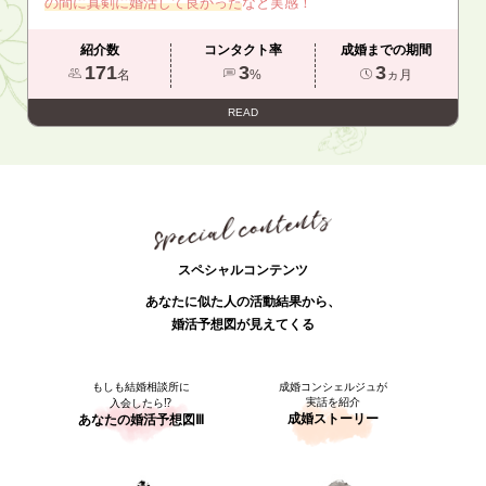
の間に真剣に婚活して良かった
なと実感！
紹介数
コンタクト率
成婚までの期間
171
3
3
名
%
ヵ月
READ
スペシャルコンテンツ
あなたに似た人の活動結果から、
婚活予想図が見えてくる
もしも結婚相談所に
成婚コンシェルジュが
実話を紹介
入会したら⁉
成婚ストーリー
あなたの婚活予想図Ⅲ