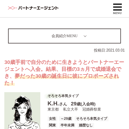
会員紹介MENU
投稿日:
2021.03.01
30歳手前で自分のために生きようとパートナーエー
ジェントへ入会。結果、目標の3ヵ月で成婚退会で
き、
夢だった30歳の誕生日に彼にプロポーズされ
た！
そろそろ本気タイプ
K.H.
29
さん
歳(入会時)
東京都
私立大卒
冠婚葬祭業
女性
～29歳
そろそろ本気タイプ
関東
半年未満
婚歴なし