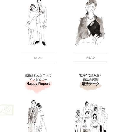
READ
READ
成婚されたお二人に
"数字” で読み解く
インタビュー
婚活の実態
Happy Report
婚活データ