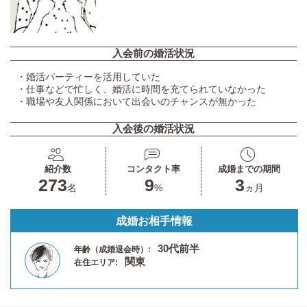
入会前の婚活状況
・婚活パーティーを活用していた
・仕事などで忙しく、婚活に時間を充てられていなかった
・職場や友人関係において出会いのチャンスが無かった
入会後の婚活状況
紹介数
コンタクト率
成婚までの期間
273
9
3
名
%
ヵ月
成婚お相手情報
30代前半
年齢（成婚退会時）:
関東
在住エリア: