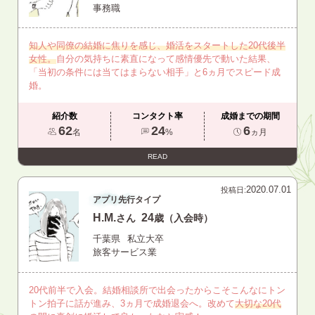
事務職
知人や同僚の結婚に焦りを感じ、婚活をスタートした20代後半
女性。
自分の気持ちに素直になって感情優先で動いた結果、
「当初の条件には当てはまらない相手」と6ヵ月でスピード成
婚。
紹介数
コンタクト率
成婚までの期間
62
24
6
名
%
ヵ月
READ
2020.07.01
投稿日:
アプリ先行タイプ
H.M.
24
さん
歳（入会時）
千葉県
私立大卒
旅客サービス業
20代前半で入会。結婚相談所で出会ったからこそこんなにトン
トン拍子に話が進み、3ヵ月で成婚退会へ。改めて
大切な20代