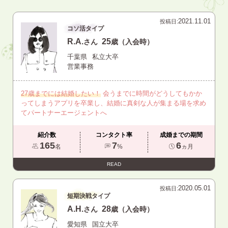
2021.11.01
投稿日:
コソ活タイプ
R.A.
25
さん
歳（入会時）
千葉県
私立大卒
営業事務
27歳までには結婚したい！
会うまでに時間がどうしてもかか
ってしまうアプリを卒業し、結婚に真剣な人が集まる場を求め
てパートナーエージェントへ
紹介数
コンタクト率
成婚までの期間
165
7
6
名
%
ヵ月
READ
2020.05.01
投稿日:
短期決戦タイプ
A.H.
28
さん
歳（入会時）
愛知県
国立大卒