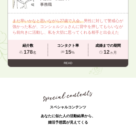
事務職
まだ早いかなと思いながら27歳で入会。
男性に対して警戒心が
強かった私が、コンシェルジュさんに背中を押してもらいなが
ら前向きに活動し、私を大切に思ってくれる相手と出会えた
紹介数
コンタクト率
成婚までの期間
178
15
12
名
%
ヵ月
READ
スペシャルコンテンツ
あなたに似た人の活動結果から、
婚活予想図が見えてくる