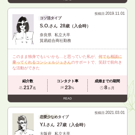
2019.11.01
投稿日:
コソ活タイプ
S.O.
28
さん
歳（入会時）
奈良県
私立大卒
貿易総合商社勤務
このまま独身でもいいかも…と思っていた私が、
何でも相談に
乗ってくれるコンシェルジュさん
のサポートで、笑顔で前向き
な活動ができた
紹介数
コンタクト率
成婚までの期間
217
23
8
名
%
ヵ月
READ
2021.03.01
投稿日:
恋愛少なめタイプ
Y.I.
27
さん
歳（入会時）
大阪府
私立大卒