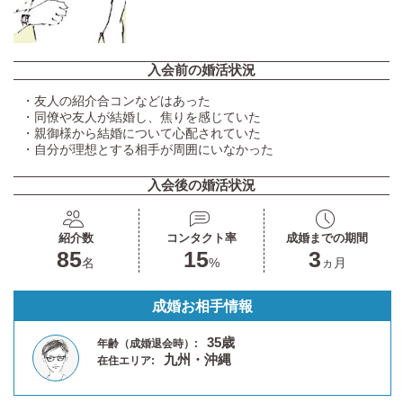
入会前の婚活状況
・友人の紹介合コンなどはあった
・同僚や友人が結婚し、焦りを感じていた
・親御様から結婚について心配されていた
・自分が理想とする相手が周囲にいなかった
入会後の婚活状況
紹介数
コンタクト率
成婚までの期間
85
15
3
名
%
ヵ月
成婚お相手情報
35歳
年齢（成婚退会時）:
九州・沖縄
在住エリア: