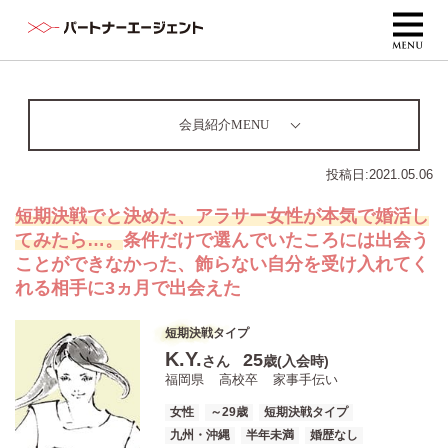
会員紹介MENU
投稿日:
2021.05.06
短期決戦でと決めた、アラサー女性が本気で婚活し
てみたら…。
条件だけで選んでいたころには出会う
ことができなかった、飾らない自分を受け入れてく
れる相手に3ヵ月で出会えた
短期決戦タイプ
K.Y.
25
さん
歳(入会時)
福岡県
高校卒
家事手伝い
女性
～29歳
短期決戦タイプ
九州・沖縄
半年未満
婚歴なし