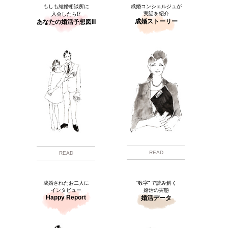
もしも結婚相談所に
成婚コンシェルジュが
実話を紹介
入会したら⁉
成婚ストーリー
あなたの婚活予想図Ⅲ
READ
READ
成婚されたお二人に
"数字” で読み解く
インタビュー
婚活の実態
Happy Report
婚活データ