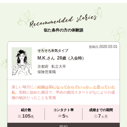
似た条件の方の体験談
2020.03.01
投稿日:
そろそろ本気タイプ
M.K.
28
さん
歳（入会時）
京都府
私立大卒
保険営業職
楽しい毎日に
「結婚は30になってからでいっか」と思っていた
私
。気軽に始めた婚活で、早めの婚活スタートがなによりの成
婚の秘訣だったことを実感
紹介数
コンタクト率
成婚までの期間
105
5
7
名
%
ヵ月
READ