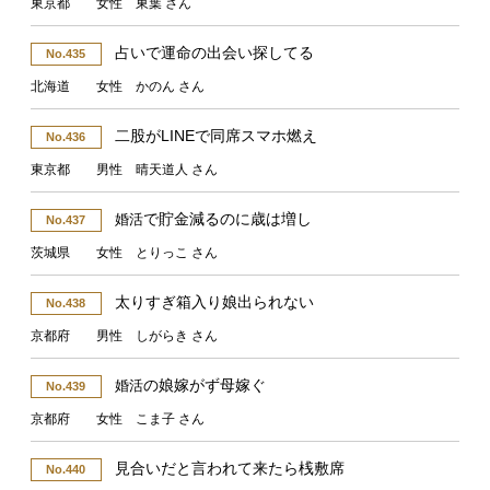
東京都 女性 東葉 さん
占いで運命の出会い探してる
No.435
北海道 女性 かのん さん
二股がLINEで同席スマホ燃え
No.436
東京都 男性 晴天道人 さん
で貯金減るのに歳は増し
婚活
No.437
茨城県 女性 とりっこ さん
太りすぎ箱入り娘出られない
No.438
京都府 男性 しがらき さん
の娘嫁がず母嫁ぐ
婚活
No.439
京都府 女性 こま子 さん
見合いだと言われて来たら桟敷席
No.440