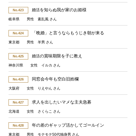
を知らぬ我が家のお姫様
婚活
No.423
岐阜県 男性 素乱風 さん
「晩婚」と言うならもうじき朝が来る
No.424
東京都 男性 羊男 さん
の賞味期限を子に教え
婚活
No.425
神奈川県 女性 イルカ さん
同窓会今年も空白旧姓欄
No.426
大阪府 女性 りえやん さん
求人を出したいマメな主夫急募
No.427
北海道 女性 さくらこ さん
年の差のギャップ活かしてゴールイン
No.428
東京都 男性 モテモテ50代独身男 さん