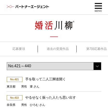
応募要項
過去の受賞作品
第7回応募作品
手を取って二人三脚道開く
No.421
東京都 男性 葦 さん
やるせなく振った人たち思い出す
No.422
奈良県 男性 ひろむ さん