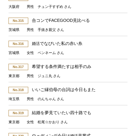
大阪府 男性 チュン子すずめ さん
合コンでFACEGOOD見比べる
No.315
茨城県 男性 手抜き親父 さん
でなびいた私の赤い糸
婚活
No.316
宮城県 女性 ペンネーム さん
希望する条件満たすは相手のみ
No.317
東京都 男性 ジュニ丸 さん
いいご縁伯母の台詞は今日もまた
No.318
埼玉県 男性 のんちゃん さん
結婚を夢見ていたい四十路でも
No.319
東京都 女性 松尾☆かおり さん
ウェディング今日は
卒業式
婚活