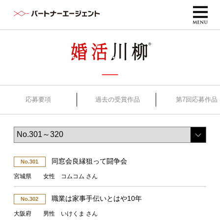
応募要項
過去の受賞作品
第7回応募作品
同窓会良縁狙って闘争会
No.301
宮城県 女性 コムコム さん
職業は家事手伝いとはや10年
No.302
大阪府 男性 いけくま さん