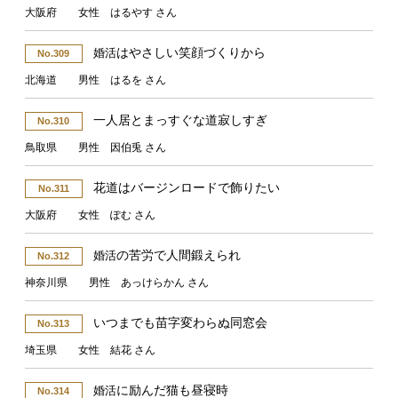
大阪府 女性 はるやす さん
はやさしい笑顔づくりから
婚活
No.309
北海道 男性 はるを さん
一人居とまっすぐな道寂しすぎ
No.310
鳥取県 男性 因伯兎 さん
花道はバージンロードで飾りたい
No.311
大阪府 女性 ぽむ さん
の苦労で人間鍛えられ
婚活
No.312
神奈川県 男性 あっけらかん さん
いつまでも苗字変わらぬ同窓会
No.313
埼玉県 女性 結花 さん
に励んだ猫も昼寝時
婚活
No.314