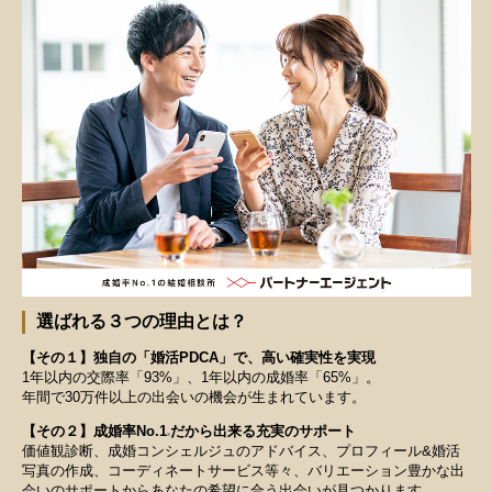
選ばれる３つの理由とは？
【その１】独自の「婚活PDCA」で、高い確実性を実現
1年以内の交際率「93%」、1年以内の成婚率「65%」。
年間で30万件以上の出会いの機会が生まれています。
【その２】成婚率No.1
だから出来る充実のサポート
※
価値観診断、成婚コンシェルジュのアドバイス、プロフィール&婚活
写真の作成、コーディネートサービス等々、バリエーション豊かな出
会いのサポートからあなたの希望に合う出会いが見つかります。