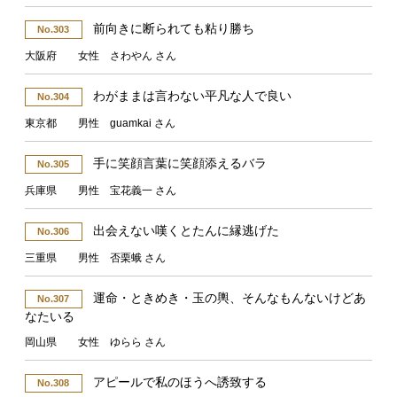
前向きに断られても粘り勝ち
No.303
大阪府 女性 さわやん さん
わがままは言わない平凡な人で良い
No.304
東京都 男性 guamkai さん
手に笑顔言葉に笑顔添えるバラ
No.305
兵庫県 男性 宝花義一 さん
出会えない嘆くとたんに縁逃げた
No.306
三重県 男性 否栗蛾 さん
運命・ときめき・玉の輿、そんなもんないけどあ
No.307
なたいる
岡山県 女性 ゆらら さん
アピールで私のほうへ誘致する
No.308