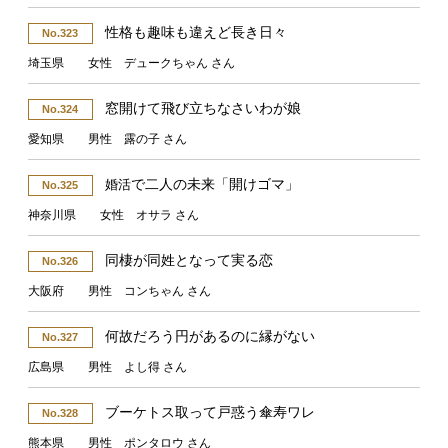
性格も趣味も違えど長き日々
No.323
埼玉県 女性 デュークちゃん さん
窓開けて飛び立ちなさいわが娘
No.324
愛知県 男性 露の子 さん
で二人の未来「開けゴマ」
婚活
No.325
神奈川県 女性 オサラ さん
同棲が同姓となって実る恋
No.326
大阪府 男性 コンちゃん さん
何故だろう円があるのに縁がない
No.327
広島県 男性 よし得 さん
ブーケトス取って戸惑う傘寿ワレ
No.328
熊本県 男性 ポンタロウ さん