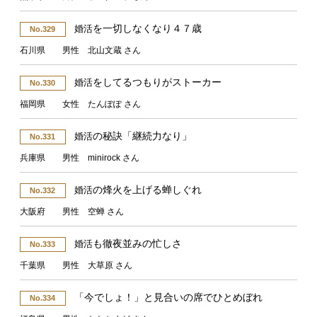
を一切しなくなり４７歳
婚活
No.329
石川県 男性 北山文蔵 さん
をしてるつもりがストーカー
婚活
No.330
福岡県 女性 たんぽぽ さん
の秘訣「継続力なり」
婚活
No.331
兵庫県 男性 minirock さん
の烽火を上げる蝉しぐれ
婚活
No.332
大阪府 男性 空蝉 さん
も徹夜並みの忙しさ
婚活
No.333
千葉県 男性 大草原 さん
「今でしょ！」と見合いの席でひとめぼれ
No.334