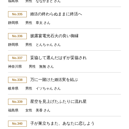
福島県 男性 ななかまど さん
の終わらぬままに終活へ
婚活
No.335
静岡県 男性 章太 さん
披露宴電光石火の良い御縁
No.336
静岡県 男性 とんちゃん さん
妥協して選んだはずが妥協され
No.337
神奈川県 男性 無無 さん
万に一賭けた
実を結ぶ
婚活
No.338
岐阜県 男性 イソちゃん さん
星空を見上げたふたりに流れ星
No.339
福島県 女性 美香 さん
子が巣立ちまた、あなたに恋しよう
No.340