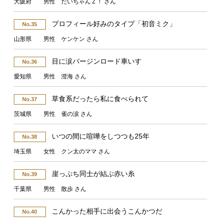
大阪府 男性 だいちゃんＺ！ さん
プロフィール好みのタイプ「初音ミク」
No.35
山形県 男性 ケンケン さん
目に涙バージンロード車いす
No.36
愛知県 男性 澄海 さん
草食系だったら私に食べられて
No.37
茨城県 男性 雀の涙 さん
いつの間に喧嘩をしつつも25年
No.38
埼玉県 女性 クン太のママ さん
崖っぷち同士が結ぶ赤い糸
No.39
千葉県 男性 散歩 さん
こんかった相手に出会うこんかつだ
No.40