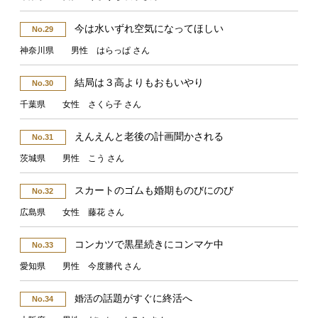
今は水いずれ空気になってほしい
No.29
神奈川県 男性 はらっぱ さん
結局は３高よりもおもいやり
No.30
千葉県 女性 さくら子 さん
えんえんと老後の計画聞かされる
No.31
茨城県 男性 こう さん
スカートのゴムも婚期ものびにのび
No.32
広島県 女性 藤花 さん
コンカツで黒星続きにコンマケ中
No.33
愛知県 男性 今度勝代 さん
の話題がすぐに終活へ
婚活
No.34