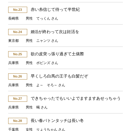
赤い糸信じて待って半世紀
No.23
長崎県 男性 てっくん さん
が終わって次は妊活を
婚活
No.24
東京都 男性 ニャンツ さん
欲の皮突っ張り過ぎて土俵際
No.25
兵庫県 男性 ポピンズ さん
早くしろ白馬の王子も白髪だぞ
No.26
兵庫県 男性 よ～ そろ～ さん
できちゃったでもいいよでますますあせっちゃう
No.27
兵庫県 男性 喝 さん
長い春バトンタッチは長い冬
No.28
千葉県 女性 りょうちゃん さん