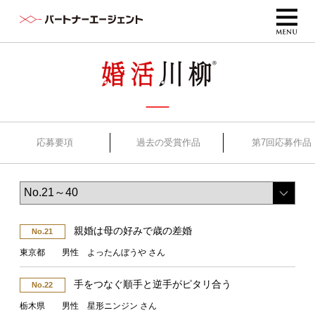
応募要項
過去の受賞作品
第7回応募作品
親婚は母の好みで歳の差婚
No.21
東京都 男性 よったんぼうや さん
手をつなぐ順手と逆手がピタリ合う
No.22
栃木県 男性 星形ニンジン さん