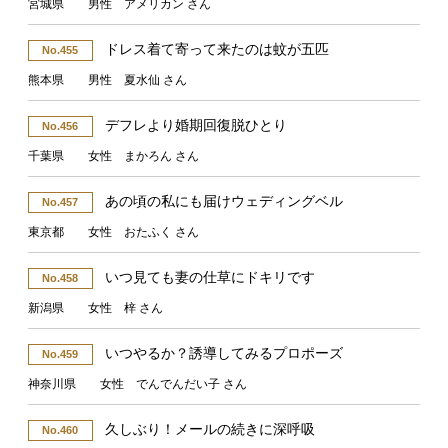
宮城県 男性 アメリカン さん
ドレス着て寄って来たのは蚊が五匹
No.455
熊本県 男性 夏水仙 さん
デフレより婚期回復脱ひとり
No.456
千葉県 女性 まかろん さん
あの頃の私にも届けウェディングベル
No.457
東京都 女性 おたふく さん
いつ見ても妻の仕草にドキリです
No.458
新潟県 女性 梓 さん
いつやるか？誘導してみるプロポーズ
No.459
神奈川県 女性 でんでんだい子 さん
久しぶり！メールの続きに深呼吸
No.460