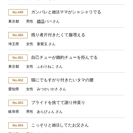
ガンバレと
ママがシャシャリでる
婚活
No.449
婚活
東京都 男性
パパ さん
残り者片付きたくて服増える
No.450
埼玉県 女性 蒼紫玉 さん
自己チューが婚約チューを拒んでる
No.451
東京都 女性 ふわりねこ さん
猫にでもすがり付きたいタマの腰
No.452
愛知県 女性 みつかいかさ さん
プライドを捨てて謝り仲直り
No.453
岐阜県 男性 あらぴょん さん
こっそりと
してたお父さん
婚活
No.454