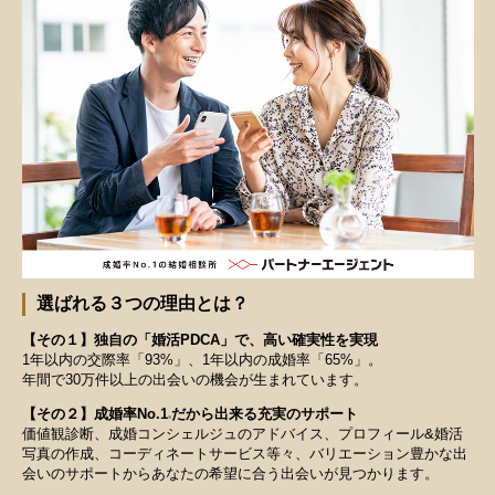
選ばれる３つの理由とは？
【その１】独自の「婚活PDCA」で、高い確実性を実現
1年以内の交際率「93%」、1年以内の成婚率「65%」。
年間で30万件以上の出会いの機会が生まれています。
【その２】成婚率No.1
だから出来る充実のサポート
※
価値観診断、成婚コンシェルジュのアドバイス、プロフィール&婚活
写真の作成、コーディネートサービス等々、バリエーション豊かな出
会いのサポートからあなたの希望に合う出会いが見つかります。