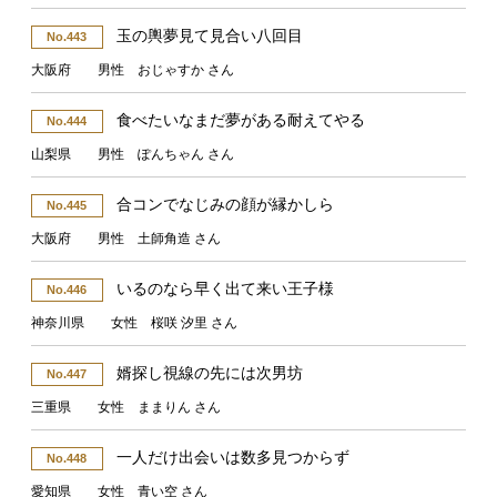
玉の輿夢見て見合い八回目
No.443
大阪府 男性 おじゃすか さん
食べたいなまだ夢がある耐えてやる
No.444
山梨県 男性 ぽんちゃん さん
合コンでなじみの顔が縁かしら
No.445
大阪府 男性 土師角造 さん
いるのなら早く出て来い王子様
No.446
神奈川県 女性 桜咲 汐里 さん
婿探し視線の先には次男坊
No.447
三重県 女性 ままりん さん
一人だけ出会いは数多見つからず
No.448
愛知県 女性 青い空 さん