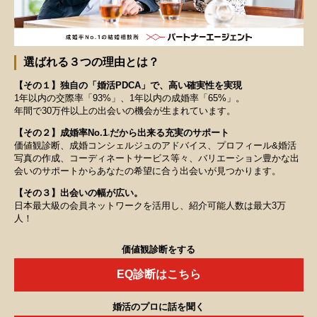
選ばれる３つの理由とは？
【その１】独自の「婚活PDCA」で、高い確実性を実現
1年以内の交際率「93%」、1年以内の成婚率「65%」。
年間で30万件以上の出会いの機会が生まれています。
【その２】成婚率No.1
だから出来る充実のサポート
※
価値観診断、成婚コンシェルジュのアドバイス、プロフィール&婚活
写真の作成、コーディネートサービス等々、バリエーション豊かな出
会いのサポートからあなたの希望に合う出会いが見つかります。
【その３】出会いの幅が広い。
日本最大級の会員ネットワークを活用し、紹介可能人数は最大3万
人！
価値観診断をする
EQ診断はこちら
婚活のプロに話を聞く