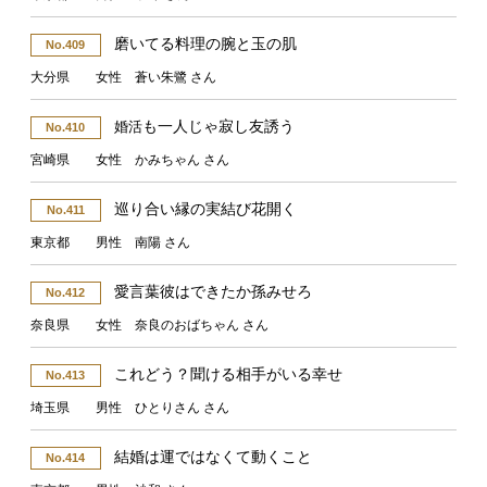
磨いてる料理の腕と玉の肌
No.409
大分県 女性 蒼い朱鷺 さん
も一人じゃ寂し友誘う
婚活
No.410
宮崎県 女性 かみちゃん さん
巡り合い縁の実結び花開く
No.411
東京都 男性 南陽 さん
愛言葉彼はできたか孫みせろ
No.412
奈良県 女性 奈良のおばちゃん さん
これどう？聞ける相手がいる幸せ
No.413
埼玉県 男性 ひとりさん さん
結婚は運ではなくて動くこと
No.414