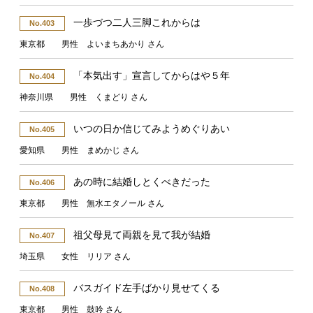
一歩づつ二人三脚これからは
No.403
東京都 男性 よいまちあかり さん
「本気出す」宣言してからはや５年
No.404
神奈川県 男性 くまどり さん
いつの日か信じてみようめぐりあい
No.405
愛知県 男性 まめかじ さん
あの時に結婚しとくべきだった
No.406
東京都 男性 無水エタノール さん
祖父母見て両親を見て我が結婚
No.407
埼玉県 女性 リリア さん
バスガイド左手ばかり見せてくる
No.408
東京都 男性 鼓吟 さん