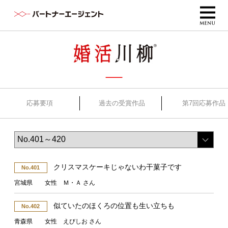
応募要項
過去の受賞作品
第7回応募作品
クリスマスケーキじゃないわ干菓子です
No.401
宮城県 女性 Ｍ・Ａ さん
似ていたのほくろの位置も生い立ちも
No.402
青森県 女性 えびしお さん