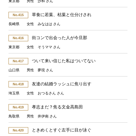
東京都 男性 沙和 さん
草食に若葉、枯葉と仕分けされ
No.415
長崎県 女性 みなはは さん
街コンで出会った人が今旦那
No.416
東京都 女性 そうママ さん
ついて来い信じた私はついてない
No.417
山口県 男性 夢現 さん
友達の結婚ラッシュに焦り出す
No.418
埼玉県 女性 おつるさん さん
孝志まだ？焦る文金高島田
No.419
鳥取県 男性 井伊南 さん
ときめくとすぐ左手に目が泳ぐ
No.420