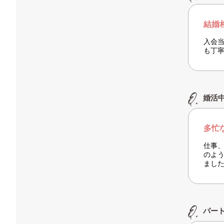
結婚
入会
も丁
婚活
多忙
仕事
のよ
まし
パー