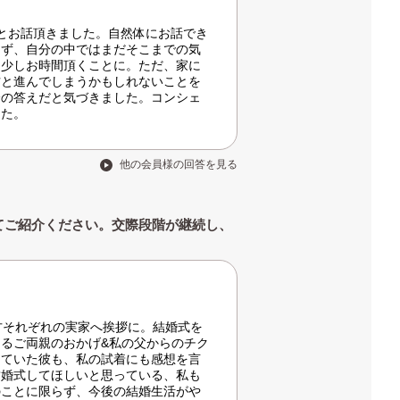
とお話頂きました。自然体にお話でき
らず、自分の中ではまだそこまでの気
、少しお時間頂くことに。ただ、家に
方と進んでしまうかもしれないことを
分の答えだと気づきました。コンシェ
した。
他の会員様の回答を見る
てご紹介ください。交際段階が継続し、
方それぞれの実家へ挨拶に。結婚式を
るご両親のおかげ&私の父からのチク
っていた彼も、私の試着にも感想を言
結婚式してほしいと思っている、私も
のことに限らず、今後の結婚生活がや