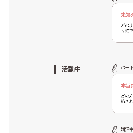
未知
どの
り謎
パー
活動中
本当
どの
録さ
婚活