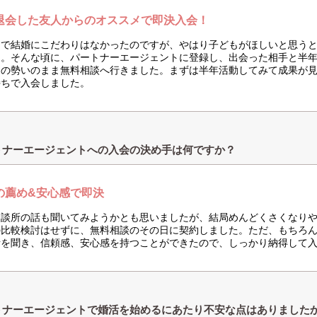
退会した友人からのオススメで即決入会！
まで結婚にこだわりはなかったのですが、やはり子どもがほしいと思う
た。そんな頃に、パートナーエージェントに登録し、出会った相手と半
その勢いのまま無料相談へ行きました。まずは半年活動してみて成果が
持ちで入会しました。
トナーエージェントへの入会の決め手は何ですか？
の薦め&安心感で即決
相談所の話も聞いてみようかとも思いましたが、結局めんどくさくなり
の比較検討はせずに、無料相談のその日に契約しました。ただ、もちろ
話を聞き、信頼感、安心感を持つことができたので、しっかり納得して
トナーエージェントで婚活を始めるにあたり不安な点はありました