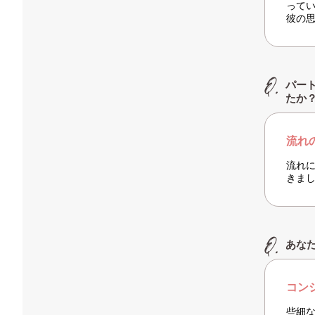
って
彼の
パー
たか
流れ
流れ
きま
あな
コン
些細