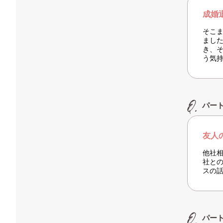
成婚
そこ
まし
き、
う気
パー
友人
他社
社と
スの
パー