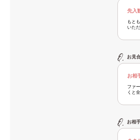
先入
もと
いた
お見
お相
ファ
くと
お相