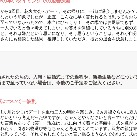
かの早いタイミングでの退会決断
いから3回目、花火大会へデート。その帰りに、一緒に退会しませんか？
だなという印象でしたが、正直、こんなに早く言われるとは思ってもお
に至っていなかったので、本当にびっくり！ その場ではお返事できず
、一人でいると色々考えてしまい、お答えを保留にしているうちに別の
ると、それは嫌だという思いになり、そう思うということは、それが自
ュさんにも相談した結果、後押ししていただき、彼との退会を決意しま
婚されたのちの、入籍・結婚式までの過程や、新婚生活などについ
婚まで至っていない場合は、今後のご予定をご記入ください。
式について一波乱
後1ヵ月と少しはデートを重ね二人の時間を楽しみ、2ヵ月後ぐらいに双
くないという考えだった彼ですが、ちゃんとやりなさいと言っていただけ
した言葉もあって（笑）、現在は、式に向けて着々と準備中。式を嫌が
くれたり、引き出物選び等もちゃんと考えてくれています。双方の親は
いと思っている、それでもしたくないと言い張るような人であれば、式