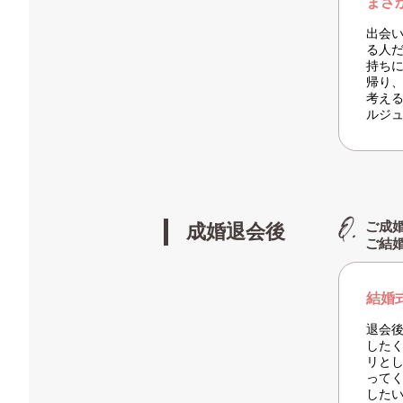
まさ
出会
る人
持ち
帰り
考え
ルジ
ご成
成婚退会後
ご結
結婚
退会
した
リと
って
した