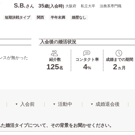
S.B.
35
さん
歳(入会時)
大阪府
私立大卒
法務系専門職
短期決戦タイプ
関西
半年未満
婚歴なし
入会後の婚活状況
ンスが無かった
紹介数
コンタクト率
成婚までの期間
125
4
2
名
%
ヵ月
入会前
活動中
成婚退会後
れた婚活タイプについて、その背景をお聞かせください。