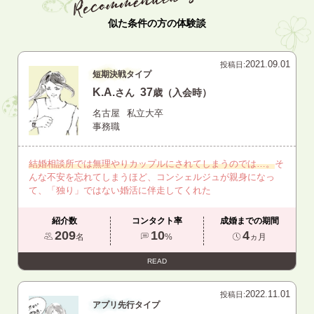
似た条件の方の体験談
2021.09.01
投稿日:
短期決戦タイプ
K.A.
37
さん
歳（入会時）
名古屋
私立大卒
事務職
結婚相談所では無理やりカップルにされてしまうのでは…。
そ
んな不安を忘れてしまうほど、コンシェルジュが親身になっ
て、「独り」ではない婚活に伴走してくれた
紹介数
コンタクト率
成婚までの期間
209
10
4
名
%
ヵ月
READ
2022.11.01
投稿日:
アプリ先行タイプ