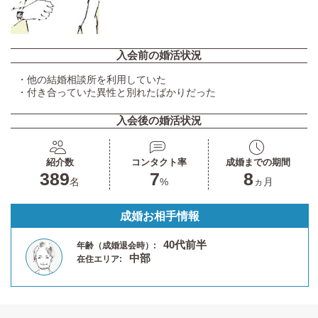
入会前の婚活状況
・他の結婚相談所を利用していた
・付き合っていた異性と別れたばかりだった
入会後の婚活状況
紹介数
コンタクト率
成婚までの期間
389
7
8
名
%
ヵ月
成婚お相手情報
40代前半
年齢（成婚退会時）:
中部
在住エリア: