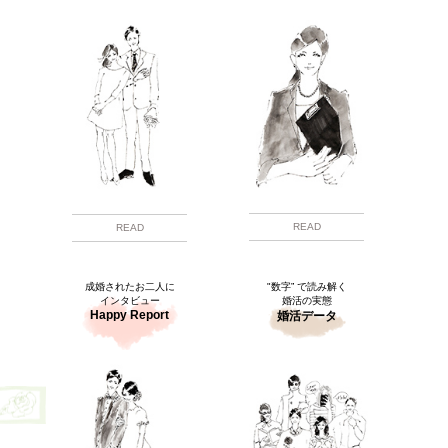
READ
READ
成婚されたお二人に
"数字” で読み解く
インタビュー
婚活の実態
Happy Report
婚活データ