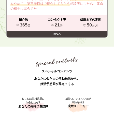
をやめて、第三者目線で紹介してもらう
相談所にしたら、運命
の相手に出会えた
紹介数
コンタクト率
成婚までの期間
365
21
50
名
%
ヵ月
READ
スペシャルコンテンツ
あなたに似た人の活動結果から、
婚活予想図が見えてくる
もしも結婚相談所に
成婚コンシェルジュが
実話を紹介
入会したら⁉
成婚ストーリー
あなたの婚活予想図Ⅲ