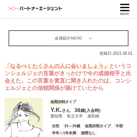
会員紹介MENU
投稿日:
2021.09.01
「なるべくたくさんの人に会いましょう」
というコ
ンシェルジェの言葉がきっかけで今の成婚相手と出
会えた。この言葉を素直に聞き入れたのは、コンシ
ェルジェとの信頼関係が築けていたから
短期決戦タイプ
Y.K.
38
さん
歳(入会時)
愛知県
私立大卒
薬剤師
女性
35～39歳
短期決戦タイプ
中部
半年～1年未満
婚歴なし