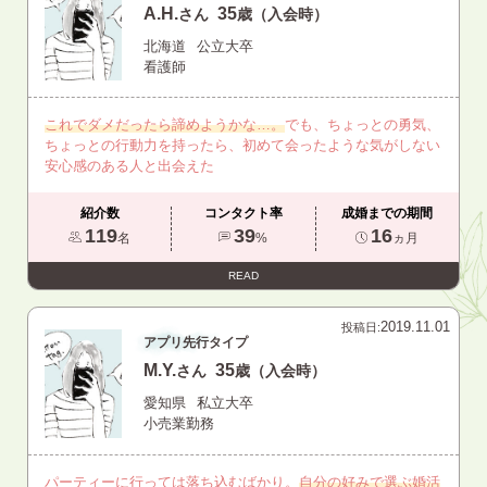
A.H.
35
さん
歳（入会時）
北海道
公立大卒
看護師
これでダメだったら諦めようかな…。
でも、ちょっとの勇気、
ちょっとの行動力を持ったら、初めて会ったような気がしない
安心感のある人と出会えた
紹介数
コンタクト率
成婚までの期間
119
39
16
名
%
ヵ月
READ
2019.11.01
投稿日:
アプリ先行タイプ
M.Y.
35
さん
歳（入会時）
愛知県
私立大卒
小売業勤務
パーティーに行っては落ち込むばかり。
自分の好みで選ぶ婚活