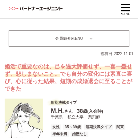
会員紹介MENU
投稿日:
2022.11.01
婚活で重要なのは、己を過大評価せず、一喜一憂せ
ず、悲しまないこと。
でも自分の変化には素直に喜
び、心に従った結果、短期の成婚退会に至ることが
できた
短期決戦タイプ
M.H.
38
さん
歳(入会時)
千葉県
私立大卒
薬剤師
女性
35～39歳
短期決戦タイプ
関東
半年未満
婚歴なし