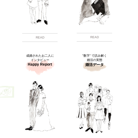
READ
READ
成婚されたお二人に
"数字” で読み解く
インタビュー
婚活の実態
Happy Report
婚活データ