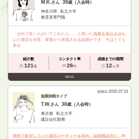
M.K.
39
さん
歳（入会時）
神奈川県
私立大卒
教育系専門職
「せめて良い人がいてくれたら…」と呟いた
両親を安心させた
い
と婚活を決意。家族から祝福される結婚ができ、今はとても
幸せ
紹介数
コンタクト率
成婚までの期間
121
26
12
名
%
ヵ月
READ
2020.07.01
投稿日:
短期決戦タイプ
T.W.
38
さん
歳（入会時）
東京都
私立大卒
建設会社勤務
惰性で参加していた婚活パーティーを辞め、結婚相談所に。
時