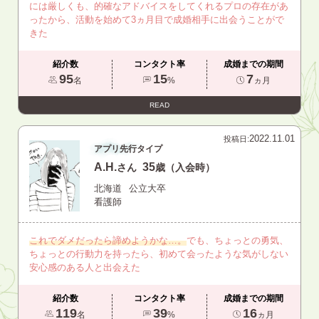
には厳しくも、的確なアドバイスをしてくれるプロの存在があ
ったから、活動を始めて3ヵ月目で成婚相手に出会うことがで
きた
紹介数
コンタクト率
成婚までの期間
95
15
7
名
%
ヵ月
READ
2022.11.01
投稿日:
アプリ先行タイプ
A.H.
35
さん
歳（入会時）
北海道
公立大卒
看護師
これでダメだったら諦めようかな…。
でも、ちょっとの勇気、
ちょっとの行動力を持ったら、初めて会ったような気がしない
安心感のある人と出会えた
紹介数
コンタクト率
成婚までの期間
119
39
16
名
%
ヵ月