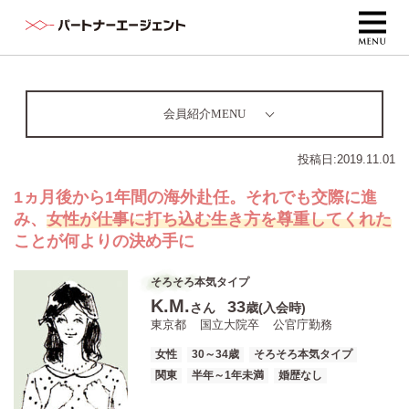
会員紹介MENU
投稿日:
2019.11.01
1ヵ月後から1年間の海外赴任。それでも交際に進
み、
女性が仕事に打ち込む生き方を尊重してくれた
ことが何よりの決め手に
そろそろ本気タイプ
K.M.
33
さん
歳(入会時)
東京都
国立大院卒
公官庁勤務
女性
30～34歳
そろそろ本気タイプ
関東
半年～1年未満
婚歴なし