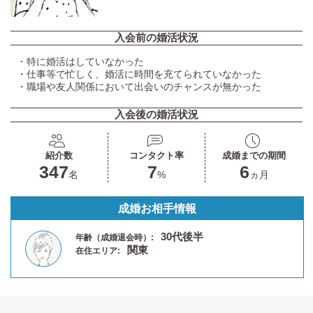
入会前の婚活状況
・特に婚活はしていなかった
・仕事等で忙しく、婚活に時間を充てられていなかった
・職場や友人関係において出会いのチャンスが無かった
入会後の婚活状況
紹介数
コンタクト率
成婚までの期間
347
7
6
名
%
ヵ月
成婚お相手情報
30代後半
年齢（成婚退会時）:
関東
在住エリア: