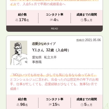
イス
で、入会5ヵ月で早期の成婚退会へ
紹介数
コンタクト率
成婚までの期間
176
4
5
名
%
ヵ月
READ
2021.05.06
投稿日:
恋愛少なめタイプ
Y.I.
32
さん
歳（入会時）
愛知県
私立大卒
事務職
「NOはいつでも出せる。少しでも気になるなら会ってみて」
とコンシェルジュに言われ、出会ったのは想定外の年下のお相
手。仕事が忙しくても、恋愛経験が少なくても、無事5か月で
成婚！
紹介数
コンタクト率
成婚までの期間
96
15
5
名
%
ヵ月