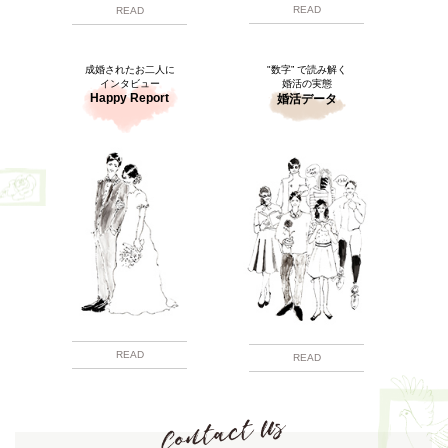
READ
READ
成婚されたお二人に
"数字” で読み解く
インタビュー
婚活の実態
Happy Report
婚活データ
READ
READ