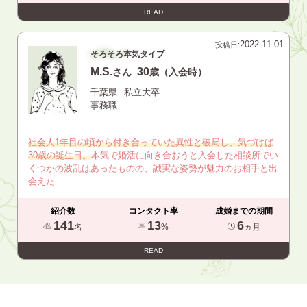
READ
2022.11.01
投稿日:
そろそろ本気タイプ
M.S.
30
さん
歳（入会時）
千葉県
私立大卒
事務職
社会人1年目の頃から付き合っていた異性と破局し、気づけば
30歳の誕生日。
本気で婚活に向き合おうと入会した相談所でい
くつかの波乱はあったものの、誠実な姿勢が魅力のお相手と出
会えた
紹介数
コンタクト率
成婚までの期間
141
13
6
名
%
ヵ月
READ