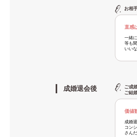
お相
直感
一緒
等も
いい
ご成
成婚退会後
ご結
価値
成婚
コン
さん