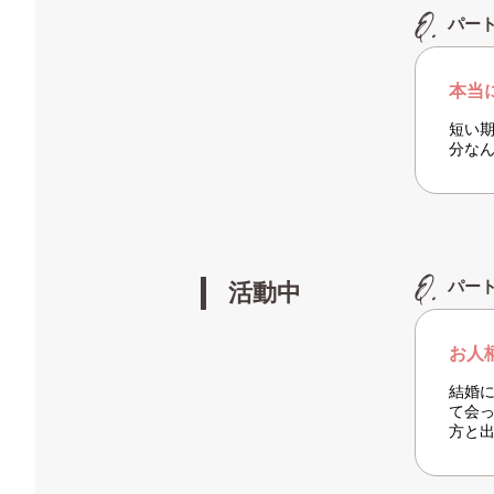
パー
本当
短い
分な
パー
活動中
お人
結婚
て会
方と