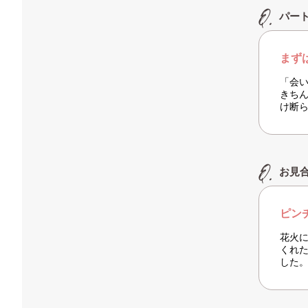
パー
まず
「会
きち
け断
お見
ピン
花火
くれ
した