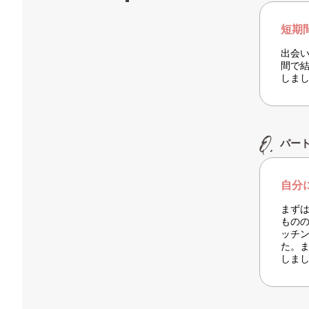
短期
出会
間で
しま
パー
自分
まず
もの
ッチ
た。
しま