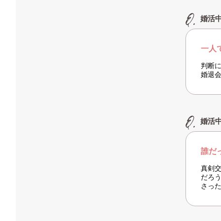
婚活
一人
判断
婚退
婚活
誰だ
真剣
だろ
さっ