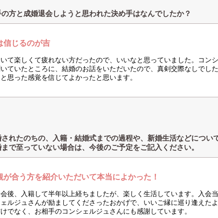
手の方と成婚退会しようと思われた決め手はなんでしたか？
は信じるのが吉
にいて楽しくて疲れない方だったので、いいなと思っていました。コン
聞いていたところに、結婚のお話をいただいたので、真剣交際なしでし
なと思った感覚を信じてよかったと思います。
婚されたのちの、入籍・結婚式までの過程や、新婚生活などについ
婚まで至っていない場合は、今後のご予定をご記入ください。
観が合う方を紹介いただいて本当によかった！
退会後、入籍して半年以上経ちましたが、楽しく生活しています。入会
シェルジュさんが励ましてくださったおかげで、いいご縁に巡り逢えた
だけでなく、お相手のコンシェルジュさんにも感謝しています。