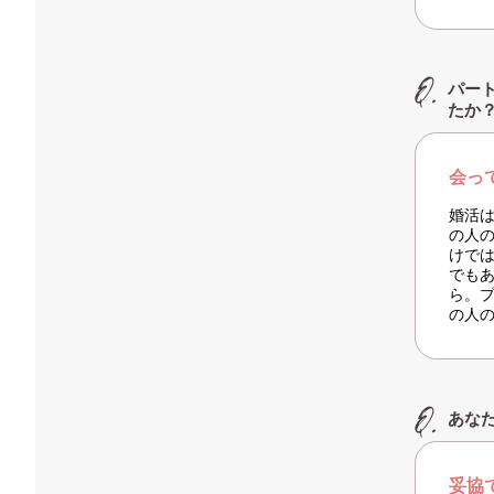
パー
たか
会っ
婚活
の人
けで
でも
ら。
の人
あな
妥協