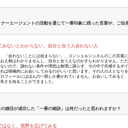
トナーエージェントの活動を通じて一番印象に残った言葉や、ご自
？
てみないとわからない、自分と合う人合わない人
は、「会わないことには始まらない」、コンシェルジュさんのこの言葉
のお人柄はわかりませんし、自分と合う人なのかすらわかりません。た
はないので、譲れない条件や理想は無理に譲らず、その中で共感するポ
あれば積極的にお会いしてみるのがいいと思います。その人の人となり
プロフィールにはほんの一部しか書かれていません。お会いしてみると
の良さを知ることができました。
たの婚活が成功した「一番の秘訣」は何だったと思われますか？
ではなく、視野を広げてみる