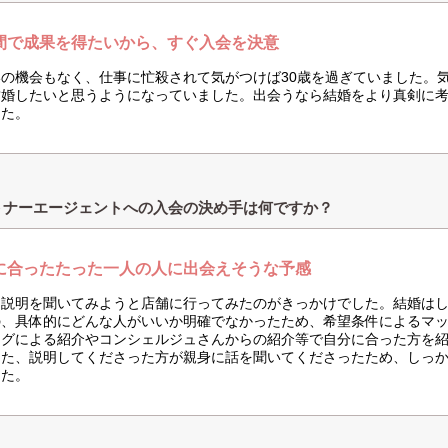
間で成果を得たいから、すぐ入会を決意
いの機会もなく、仕事に忙殺されて気がつけば30歳を過ぎていました。
結婚したいと思うようになっていました。出会うなら結婚をより真剣に
した。
トナーエージェントへの入会の決め手は何ですか？
に合ったたった一人の人に出会えそうな予感
は説明を聞いてみようと店舗に行ってみたのがきっかけでした。結婚は
の、具体的にどんな人がいいか明確でなかったため、希望条件によるマ
ングによる紹介やコンシェルジュさんからの紹介等で自分に合った方を
また、説明してくださった方が親身に話を聞いてくださったため、しっ
した。