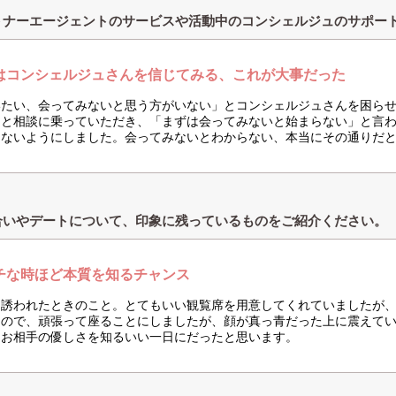
トナーエージェントのサービスや活動中のコンシェルジュのサポー
はコンシェルジュさんを信じてみる、これが大事だった
いたい、会ってみないと思う方がいない」とコンシェルジュさんを困ら
んと相談に乗っていただき、「まずは会ってみないと始まらない」と言
らないようにしました。会ってみないとわからない、本当にその通りだ
合いやデートについて、印象に残っているものをご紹介ください。
チな時ほど本質を知るチャンス
に誘われたときのこと。とてもいい観覧席を用意してくれていましたが
たので、頑張って座ることにしましたが、顔が真っ青だった上に震えて
。お相手の優しさを知るいい一日にだったと思います。