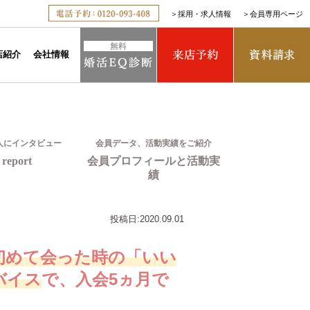
＞
採用・求人情報
＞
会員専用ページ
店紹介
会社情報
人にインタビュー
会員データ、活動実績をご紹介
report
会員プロフィールと活動実
績
投稿日:
2020.09.01
初めて会った時の「いい
バイス
で、入会5ヵ月で