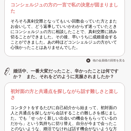
コンシェルジュの方の一言で私の決意が固まりまし
た
そろそろ真剣交際となってもいい回数会っていた方とまた
お会いして、どう返事していいかわからず迷っていたとき
にコンシェルジュの方に相談したことで、真剣交際に踏み
切ることができました。その後、早いうちに成婚退会する
ことができました。あの時ほどコンシェルジュの方がいて
心強かったことはありませんでした。
他の会員様の回答を見る
婚活中、一番大変だったこと、辛かったことは何です
か？ また、それをどのように克服されましたか？
初対面の方と共通点を探しながら話す難しさと楽し
さ
コンタクトをするたびに自己紹介から始まって、初対面の
人と共通点を探しながら会話することの難しさを感じまし
た。でも「せっかく新しい出会いの機会をもらっているの
だから」という気持ちに切り替え、自分が今まで会ったこ
とのないような、婚活でなければ話す機会がないような方