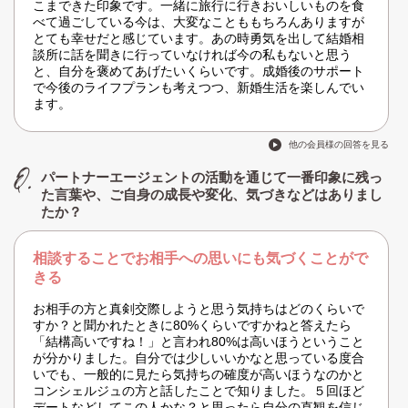
こまできた印象です。一緒に旅行に行きおいしいものを食
べて過ごしている今は、大変なことももちろんありますが
とても幸せだと感じています。あの時勇気を出して結婚相
談所に話を聞きに行っていなければ今の私もないと思う
と、自分を褒めてあげたいくらいです。成婚後のサポート
で今後のライフプランも考えつつ、新婚生活を楽しんでい
ます。
他の会員様の回答を見る
パートナーエージェントの活動を通じて一番印象に残っ
た言葉や、ご自身の成長や変化、気づきなどはありまし
たか？
相談することでお相手への思いにも気づくことがで
きる
お相手の方と真剣交際しようと思う気持ちはどのくらいで
すか？と聞かれたときに80%くらいですかねと答えたら
「結構高いですね！」と言われ80%は高いほうということ
が分かりました。自分では少しいいかなと思っている度合
いでも、一般的に見たら気持ちの確度が高いほうなのかと
コンシェルジュの方と話したことで知りました。５回ほど
デートなどしてこの人かな？と思ったら自分の直観を信じ