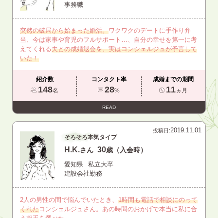
事務職
突然の破局から始まった婚活。
ワクワクのデートに手作り弁
当、今は家事や育児のフルサポート…、自分の幸せを第一に考
えてくれる
夫との成婚退会を、実はコンシェルジュが予言して
いた！
紹介数
コンタクト率
成婚までの期間
148
28
11
名
%
ヵ月
READ
2019.11.01
投稿日:
そろそろ本気タイプ
H.K.
30
さん
歳（入会時）
愛知県
私立大卒
建設会社勤務
2人の男性の間で悩んでいたとき、
1時間も電話で相談にのって
くれた
コンシェルジュさん。あの時間のおかげで本当に私に合