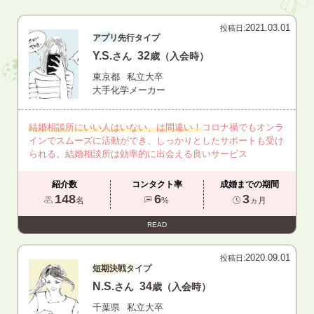
2021.03.01
投稿日:
アプリ先行タイプ
Y.S.
32
さん
歳（入会時）
東京都
私立大卒
大手化学メーカー
結婚相談所にいい人はいない、は間違い！
コロナ禍でもオンラ
インでスムーズに活動ができ、しっかりとしたサポートも受け
られる。結婚相談所は効率的に出会える良いサービス
紹介数
コンタクト率
成婚までの期間
148
6
3
名
%
ヵ月
READ
2020.09.01
投稿日:
短期決戦タイプ
N.S.
34
さん
歳（入会時）
千葉県
私立大卒