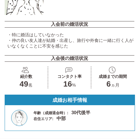
入会前の婚活状況
・特に婚活はしていなかった
・仲の良い友人達が結婚・出産し、旅行や外食に一緒に行く人が
いなくなくことに不安を感じた
入会後の婚活状況
紹介数
コンタクト率
成婚までの期間
49
16
6
名
%
ヵ月
成婚お相手情報
30代後半
年齢（成婚退会時）:
中部
在住エリア: