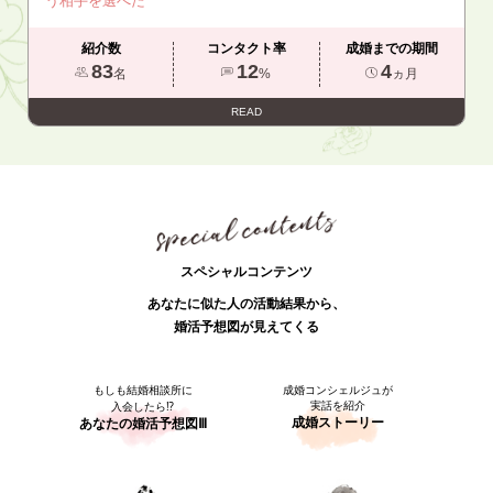
う相手を選べた
紹介数
コンタクト率
成婚までの期間
83
12
4
名
%
ヵ月
READ
スペシャルコンテンツ
あなたに似た人の活動結果から、
婚活予想図が見えてくる
もしも結婚相談所に
成婚コンシェルジュが
実話を紹介
入会したら⁉
成婚ストーリー
あなたの婚活予想図Ⅲ