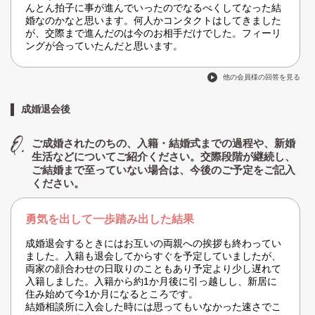
んとん拍子に事が進んでいったのでなるべくしてなった結
婚なのかなと思います。何人かコンタクトはしてきました
が、交際まで進んだのは今のお相手だけでした。フィーリ
ングが合っていたんだと思います。
他の会員様の回答を見る
成婚退会後
ご成婚されたのちの、入籍・結婚式までの過程や、新婚
生活などについてご紹介ください。交際段階が継続し、
ご結婚まで至っていない場合は、今後のご予定をご記入
ください。
勇気を出して一歩踏み出した結果
成婚退会するときにはお互いの両親への挨拶も終わってい
ました。入籍も退会してからすぐを予定していましたが、
両家の顔合わせの日取りのこともあり予定より少し遅れて
入籍しました。入籍から約1か月後に引っ越しし、新居に
住み始めて今1か月になるところです。
結婚相談所に入会した時には思ってもいなかった速さでこ