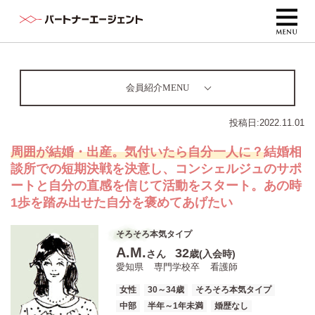
会員紹介MENU
投稿日:
2022.11.01
周囲が結婚・出産。気付いたら自分一人に？
結婚相
談所での短期決戦を決意し、コンシェルジュのサポ
ートと自分の直感を信じて活動をスタート。あの時
1歩を踏み出せた自分を褒めてあげたい
そろそろ本気タイプ
A.M.
32
さん
歳(入会時)
愛知県
専門学校卒
看護師
女性
30～34歳
そろそろ本気タイプ
中部
半年～1年未満
婚歴なし