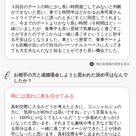
３回目のデートの時に少し長い時間過ごしてみないと判断
ができないと思い、車で１時間半ほどかかるお寿司屋さん
へドライブデートに誘ったときにすぐに同意してくれまし
た。今までのデートよりかなり長い時間（６時間ほど）一
緒にいましたが、食事中も良い意味で気兼ねなく過ごすこ
とができたのでそこからは一緒に過ごすということに対す
る不安はなくなりました。車という密室で、食事デートよ
りも距離が近いので自分のパーソナルスペースに入ってき
ても大丈夫なんだなと知ることができた良い機会でした。
他の会員様の回答を見る
お相手の方と成婚退会しようと思われた決め手はなんで
したか？
時には流れに身を任せてみる
真剣交際に入るかどうか考えたときに、コンシェルジュの
方に「気持ちが80%とは高いですね」という言葉をもら
い、100%じゃなくてもいいんだ！と一歩進めたきっかけ
になったと思います。それまでも趣味や考え方など似てい
る部分は多く、一緒に過ごすイメージができたことが決め
手になったと思います。真剣交際を申し込まれてからはと