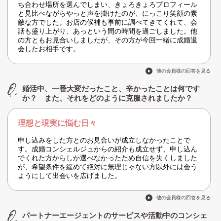
ち合わせ場所を選んでしまい、きょろきょろプロフィール
と見比べながらやっと声を掛けたのが、にっこり笑顔の素
敵な方でした。お店の候補も事前に調べてきてくれて、会
話も盛り上がり、あっという間の時間を過ごしました。他
の方ともお見合いしましたが、その方が今回一緒に成婚退
会したお相手です。
他の会員様の回答を見る
婚活中、一番大変だったこと、辛かったことは何です
か？ また、それをどのように克服されましたか？
理想と現実に悩む日々
申し込みをした方とのお見合いが成立しなかったことで
す。成婚コンシェルジュからの紹介も成立せず、申し込ん
でくれた方からしか選べなかったため自信を失くしました
が、希望条件を緩めて絶対に無理じゃない方以外には会う
ようにして出会いを広げました。
他の会員様の回答を見る
パートナーエージェントのサービスや活動中のコンシェ