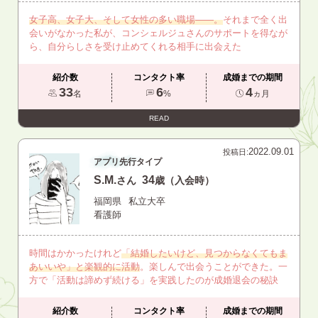
女子高、女子大、そして女性の多い職場――。
それまで全く出
会いがなかった私が、コンシェルジュさんのサポートを得なが
ら、自分らしさを受け止めてくれる相手に出会えた
紹介数
コンタクト率
成婚までの期間
33
6
4
名
%
ヵ月
READ
2022.09.01
投稿日:
アプリ先行タイプ
S.M.
34
さん
歳（入会時）
福岡県
私立大卒
看護師
時間はかかったけれど
「結婚したいけど、見つからなくてもま
あいいや」と楽観的に活動
。楽しんで出会うことができた。一
方で「活動は諦めず続ける」を実践したのが成婚退会の秘訣
紹介数
コンタクト率
成婚までの期間