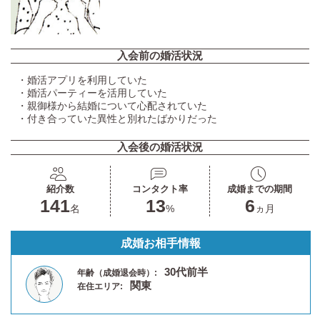
入会前の婚活状況
・婚活アプリを利用していた
・婚活パーティーを活用していた
・親御様から結婚について心配されていた
・付き合っていた異性と別れたばかりだった
入会後の婚活状況
紹介数
コンタクト率
成婚までの期間
141
13
6
名
%
ヵ月
成婚お相手情報
30代前半
年齢（成婚退会時）:
関東
在住エリア: