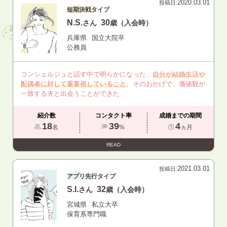
2020.03.01
投稿日:
短期決戦タイプ
N.S.
30
さん
歳（入会時）
兵庫県
国立大院卒
公務員
コンシェルジュと話す中で明らかになった、
自分が結婚生活や
配偶者に対して重要視していること
。そのおかげで、価値観が
一致する夫と出会うことができた
紹介数
コンタクト率
成婚までの期間
18
39
4
名
%
ヵ月
READ
2021.03.01
投稿日:
アプリ先行タイプ
S.I.
32
さん
歳（入会時）
宮城県
私立大卒
保育系専門職