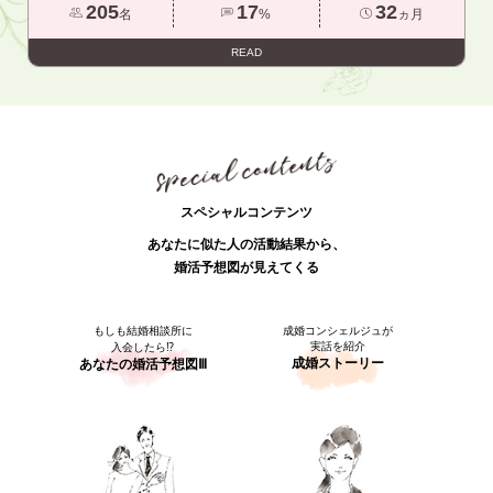
205
17
32
名
%
ヵ月
READ
スペシャルコンテンツ
あなたに似た人の活動結果から、
婚活予想図が見えてくる
もしも結婚相談所に
成婚コンシェルジュが
実話を紹介
入会したら⁉
成婚ストーリー
あなたの婚活予想図Ⅲ