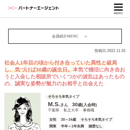
会員紹介MENU
投稿日:
2022.11.01
社会人1年目の頃から付き合っていた異性と破局
し、気づけば30歳の誕生日。
本気で婚活に向き合お
うと入会した相談所でいくつかの波乱はあったもの
の、誠実な姿勢が魅力のお相手と出会えた
そろそろ本気タイプ
M.S.
30
さん
歳(入会時)
千葉県
私立大卒
事務職
女性
30～34歳
そろそろ本気タイプ
関東
半年～1年未満
婚歴なし