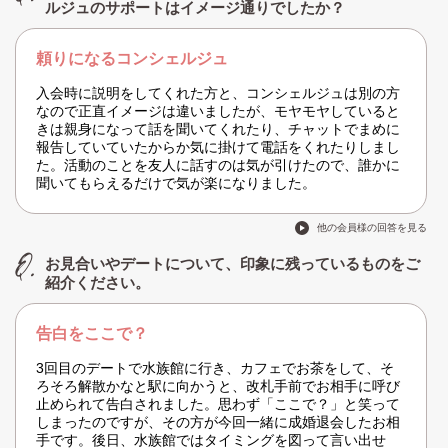
ルジュのサポートはイメージ通りでしたか？
頼りになるコンシェルジュ
入会時に説明をしてくれた方と、コンシェルジュは別の方
なので正直イメージは違いましたが、モヤモヤしていると
きは親身になって話を聞いてくれたり、チャットでまめに
報告していていたからか気に掛けて電話をくれたりしまし
た。活動のことを友人に話すのは気が引けたので、誰かに
聞いてもらえるだけで気が楽になりました。
他の会員様の回答を見る
お見合いやデートについて、印象に残っているものをご
紹介ください。
告白をここで？
3回目のデートで水族館に行き、カフェでお茶をして、そ
ろそろ解散かなと駅に向かうと、改札手前でお相手に呼び
止められて告白されました。思わず「ここで？」と笑って
しまったのですが、その方が今回一緒に成婚退会したお相
手です。後日、水族館ではタイミングを図って言い出せ