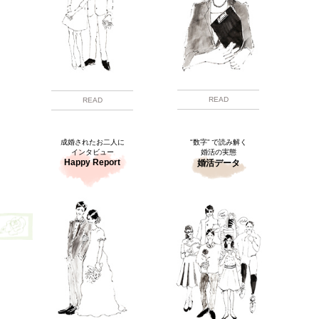
READ
READ
成婚されたお二人に
"数字” で読み解く
インタビュー
婚活の実態
Happy Report
婚活データ