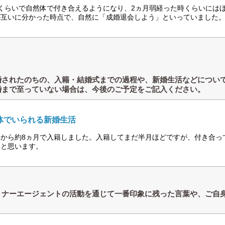
月くらいで自然体で付き合えるようになり、2ヵ月弱経った時くらいには
が互いに分かった時点で、自然に「成婚退会しよう」といっていました
婚されたのちの、入籍・結婚式までの過程や、新婚生活などについ
婚まで至っていない場合は、今後のご予定をご記入ください。
体でいられる新婚生活
際から約8ヵ月で入籍しました。入籍してまだ半月ほどですが、付き合っ
ると思います。
トナーエージェントの活動を通じて一番印象に残った言葉や、ご自
？