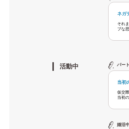
ネガ
それ
ブな
パー
活動中
当初
仮交
当初
婚活