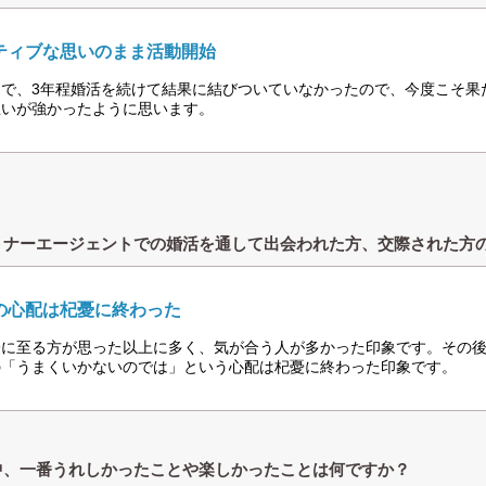
ティブな思いのまま活動開始
まで、3年程婚活を続けて結果に結びついていなかったので、今度こそ果
思いが強かったように思います。
トナーエージェントでの婚活を通して出会われた方、交際された方
の心配は杞憂に終わった
際に至る方が思った以上に多く、気が合う人が多かった印象です。その
の「うまくいかないのでは」という心配は杞憂に終わった印象です。
中、一番うれしかったことや楽しかったことは何ですか？