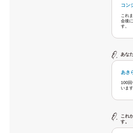
コン
これ
会後
す。
あな
あき
100
いま
これ
す。