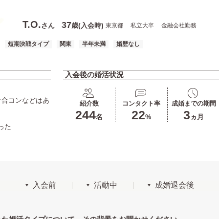
T.O.
37
さん
歳(入会時)
東京都
私立大卒
金融会社勤務
短期決戦タイプ
関東
半年未満
婚歴なし
入会後の婚活状況
介合コンなどはあ
紹介数
コンタクト率
成婚までの期間
244
22
3
名
%
ヵ月
った
入会前
活動中
成婚退会後