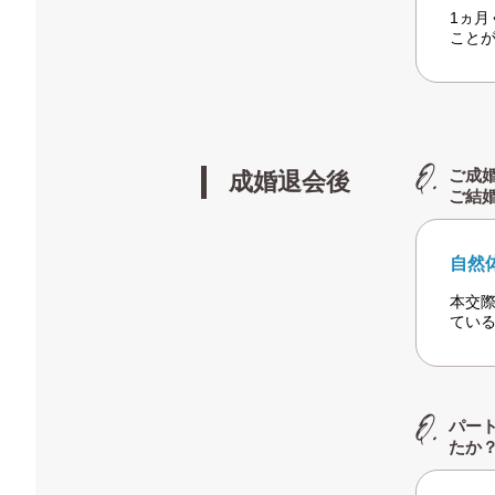
1ヵ
こと
ご成
成婚退会後
ご結
自然
本交
てい
パー
たか