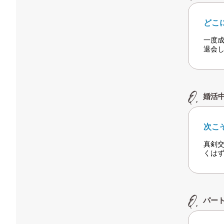
どこ
一度
退会
婚活
次こ
真剣
くは
パー