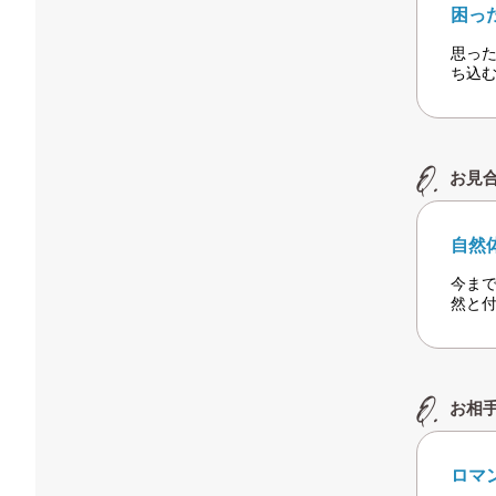
困っ
思っ
ち込
お見
自然
今ま
然と
お相
ロマ