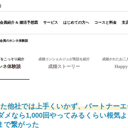
1】
会員紹介 & 婚活予想図
サービス
はじめての方へ
コースと料金
支
会員のホンネ体験談
ギをこっそり紹介
成婚コンシェルジュが実話を紹介
成婚されたお二
ンネ体験談
成婚ストーリー
Happy 
した他社では上手くいかず、パートナーエ
ダメなら1,000回やってみるくらい根気
まで繋がった