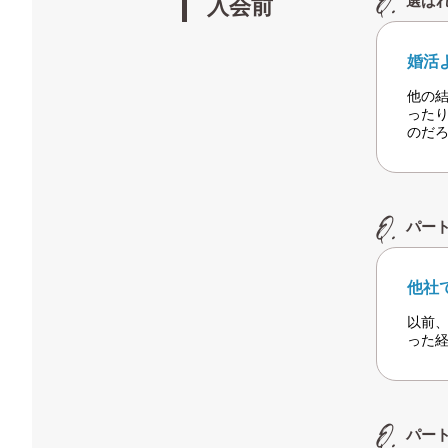
選ば
入会前
婚活
他の
った
のだ
パー
他社
以前
った
パー