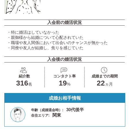
入会前の婚活状況
・特に婚活はしていなかった
・親御様から結婚について心配されていた
・職場や友人関係において出会いのチャンスが無かった
・同僚や友人が結婚し、焦りを感じていた
入会後の婚活状況
紹介数
コンタクト率
成婚までの期間
316
19
22
名
%
ヵ月
成婚お相手情報
30代後半
年齢（成婚退会時）:
関東
在住エリア: