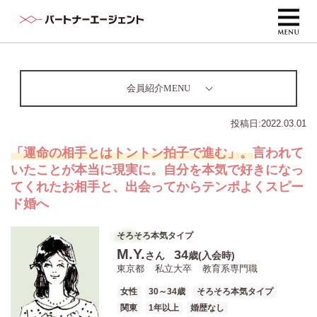
会員紹介MENU
投稿日:
2022.03.01
「運命の相手とはトントン拍子で進む」。
言われて
いたことが本当に現実に。自分を本気で好きになっ
てくれたお相手と、出会ってからテンポよくスピー
ド婚へ
そろそろ本気タイプ
M.Y.
34
さん
歳(入会時)
東京都
私立大卒
教育系専門職
女性
30～34歳
そろそろ本気タイプ
関東
1年以上
婚歴なし