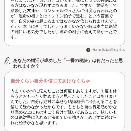
をしましたが「良い方」はいても、私にとっての特別にな
る方はなかなか現れずに悩みました。ですが、婚活をして
結婚した友達や、コンシェルジュさんに何度も言われたの
が「運命の相手とはトントン拍子で進む」という言葉で
す。自分の身に起こるまではなかなか信じられませんでし
たが、本当にそうでした。うまくいかない時は本当に絶望
の淵にいる気分でしたが、運命の相手に会えて良かったで
す。
他の会員様の回答を見る
あなたの婚活が成功した「一番の秘訣」は何だったと思
われますか？
自分くらい自分を信じてあげなくちゃ
うまくいかずに悩んだことは何度もありますが、１度も休
もうとおもったり辞めようと思ったりしたことはありませ
んでした。自分は絶対に幸せな結婚相手に出会えることを
信じて疑わなかったからです。もともと自己肯定感がかな
り高めな上にものすごく負けず嫌いであること、欲しいも
のは絶対手に入れると決めている強さが、めげずに続けら
れた秘訣かなと思います。