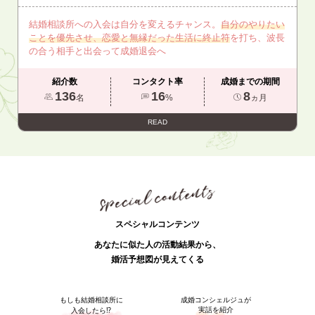
結婚相談所への入会は自分を変えるチャンス。
自分のやりたい
ことを優先させ、恋愛と無縁だった生活に終止符
を打ち、波長
の合う相手と出会って成婚退会へ
紹介数
コンタクト率
成婚までの期間
136
16
8
名
%
ヵ月
READ
スペシャルコンテンツ
あなたに似た人の活動結果から、
婚活予想図が見えてくる
もしも結婚相談所に
成婚コンシェルジュが
実話を紹介
入会したら⁉