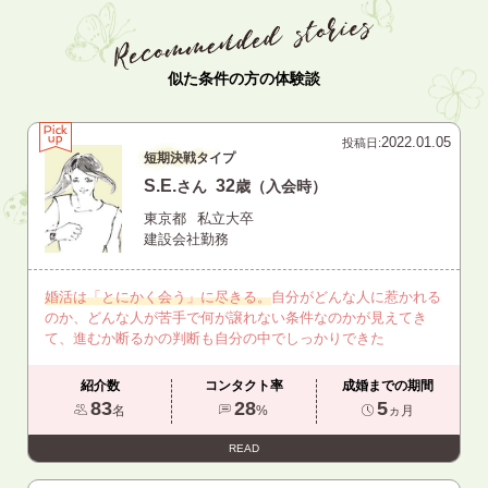
似た条件の方の体験談
2022.01.05
投稿日:
短期決戦タイプ
S.E.
32
さん
歳（入会時）
東京都
私立大卒
建設会社勤務
婚活は「とにかく会う」に尽きる。
自分がどんな人に惹かれる
のか、どんな人が苦手で何が譲れない条件なのかが見えてき
て、進むか断るかの判断も自分の中でしっかりできた
紹介数
コンタクト率
成婚までの期間
83
28
5
名
%
ヵ月
READ