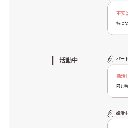
不安
特に
パー
活動中
婚活
同じ
婚活