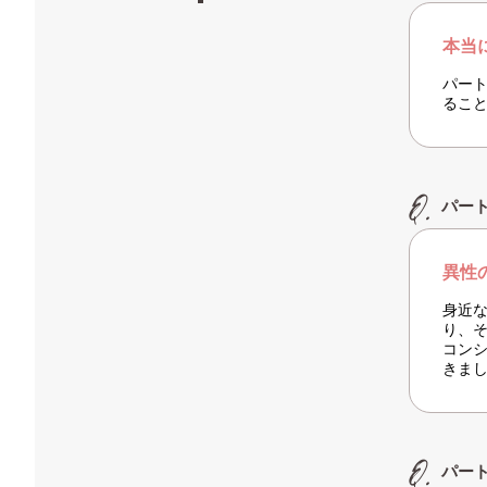
本当
パー
るこ
パー
異性
身近
り、
コン
きま
パー