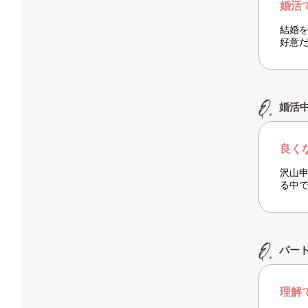
婚活
結婚
好意
婚活
良く
沢山
る中
パー
理解