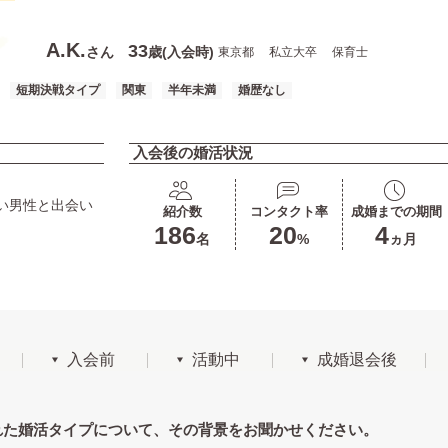
A.K.
33
さん
歳(入会時)
東京都
私立大卒
保育士
短期決戦タイプ
関東
半年未満
婚歴なし
入会後の婚活状況
い男性と出会い
紹介数
コンタクト率
成婚までの期間
186
20
4
名
%
ヵ月
入会前
活動中
成婚退会後
れた婚活タイプについて、その背景をお聞かせください。