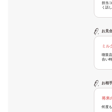
担当
く話
お見
ミル
喫茶
合い
お相
将来
何度