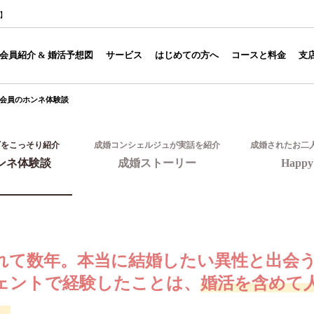
1】
会員紹介 & 婚活予想図
サービス
はじめての方へ
コースと料金
支
会員のホンネ体験談
ギをこっそり紹介
成婚コンシェルジュが実話を紹介
成婚されたお二
ンネ体験談
成婚ストーリー
Happy 
れて数年。本当に結婚したい異性と出会
ェントで経験したことは、
婚活を含めて
。