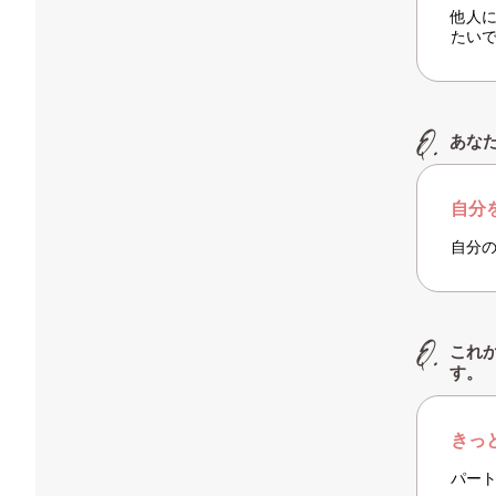
他人
たい
あな
自分
自分
これ
す。
きっ
パー