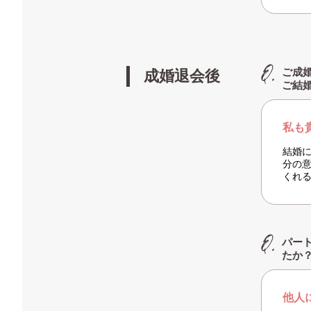
ご成
成婚退会後
ご結
私も
結婚
分の
くれ
パー
たか
他人