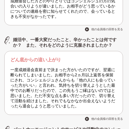
成婚退会した方とのやりとりではコンシェルジュの方の気
合いの入りようが違いました。お相手がどう思っているか
についての連絡を密に知らせてくれたので、会っていると
きも不安がなかったです。
他の会員様の回答を見る
婚活中、一番大変だったこと、辛かったことは何です
か？ また、それをどのように克服されましたか？
どん底からの這い上がり
一度成婚退会直前まで決まった方がいたのですが、翌週に
断られてしまいました。お相手から2ヵ月以上返答を保留
にされ、コンシェルジュさんからも「他の人にも会ってい
った方がいい」と言われ、気持ちを切り替えようとした最
中でのお断りだったので、この先もうご縁はないのではと
思いました。ただ不安な点も多い方だったので、切り替え
て活動を続けました。それでもなかなか出会えないようだ
ったら退会しようと思っていました。
他の会員様の回答を見る