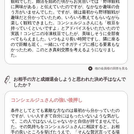
観戦でした。婚活を始めた頃からお見合いでは「野球観戦
に興味がある」と伝えていたのですが、なかなか趣味の合
う方がいませんでした。ですが、彼は最初から野球観戦が
趣味だと分かっていたため、いろいろ教えてもらいながら
楽しく観戦できました。コンシェルジュさんにも「枝豆を
持っていくといいですよ」とアドバイスをいただいたので
実践！コンビニの冷凍枝豆でしたが、美味しそうに全部食
べてもらえました。いつもより長い時間ですし、隣に座る
ので距離も近く、一緒にいてネガティブに感じる要素もな
かったため、このとき真剣交際を考えるようになりまし
た。
他の会員様の回答を見る
お相手の方と成婚退会しようと思われた決め手はなんで
したか？
コンシェルジュさんの強い後押し
条件としてとても素敵な方なのは最初から分かっていたの
ですが、いい人すぎて自分にはもったいないような気がし
て、この人ではないんじゃないかと自信が持てませんでし
た。その気持ちをコンシェルジュさんに相談すると、お相
手の良いところを挙げたうえで、「そんな贅沢言ってる場