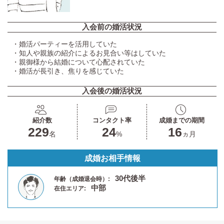
入会前の婚活状況
・婚活パーティーを活用していた
・知人や親族の紹介によるお見合い等はしていた
・親御様から結婚について心配されていた
・婚活が長引き、焦りを感じていた
入会後の婚活状況
紹介数
コンタクト率
成婚までの期間
229
24
16
名
%
ヵ月
成婚お相手情報
30代後半
年齢（成婚退会時）:
中部
在住エリア: