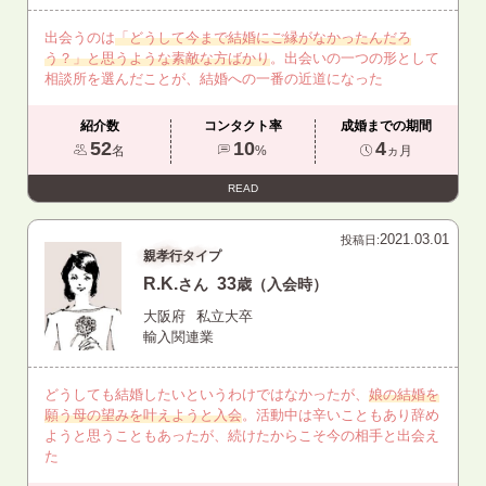
出会うのは
「どうして今まで結婚にご縁がなかったんだろ
う？」と思うような素敵な方ばかり
。出会いの一つの形として
相談所を選んだことが、結婚への一番の近道になった
紹介数
コンタクト率
成婚までの期間
52
10
4
名
%
ヵ月
READ
2021.03.01
投稿日:
親孝行タイプ
R.K.
33
さん
歳（入会時）
大阪府
私立大卒
輸入関連業
どうしても結婚したいというわけではなかったが、
娘の結婚を
願う母の望みを叶えようと入会
。活動中は辛いこともあり辞め
ようと思うこともあったが、続けたからこそ今の相手と出会え
た