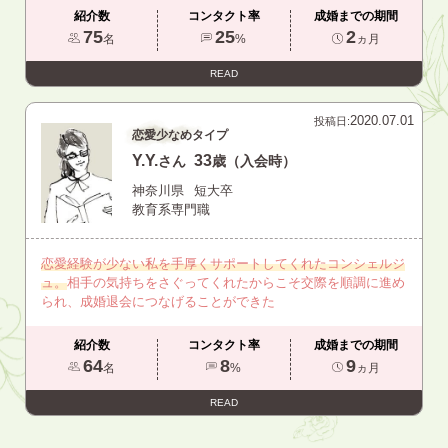
紹介数
コンタクト率
成婚までの期間
75
25
2
名
%
ヵ月
READ
2020.07.01
投稿日:
恋愛少なめタイプ
Y.Y.
33
さん
歳（入会時）
神奈川県
短大卒
教育系専門職
恋愛経験が少ない私を手厚くサポートしてくれたコンシェルジ
ュ。
相手の気持ちをさぐってくれたからこそ交際を順調に進め
られ、成婚退会につなげることができた
紹介数
コンタクト率
成婚までの期間
64
8
9
名
%
ヵ月
READ