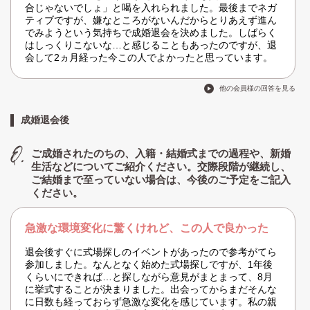
合じゃないでしょ」と喝を入れられました。最後までネガ
ティブですが、嫌なところがないんだからとりあえず進ん
でみようという気持ちで成婚退会を決めました。しばらく
はしっくりこないな…と感じることもあったのですが、退
会して2ヵ月経った今この人でよかったと思っています。
他の会員様の回答を見る
成婚退会後
ご成婚されたのちの、入籍・結婚式までの過程や、新婚
生活などについてご紹介ください。交際段階が継続し、
ご結婚まで至っていない場合は、今後のご予定をご記入
ください。
急激な環境変化に驚くけれど、この人で良かった
退会後すぐに式場探しのイベントがあったので参考がてら
参加しました。なんとなく始めた式場探しですが、1年後
くらいにできれば…と探しながら意見がまとまって、8月
に挙式することが決まりました。出会ってからまだそんな
に日数も経っておらず急激な変化を感じています。私の親