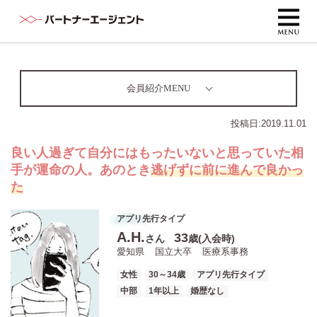
会員紹介MENU
投稿日:
2019.11.01
良い人過ぎて自分にはもったいないと思っていた相
手が運命の人。あのとき
逃げずに前に進んで良かっ
た
アプリ先行タイプ
A.H.
33
さん
歳(入会時)
愛知県
国立大卒
医療系事務
女性
30～34歳
アプリ先行タイプ
中部
1年以上
婚歴なし