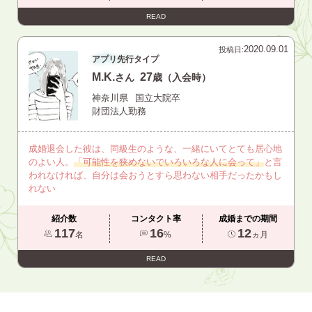
READ
2020.09.01
投稿日:
アプリ先行タイプ
M.K.
27
さん
歳（入会時）
神奈川県
国立大院卒
財団法人勤務
成婚退会した彼は、同級生のような、一緒にいてとても居心地
のよい人。
「可能性を狭めないでいろいろな人に会って」
と言
われなければ、自分は会おうとすら思わない相手だったかもし
れない
紹介数
コンタクト率
成婚までの期間
117
16
12
名
%
ヵ月
READ