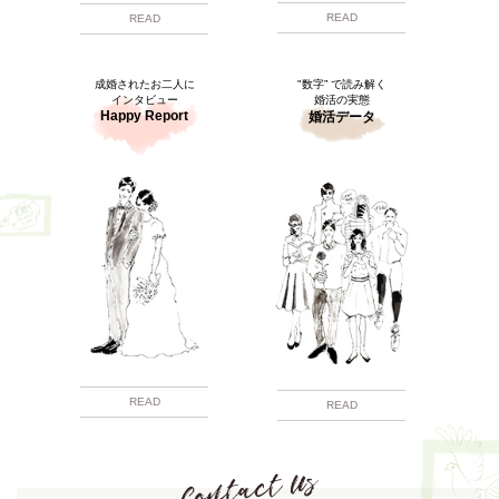
READ
READ
成婚されたお二人に
"数字” で読み解く
インタビュー
婚活の実態
Happy Report
婚活データ
READ
READ