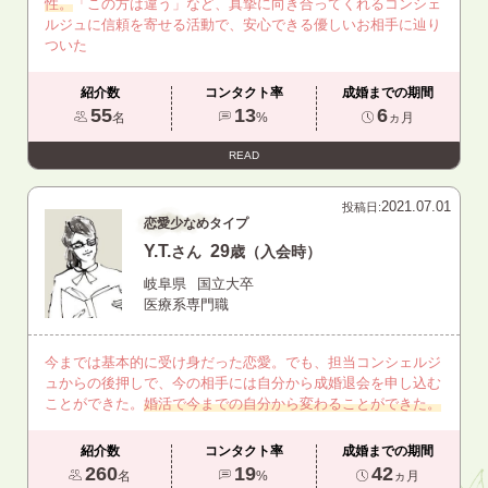
性。
「この方は違う」など、真摯に向き合ってくれるコンシェ
ルジュに信頼を寄せる活動で、安心できる優しいお相手に辿り
ついた
紹介数
コンタクト率
成婚までの期間
55
13
6
名
%
ヵ月
READ
2021.07.01
投稿日:
恋愛少なめタイプ
Y.T.
29
さん
歳（入会時）
岐阜県
国立大卒
医療系専門職
今までは基本的に受け身だった恋愛。でも、担当コンシェルジ
ュからの後押しで、今の相手には自分から成婚退会を申し込む
ことができた。
婚活で今までの自分から変わることができた。
紹介数
コンタクト率
成婚までの期間
260
19
42
名
%
ヵ月