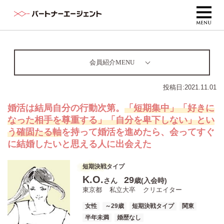
会員紹介MENU
投稿日:
2021.11.01
婚活は結局自分の行動次第。
「短期集中」「好きに
なった相手を尊重する」「自分を卑下しない」とい
う確固たる軸
を持って婚活を進めたら、会ってすぐ
に結婚したいと思える人に出会えた
短期決戦タイプ
K.O.
29
さん
歳(入会時)
東京都
私立大卒
クリエイター
女性
～29歳
短期決戦タイプ
関東
半年未満
婚歴なし