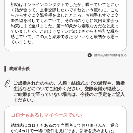
初めはオンラインコンタクトでしたが、喋っていてとにか
く話が合って、是非交際したいですねという流れに。こち
らからすぐに交際希望を出したところ、お相手もすぐに交
際希望を出してくれていて、その日のうちに次回直接会う
約束にまで至りました。第一印象から素敵な方だなと思っ
ていましたが、このようなテンポのよさからも特別な縁を
感じていて、この人と結婚できたらいいなと最初から思っ
ていました。
他の会員様の回答を見る
成婚退会後
ご成婚されたのちの、入籍・結婚式までの過程や、新婚
生活などについてご紹介ください。交際段階が継続し、
ご結婚まで至っていない場合は、今後のご予定をご記入
ください。
コロナもあるしマイペースでいい
結婚式はコロナもあるので当面考えておりませんが、退会
から4ヵ月で一緒に物件を見に行き、新居を決めました。