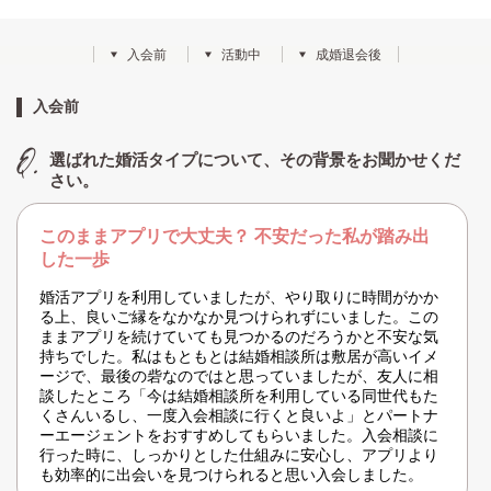
入会前
活動中
成婚退会後
入会前
選ばれた婚活タイプについて、その背景をお聞かせくだ
さい。
このままアプリで大丈夫？ 不安だった私が踏み出
した一歩
婚活アプリを利用していましたが、やり取りに時間がかか
る上、良いご縁をなかなか見つけられずにいました。この
ままアプリを続けていても見つかるのだろうかと不安な気
持ちでした。私はもともとは結婚相談所は敷居が高いイメ
ージで、最後の砦なのではと思っていましたが、友人に相
談したところ「今は結婚相談所を利用している同世代もた
くさんいるし、一度入会相談に行くと良いよ」とパートナ
ーエージェントをおすすめしてもらいました。入会相談に
行った時に、しっかりとした仕組みに安心し、アプリより
も効率的に出会いを見つけられると思い入会しました。