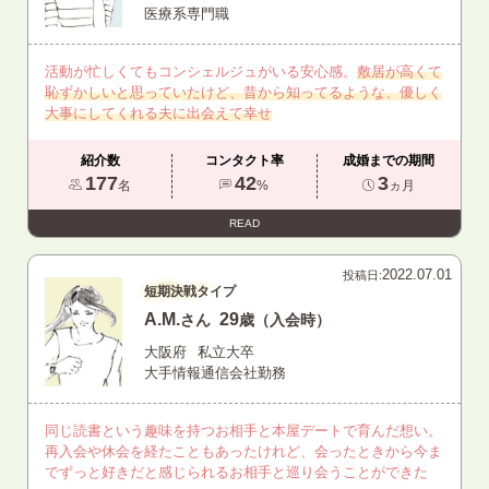
医療系専門職
活動が忙しくてもコンシェルジュがいる安心感。
敷居が高くて
恥ずかしいと思っていたけど、昔から知ってるような、優しく
大事にしてくれる夫に出会えて幸せ
紹介数
コンタクト率
成婚までの期間
177
42
3
名
%
ヵ月
READ
2022.07.01
投稿日:
短期決戦タイプ
A.M.
29
さん
歳（入会時）
大阪府
私立大卒
大手情報通信会社勤務
同じ読書という趣味を持つお相手と本屋デートで育んだ想い。
再入会や休会を経たこともあったけれど、会ったときから今ま
でずっと好きだと感じられるお相手と巡り会うことができた