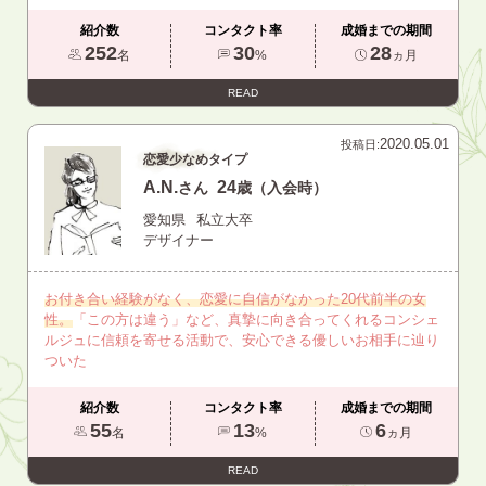
紹介数
コンタクト率
成婚までの期間
252
30
28
名
%
ヵ月
READ
2020.05.01
投稿日:
恋愛少なめタイプ
A.N.
24
さん
歳（入会時）
愛知県
私立大卒
デザイナー
お付き合い経験がなく、恋愛に自信がなかった20代前半の女
性。
「この方は違う」など、真摯に向き合ってくれるコンシェ
ルジュに信頼を寄せる活動で、安心できる優しいお相手に辿り
ついた
紹介数
コンタクト率
成婚までの期間
55
13
6
名
%
ヵ月
READ