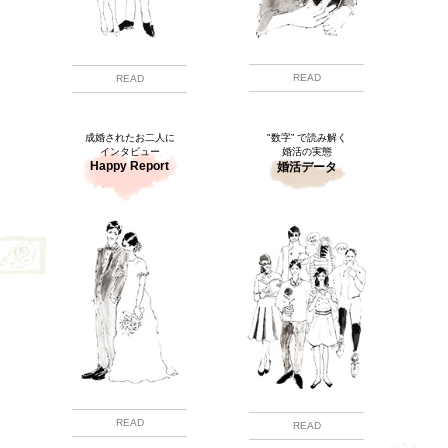
READ
READ
成婚されたお二人に
"数字” で読み解く
インタビュー
婚活の実態
Happy Report
婚活データ
READ
READ