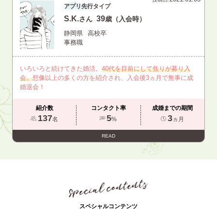
アプリ先行タイプ
S.K.
39
さん
歳（入会時）
静岡県
高校卒
事務職
いろいろと続けてきた婚活。
40代を目前にして焦りが募り入
会。
想像以上の多くの方を紹介され、入会後3ヵ月で無事に成
婚退会！
紹介数
コンタクト率
成婚までの期間
137
5
3
名
%
ヵ月
READ
スペシャルコンテンツ