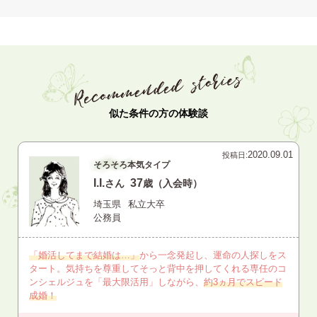
似た条件の方の体験談
2020.09.01
投稿日:
そろそろ本気タイプ
I.I.
37
さん
歳（入会時）
埼玉県
私立大卒
公務員
「婚活してまで結婚は…」
から一念発起し、運命の人探しをス
タート。気持ちを尊重してそっと背中を押してくれる専任のコ
ンシェルジュを「最大限活用」しながら、
約3ヵ月でスピード
成婚！