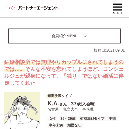
会員紹介MENU
投稿日:
2021.09.01
結婚相談所では無理やりカップルにされてしまうの
では…。
そんな不安を忘れてしまうほど、コンシェ
ルジュが親身になって、「独り」ではない婚活に伴
走してくれた
短期決戦タイプ
K.A.
37
さん
歳(入会時)
名古屋
私立大卒
事務職
女性
35～39歳
短期決戦タイプ
中部
半年未満
婚歴なし