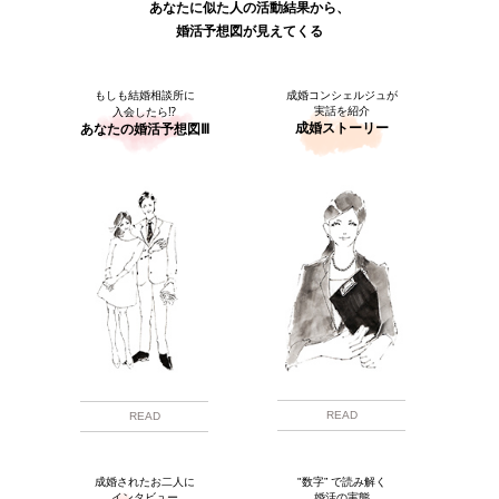
あなたに似た人の活動結果から、
婚活予想図が見えてくる
もしも結婚相談所に
成婚コンシェルジュが
実話を紹介
入会したら⁉
成婚ストーリー
あなたの婚活予想図Ⅲ
READ
READ
成婚されたお二人に
"数字” で読み解く
インタビュー
婚活の実態