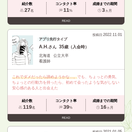
紹介数
コンタクト率
成婚までの期間
27
11
3
名
%
ヵ月
READ
2022.11.01
投稿日:
アプリ先行タイプ
A.H.
35
さん
歳（入会時）
北海道
公立大卒
看護師
これでダメだったら諦めようかな…。
でも、ちょっとの勇気、
ちょっとの行動力を持ったら、初めて会ったような気がしない
安心感のある人と出会えた
紹介数
コンタクト率
成婚までの期間
119
39
16
名
%
ヵ月
READ
2021.01.05
投稿日: