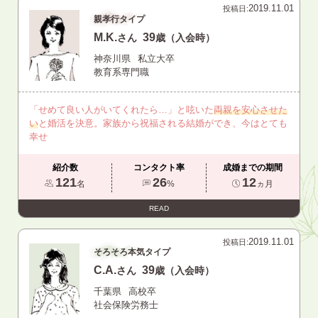
2019.11.01
投稿日:
親孝行タイプ
M.K.
39
さん
歳（入会時）
神奈川県
私立大卒
教育系専門職
「せめて良い人がいてくれたら…」と呟いた
両親を安心させた
い
と婚活を決意。家族から祝福される結婚ができ、今はとても
幸せ
紹介数
コンタクト率
成婚までの期間
121
26
12
名
%
ヵ月
READ
2019.11.01
投稿日:
そろそろ本気タイプ
C.A.
39
さん
歳（入会時）
千葉県
高校卒
社会保険労務士