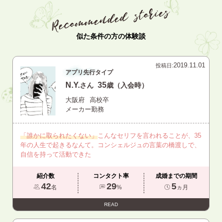
似た条件の方の体験談
2019.11.01
投稿日:
アプリ先行タイプ
N.Y.
35
さん
歳（入会時）
大阪府
高校卒
メーカー勤務
「誰かに取られたくない」
こんなセリフを言われることが、35
年の人生で起きるなんて。コンシェルジュの言葉の橋渡しで、
自信を持って活動できた
紹介数
コンタクト率
成婚までの期間
42
29
5
名
%
ヵ月
READ