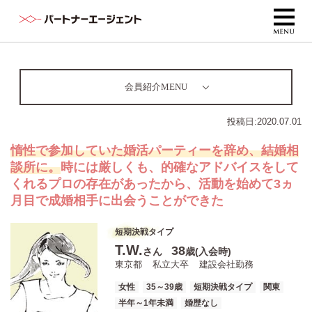
会員紹介MENU
投稿日:
2020.07.01
惰性で参加していた婚活パーティーを辞め、結婚相
談所に。
時には厳しくも、的確なアドバイスをして
くれるプロの存在があったから、活動を始めて3ヵ
月目で成婚相手に出会うことができた
短期決戦タイプ
T.W.
38
さん
歳(入会時)
東京都
私立大卒
建設会社勤務
女性
35～39歳
短期決戦タイプ
関東
半年～1年未満
婚歴なし