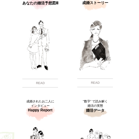
成婚ストーリー
あなたの婚活予想図Ⅲ
READ
READ
成婚されたお二人に
"数字” で読み解く
インタビュー
婚活の実態
Happy Report
婚活データ