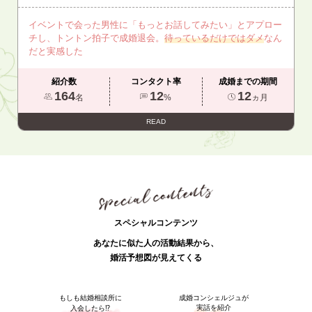
イベントで会った男性に「もっとお話してみたい」とアプロー
チし、トントン拍子で成婚退会。
待っているだけではダメ
なん
だと実感した
紹介数
コンタクト率
成婚までの期間
164
12
12
名
%
ヵ月
READ
スペシャルコンテンツ
あなたに似た人の活動結果から、
婚活予想図が見えてくる
もしも結婚相談所に
成婚コンシェルジュが
実話を紹介
入会したら⁉