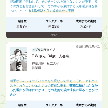
即決即断で行動して、そのチャンスを逃さないことが重要。多
くの方とお付き合いして、その中から成婚する人を選ぶ目を養
ったことで、
短期決戦2ヵ月で成婚退会を実現
紹介数
コンタクト率
成婚までの期間
87
23
2
名
%
ヵ月
READ
2023.05.01
投稿日:
アプリ先行タイプ
T.W.
34
さん
歳（入会時）
神奈川県
私立大卒
営業職
相手からのフィードバックを忖度なしで伝えてくれ、アドバイ
スをくれたコンシェルジュの存在は重要。
交際に結びつかなか
った理由が的確にわかり、その改善で成婚退会に至ることがで
きた
紹介数
コンタクト率
成婚までの期間