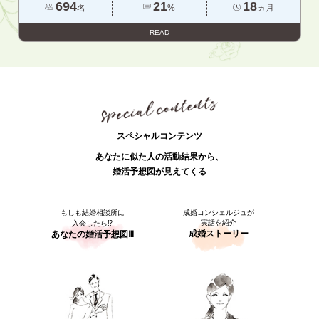
694
21
18
名
%
ヵ月
READ
スペシャルコンテンツ
あなたに似た人の活動結果から、
婚活予想図が見えてくる
もしも結婚相談所に
成婚コンシェルジュが
実話を紹介
入会したら⁉
成婚ストーリー
あなたの婚活予想図Ⅲ