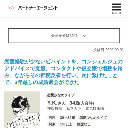
会員紹介MENU
投稿日:
2020.09.01
恋愛経験が少ないビハインドを、コンシェルジュの
アドバイスで克服。コンタクトや仮交際で場数を踏
み、ながらその都度反省を行い、次に繋げたこと
で、
3年越しの成婚退会ができた
恋愛少なめタイプ
Y.K.
34
さん
歳(入会時)
神奈川県
私立大卒
電気技術職
男性
30～34歳
恋愛少なめタイプ
関東
1年以上
婚歴なし