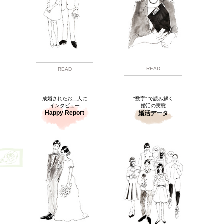
READ
READ
成婚されたお二人に
"数字” で読み解く
インタビュー
婚活の実態
Happy Report
婚活データ