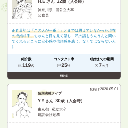
H.E.
32
さん
歳（入会時）
神奈川県
国公立大卒
公務員
正直最初は「この人が一番！」とまでは思えていなかった現在
の成婚相手。
ちゃんと目を見て話し、私の話もうんうんと聞い
てくれるところに安心感や信頼感を感じ、なくてはならない人
に
紹介数
コンタクト率
成婚までの期間
119
25
7
名
%
ヵ月
READ
2020.05.01
投稿日:
短期決戦タイプ
Y.Y.
30
さん
歳（入会時）
東京都
私立大卒
建設会社勤務