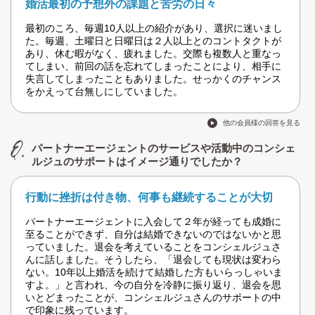
婚活最初の予想外の課題と苦労の日々
最初のころ、毎週10人以上の紹介があり、選択に迷いまし
た。毎週、土曜日と日曜日は２人以上とのコントタクトが
あり、休む暇がなく、疲れました。交際も複数人と重なっ
てしまい、前回の話を忘れてしまったことにより、相手に
失言してしまったこともありました。せっかくのチャンス
をかえって台無しにしていました。
他の会員様の回答を見る
パートナーエージェントのサービスや活動中のコンシェ
ルジュのサポートはイメージ通りでしたか？
行動に挫折は付き物、何事も継続することが大切
パートナーエージェントに入会して２年が経っても成婚に
至ることができず、自分は結婚できないのではないかと思
っていました。退会を考えていることをコンシェルジュさ
んに話しました。そうしたら、「退会しても現状は変わら
ない。10年以上婚活を続けて結婚した方もいらっしゃいま
すよ。」と言われ、今の自分を冷静に振り返り、退会を思
いとどまったことが、コンシェルジュさんのサポートの中
で印象に残っています。