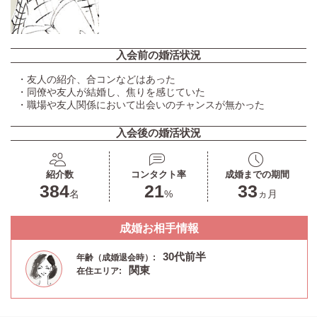
入会前の婚活状況
・友人の紹介、合コンなどはあった
・同僚や友人が結婚し、焦りを感じていた
・職場や友人関係において出会いのチャンスが無かった
入会後の婚活状況
紹介数
コンタクト率
成婚までの期間
384
21
33
名
%
ヵ月
成婚お相手情報
30代前半
年齢（成婚退会時）:
関東
在住エリア: