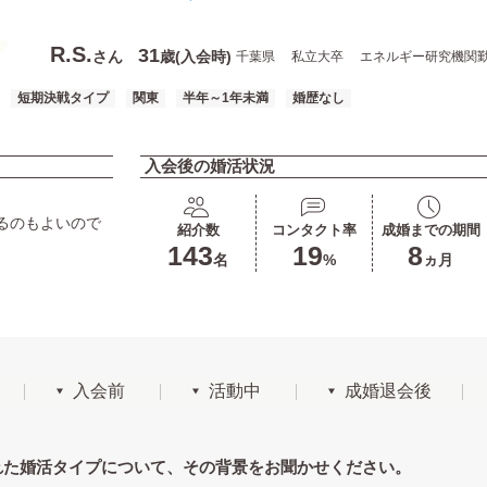
R.S.
31
さん
歳(入会時)
千葉県
私立大卒
エネルギー研究機関
短期決戦タイプ
関東
半年～1年未満
婚歴なし
入会後の婚活状況
るのもよいので
紹介数
コンタクト率
成婚までの期間
143
19
8
名
%
ヵ月
入会前
活動中
成婚退会後
れた婚活タイプについて、その背景をお聞かせください。