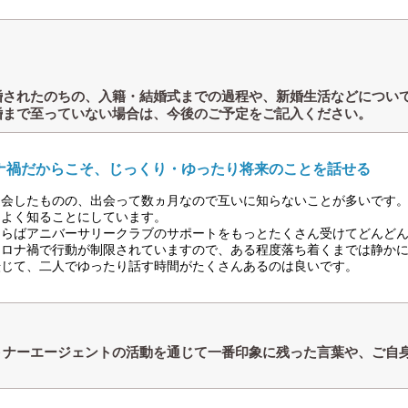
婚されたのちの、入籍・結婚式までの過程や、新婚生活などについ
婚まで至っていない場合は、今後のご予定をご記入ください。
ナ禍だからこそ、じっくり・ゆったり将来のことを話せる
退会したものの、出会って数ヵ月なので互いに知らないことが多いです
とよく知ることにしています。
ならばアニバーサリークラブのサポートをもっとたくさん受けてどんど
コロナ禍で行動が制限されていますので、ある程度落ち着くまでは静か
転じて、二人でゆったり話す時間がたくさんあるのは良いです。
トナーエージェントの活動を通じて一番印象に残った言葉や、ご自
？