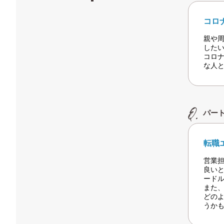
コロ
親や
した
コロ
な人
パー
転職
営業
良い
ード
また
どの
うか