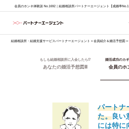
会員のホンネ体験談 No.1692｜結婚相談所パートナーエージェント【成婚率No.
結婚相談所・結婚支援サービスパートナーエージェント
>
会員紹介＆婚活予想図
>
もしも結婚相談所に入会したら⁉
婚活成功のカ
あなたの婚活予想図Ⅲ
会員のホ
パートナ
た。
良い
には特に