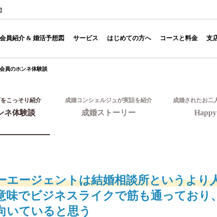
1】
会員紹介 & 婚活予想図
サービス
はじめての方へ
コースと料金
支
会員のホンネ体験談
ギをこっそり紹介
成婚コンシェルジュが実話を紹介
成婚されたお二
ンネ体験談
成婚ストーリー
Happy 
ーエージェントは結婚相談所というより
意味でビジネスライクで筋も通っており
向いていると思う