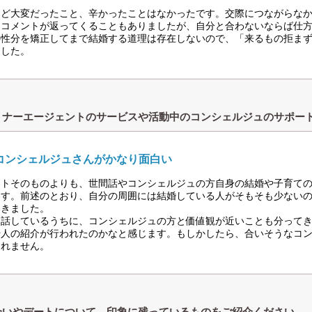
ほど大変だったこと、辛かったことはなかったです。交際につながらな
なコメントが返ってくることもありましたが、自分と合わないならば仕
の性分を矯正してまで結婚する道理は存在しないので、「来るもの拒ま
ました。
トナーエージェントのサービスや活動中のコンシェルジュのサポー
コンシェルジュさんがかなり面白い
ートそのものよりも、世間話やコンシェルジュの方自身の結婚や子育て
ます。前述のとおり、自分の周囲には結婚している人がそもそも少ない
湧きました。
、話しているうちに、コンシェルジュの方と価値観が近いことも分って
や人の紹介が行われたのかなと感じます。もしかしたら、合いそうなコ
しれません。
合いやデートについて、印象に残っているものをご紹介ください。