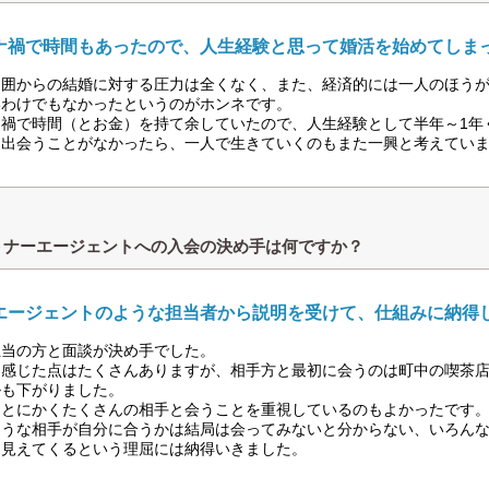
ナ禍で時間もあったので、人生経験と思って婚活を始めてしま
周囲からの結婚に対する圧力は全くなく、また、経済的には一人のほう
いわけでもなかったというのがホンネです。
ナ禍で時間（とお金）を持て余していたので、人生経験として半年～1年
と出会うことがなかったら、一人で生きていくのもまた一興と考えてい
トナーエージェントへの入会の決め手は何ですか？
エージェントのような担当者から説明を受けて、仕組みに納得
担当の方と面談が決め手でした。
と感じた点はたくさんありますが、相手方と最初に会うのは町中の喫茶
ルも下がりました。
、とにかくたくさんの相手と会うことを重視しているのもよかったです
ような相手が自分に合うかは結局は会ってみないと分からない、いろん
も見えてくるという理屈には納得いきました。