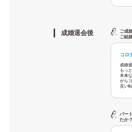
ご成
成婚退会後
ご結
コロ
成婚
もっ
本来
がら
災い
パー
たか