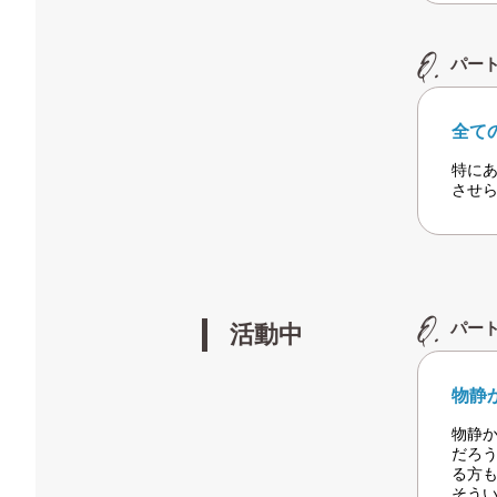
パー
全て
特に
させ
パー
活動中
物静
物静
だろ
る方
そう