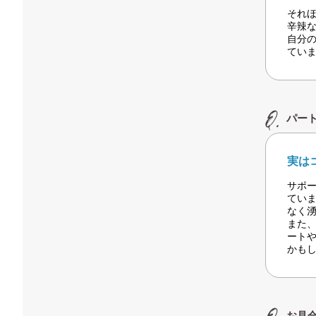
それ
辛辣
自分
てい
パー
実は
サポ
てい
なく
また
ート
かも
お見