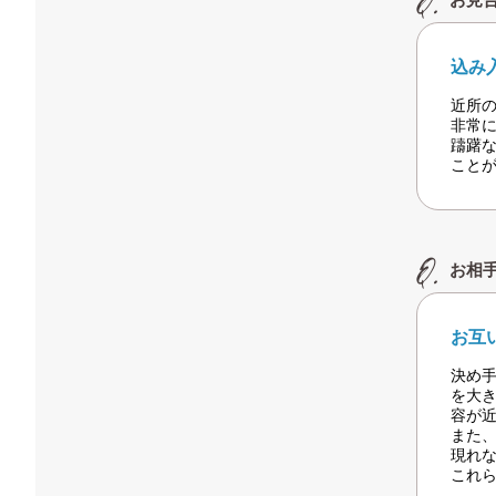
込み
近所
非常
躊躇
こと
お相
お互
決め
を大
容が
また
現れ
これ