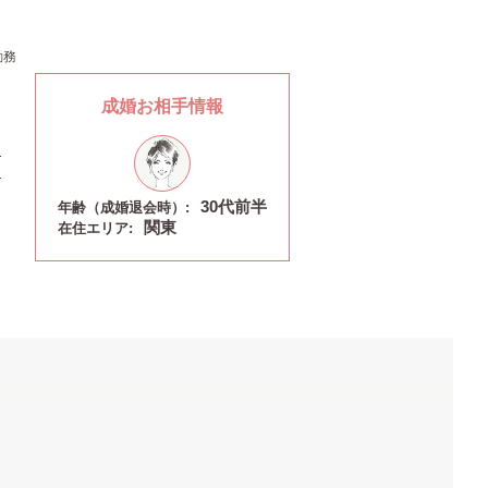
勤務
成婚お相手情報
30代前半
年齢（成婚退会時）:
関東
在住エリア: