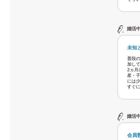
婚活
未知
普段
加し
2ヵ
産・
には
すぐ
婚活
会員