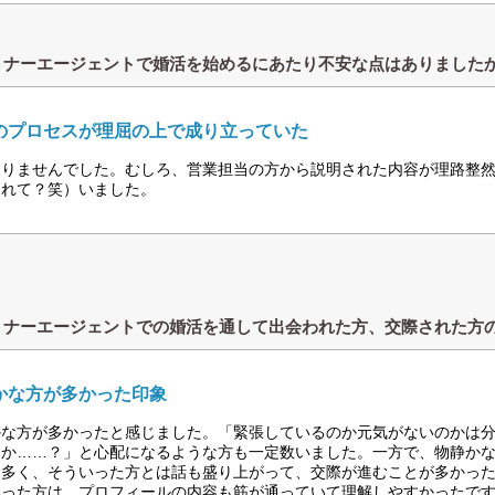
トナーエージェントで婚活を始めるにあたり不安な点はありました
のプロセスが理屈の上で成り立っていた
ありませんでした。むしろ、営業担当の方から説明された内容が理路整
られて？笑）いました。
トナーエージェントでの婚活を通して出会われた方、交際された方
かな方が多かった印象
かな方が多かったと感じました。「緊張しているのか元気がないのかは
うか……？」と心配になるような方も一定数いました。一方で、物静か
も多く、そういった方とは話も盛り上がって、交際が進むことが多かっ
いった方は、プロフィールの内容も筋が通っていて理解しやすかったで