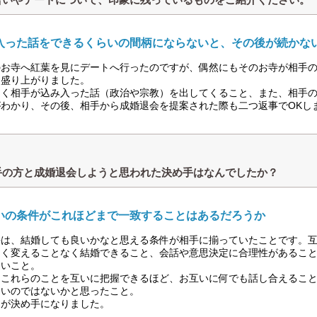
入った話をできるくらいの間柄にならないと、その後が続かな
のお寺へ紅葉を見にデートへ行ったのですが、偶然にもそのお寺が相手
に盛り上がりました。
なく相手が込み入った話（政治や宗教）を出してくること、また、相手
がわかり、その後、相手から成婚退会を提案された際も二つ返事でOKし
手の方と成婚退会しようと思われた決め手はなんでしたか？
いの条件がこれほどまで一致することはあるだろうか
手は、結婚しても良いかなと思える条件が相手に揃っていたことです。
きく変えることなく結婚できること、会話や意思決定に合理性があるこ
近いこと。
、これらのことを互いに把握できるほど、お互いに何でも話し合えるこ
ないのではないかと思ったこと。
らが決め手になりました。