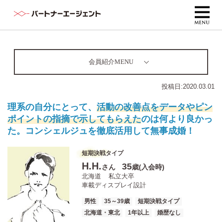
会員紹介MENU
投稿日:
2020.03.01
理系の自分にとって、
活動の改善点をデータやピン
ポイントの指摘で示してもらえた
のは何より良かっ
た。コンシェルジュを徹底活用して無事成婚！
短期決戦タイプ
H.H.
35
さん
歳(入会時)
北海道
私立大卒
車載ディスプレイ設計
男性
35～39歳
短期決戦タイプ
北海道・東北
1年以上
婚歴なし