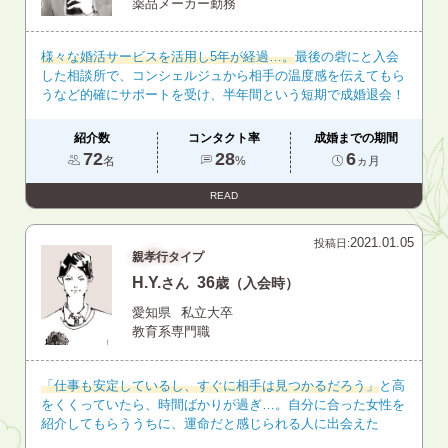
薬品メーカー勤務
様々な婚活サービスを活用し5年が経過…。
最後の砦にと入会
した相談所で、コンシェルジュから相手の温度感を伝えてもら
うなど的確にサポートを受け、半年間という短期で成婚退会！
紹介数
コンタクト率
成婚までの期間
72
28
6
名
%
ヵ月
READ
2021.01.05
投稿日:
親孝行タイプ
H.Y.
36
さん
歳（入会時）
愛知県
私立大卒
教育系専門職
「仕事も安定しているし、すぐに相手は見つかるだろう」
と高
をくくっていたら、時間ばかりが過ぎ…。自分に合った女性を
紹介してもらううちに、運命だと感じられる人に出会えた