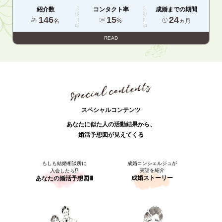
紹介数
コンタクト率
成婚までの期間
146
15
24
名
%
ヵ月
READ
スペシャルコンテンツ
あなたに似た人の活動結果から、
婚活予想図が見えてくる
もしも結婚相談所に
成婚コンシェルジュが
実話を紹介
入会したら⁉
成婚ストーリー
あなたの婚活予想図Ⅲ