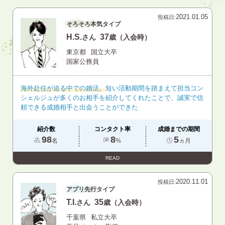
2021.01.05
投稿日:
そろそろ本気タイプ
H.S.
37
さん
歳（入会時）
東京都
国立大卒
国家公務員
海外赴任が迫る中での婚活。
短い活動期間を踏まえて担当コン
シェルジュが多くのお相手を紹介してくれたことで、誠実で信
頼できる成婚相手と出会うことができた
紹介数
コンタクト率
成婚までの期間
98
8
5
名
%
ヵ月
READ
2020.11.01
投稿日:
アプリ先行タイプ
T.I.
35
さん
歳（入会時）
千葉県
私立大卒