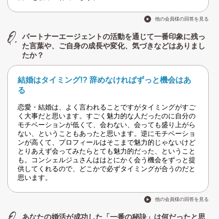
他の会員様の回答を見る
パートナーエージェントの活動を通じて一番印象に残っ
た言葉や、ご自身の成長や変化、気づきなどはありまし
たか？
結婚はタイミング!? 辞めなければずっと機会はあ
る
恋愛・結婚は、よく言われることですがタイミングがすご
く大事だと思います。すごく魅力的な人だったのに自分の
モチベーションが低くて、会わない、会っても盛り上がら
ない、ということもあったと思います。逆にモチベーショ
ンが高くて、プロフィールはそこまで魅力的じゃないけど
とりあえず会ってみたらとても魅力的だった、ということ
も。コンシェルジュさんははとにかく会う機会をずっと提
供してくれるので、どこかで必ずタイミングが合うのだと
思います。
他の会員様の回答を見る
あなたの婚活が成功した「一番の秘訣」は何だったと思