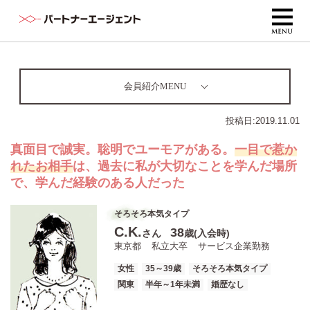
会員紹介MENU
投稿日:
2019.11.01
真面目で誠実。聡明でユーモアがある。
一目で惹か
れたお相手
は、過去に私が大切なことを学んだ場所
で、学んだ経験のある人だった
そろそろ本気タイプ
C.K.
38
さん
歳(入会時)
東京都
私立大卒
サービス企業勤務
女性
35～39歳
そろそろ本気タイプ
関東
半年～1年未満
婚歴なし