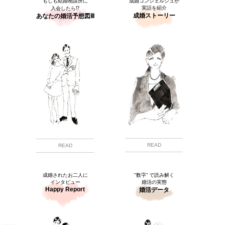
もしも結婚相談所に
成婚コンシェルジュが
実話を紹介
入会したら⁉
成婚ストーリー
あなたの婚活予想図Ⅲ
READ
READ
成婚されたお二人に
"数字” で読み解く
インタビュー
婚活の実態
Happy Report
婚活データ