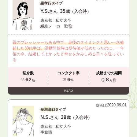
親孝行タイプ
Y.S.
35
さん
歳（入会時）
東京都
私立大卒
繊維メーカー勤務
親のプレッシャーもある中で、最後のタイミングと思い一念発
起した30代半ば。
活動開始時は期待値が低めだったのに、一年
後の今、結婚してよかったと幸せをかみしめる日々を送ってい
る
紹介数
コンタクト率
成婚までの期間
62
6
8
名
%
ヵ月
READ
2020.09.01
投稿日:
短期決戦タイプ
N.S.
39
さん
歳（入会時）
東京都
私立大卒
事務職