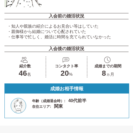
入会前の婚活状況
・知人や親族の紹介によるお見合い等はしていた
・親御様から結婚について心配されていた
・仕事等で忙しく、婚活に時間を充てられていなかった
入会後の婚活状況
紹介数
コンタクト率
成婚までの期間
46
20
8
名
%
ヵ月
成婚お相手情報
40代前半
年齢（成婚退会時）:
関東
在住エリア: