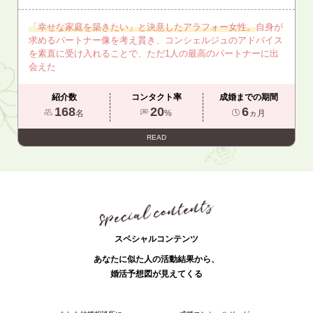
「幸せな家庭を築きたい」と決意したアラフォー女性。
自身が
求めるパートナー像を考え貫き、コンシェルジュのアドバイス
を素直に受け入れることで、ただ1人の最高のパートナーに出
会えた
紹介数
コンタクト率
成婚までの期間
168
20
6
名
%
ヵ月
READ
スペシャルコンテンツ
あなたに似た人の活動結果から、
婚活予想図が見えてくる