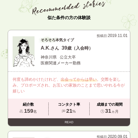
似た条件の方の体験談
2019.11.01
投稿日:
そろそろ本気タイプ
A.K.
39
さん
歳（入会時）
神奈川県
公立大卒
医療関連メーカー勤務
何度も諦めかけたけれど、
出会ってからは早い
。交際を楽し
み、プロポーズされ、お互いの家族のことまで思いやれる今が
嬉しい
紹介数
コンタクト率
成婚までの期間
159
21
31
名
%
ヵ月
READ
2020.09.01
投稿日: