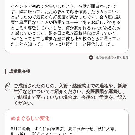
イベントで初めてお会いしたとき、お話が面白かったで
す。隣に座っていたため改めて顔を確認したらカッコいい
と思ったので最初から好感度が高かったです。会う度に誠
実で真面目なところや聡明でユーモアあるお話しができる
ところを尊敬していました。何か惹かれるものがあるなぁ
と感じていました。退会日に私が高校時代に通っていた、
私にとってとても重要な塾に彼も小学校のときに通ってい
たことを知って、「やっぱり彼だ！」と確信しました。
他の会員様の回答を見る
成婚退会後
ご成婚されたのちの、入籍・結婚式までの過程や、新婚
生活などについてご紹介ください。交際段階が継続し、
ご結婚まで至っていない場合は、今後のご予定をご記入
ください。
めまぐるしい変化
6月に退会。すぐに両家挨拶。夏に顔合わせ。秋に入籍、
引っ越し、挙式とスムーズでした。