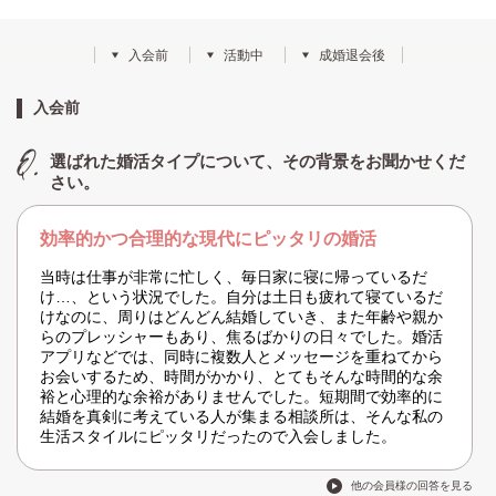
入会前
活動中
成婚退会後
入会前
選ばれた婚活タイプについて、その背景をお聞かせくだ
さい。
効率的かつ合理的な現代にピッタリの婚活
当時は仕事が非常に忙しく、毎日家に寝に帰っているだ
け…、という状況でした。自分は土日も疲れて寝ているだ
けなのに、周りはどんどん結婚していき、また年齢や親か
らのプレッシャーもあり、焦るばかりの日々でした。婚活
アプリなどでは、同時に複数人とメッセージを重ねてから
お会いするため、時間がかかり、とてもそんな時間的な余
裕と心理的な余裕がありませんでした。短期間で効率的に
結婚を真剣に考えている人が集まる相談所は、そんな私の
生活スタイルにピッタリだったので入会しました。
他の会員様の回答を見る