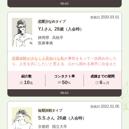
READ
2020.03.01
投稿日:
恋愛少なめタイプ
Y.I.
28
さん
歳（入会時）
静岡県
高校卒
医療事務
恋愛経験が少なく人見知りな私
が勇気をもって一歩踏み出した
ら、人生を共にしたいと思える、心から頼れる相手に出会えた
紹介数
コンタクト率
成婚までの期間
10
50
6
名
%
ヵ月
READ
2022.01.05
投稿日:
短期決戦タイプ
S.S.
26
さん
歳（入会時）
京都府
国立大卒