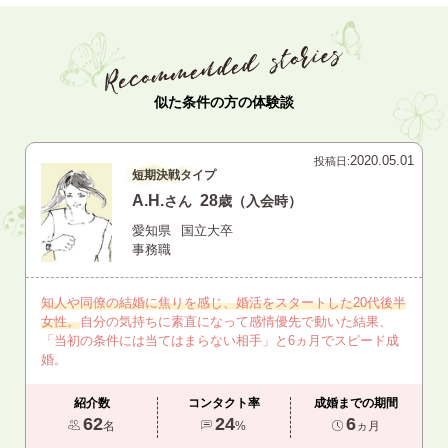
似た条件の方の体験談
2020.05.01
投稿日:
短期決戦タイプ
A.H.
28
さん
歳（入会時）
愛知県
国立大卒
事務職
知人や同僚の結婚に焦りを感じ、婚活をスタートした20代後半
女性。
自分の気持ちに素直になって感情優先で動いた結果、
「当初の条件には当てはまらない相手」と6ヵ月でスピード成
婚。
紹介数
コンタクト率
成婚までの期間
62
24
6
名
%
ヵ月