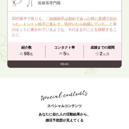
医療系専門職
20代後半で焦りも。
「結婚相手は初めて会った時に直感で分か
った。トントン拍子に進んで、気付いたら結婚していた」
と巷
のネットに書かれているような、そのままのことを経験するこ
とに
紹介数
コンタクト率
成婚までの期間
98
5
2
名
%
ヵ月
READ
スペシャルコンテンツ
あなたに似た人の活動結果から、
婚活予想図が見えてくる