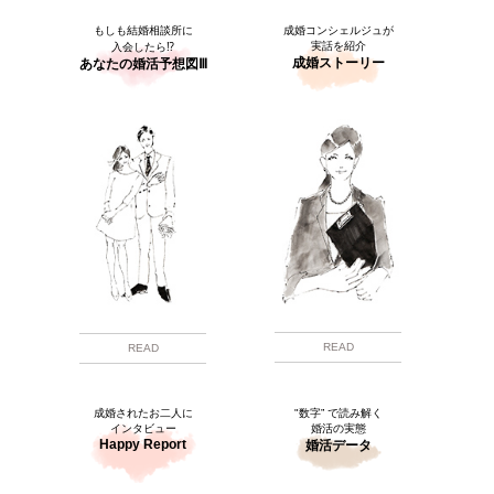
もしも結婚相談所に
成婚コンシェルジュが
実話を紹介
入会したら⁉
成婚ストーリー
あなたの婚活予想図Ⅲ
READ
READ
成婚されたお二人に
"数字” で読み解く
インタビュー
婚活の実態
Happy Report
婚活データ