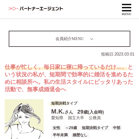
会員紹介MENU
投稿日:
2023.03.01
仕事が忙しく、毎日家に寝に帰っているだけ…、
と
いう状況の私が、短期間で効率的に婚活を進めるた
めに相談所へ。私の生活スタイルにピッタリあった
活動で、無事成婚退会へ
短期決戦タイプ
M.K.
29
さん
歳(入会時)
愛知県
国立大卒
公務員
女性
～29歳
短期決戦タイプ
中部
半年未満
婚歴なし