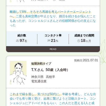
離婚して8年、そろそろ再婚を考えパートナーエージェント
へ。
二度も真剣交際が中止となり、婚活を続けるか悩んだこと
もあったが、コンシェルジュさんとの信頼関係が心の支えにな
った
紹介数
コンタクト率
成婚までの期間
97
21
18
名
%
ヵ月
READ
2021.07.01
投稿日:
短期決戦タイプ
T.Y.
50
さん
歳（入会時）
神奈川県
高校卒
電気通信業
これまで縁を逃し、気づけば50代に。
年齢を考慮し、どんな出
会いでも有り難く受け、結果に繋げようと活動スタート。コン
シェルジュにアドバイスをもらい、この人だと思える1人と成