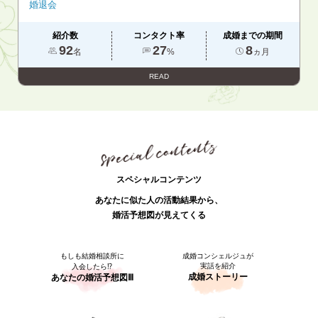
婚退会
紹介数
コンタクト率
成婚までの期間
92
27
8
名
%
ヵ月
READ
スペシャルコンテンツ
あなたに似た人の活動結果から、
婚活予想図が見えてくる
もしも結婚相談所に
成婚コンシェルジュが
実話を紹介
入会したら⁉
成婚ストーリー
あなたの婚活予想図Ⅲ