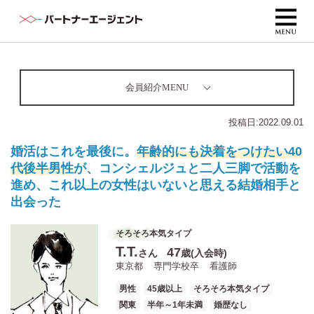
会員紹介MENU
投稿日:
2022.09.01
婚活はこれを最後に。
年齢的にも決着をつけたい40
代後半男性
が、コンシェルジュと二人三脚で活動を
進め、これ以上の女性はいないと思える結婚相手と
出会った
そろそろ本気タイプ
T.T.
47
さん
歳(入会時)
東京都
専門学校卒
看護師
男性
45歳以上
そろそろ本気タイプ
関東
半年～1年未満
婚歴なし