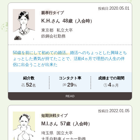
2020.05.01
投稿日:
親孝行タイプ
K.H.
48
さん
歳（入会時）
東京都
私立大卒
鉄鋼会社勤務
50歳を前にして初めての婚活。
婚活へのちょっとした興味とち
ょっとした勇気が持てたことで、活動4ヵ月で理想の人生の伴
侶に出会うことが出来た
紹介数
コンタクト率
成婚までの期間
52
29
4
名
%
ヵ月
READ
2022.01.05
投稿日:
短期決戦タイプ
M.I.
57
さん
歳（入会時）
埼玉県
国立大卒
大手自動車メーカー勤務