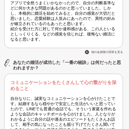
アプリで全然うまくいかなかったので、自分の判断基準な
どに何か大きな問題があるのかと思っていました。しか
し、本格的に婚活を始めてみると、自分の感覚が大切だと
思いました。恋愛経験は人並みにあったので、異性の好み
が確立されているのもあったと思います。
紹介を受けた方に対して何か違和感がある、この人といる
としっくりくる、などの感覚を信じれば、後悔ない婚活に
なると思います。
他の会員様の回答を見る
あなたの婚活が成功した「一番の秘訣」は何だったと思
われますか？
コミュニケーションをたくさんして心の繋がりを深
めること
自分なりに、誠実なコミュニケーションを心がけたことで
す。結婚するなら穏やかで安定した生活がいいと思ってい
たので、LINEでも普通の会話でも、そういう家庭を作れる
ような会話のキャッチボールを心がけました。人となりが
わかるように自分の話や過去のエピソードもたくさんお話
して、相手の気になったことも掘り下げてたくさん聞いて