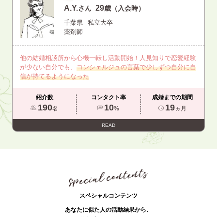
A.Y.
29
さん
歳（入会時）
千葉県
私立大卒
薬剤師
他の結婚相談所から心機一転し活動開始！人見知りで恋愛経験
が少ない自分でも、
コンシェルジュの言葉で少しずつ自分に自
信が持てるようになった
紹介数
コンタクト率
成婚までの期間
190
10
19
名
%
ヵ月
READ
スペシャルコンテンツ
あなたに似た人の活動結果から、