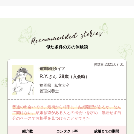
似た条件の方の体験談
2021.07.01
投稿日:
短期決戦タイプ
R.Y.
28
さん
歳（入会時）
福岡県
私立大卒
管理栄養士
普通の出会いでは、最初から相手に「結婚願望があるか」なん
て聞けない。
結婚願望がある人との出会いを求め、無理せず自
分のペースでお相手を見つけることができた
紹介数
コンタクト率
成婚までの期間