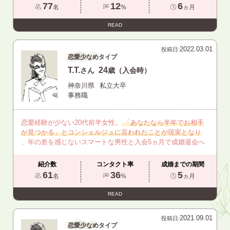
77
12
6
名
%
ヵ月
READ
2022.03.01
投稿日:
恋愛少なめタイプ
T.T.
24
さん
歳（入会時）
神奈川県
私立大卒
事務職
恋愛経験が少ない20代前半女性。
「あなたなら半年でお相手
が見つかる」とコンシェルジュに言われたことが現実となり
、年の差を感じないスマートな男性と入会5ヵ月で成婚退会へ
紹介数
コンタクト率
成婚までの期間
61
36
5
名
%
ヵ月
READ
2021.09.01
投稿日:
恋愛少なめタイプ