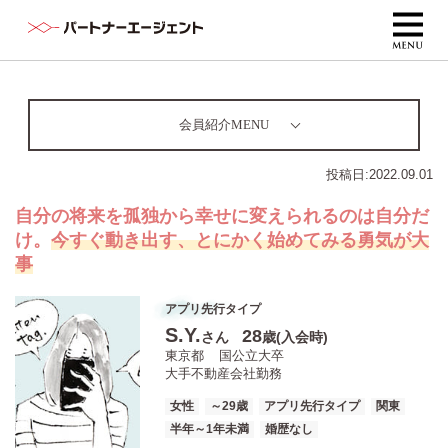
会員紹介MENU
投稿日:
2022.09.01
自分の将来を孤独から幸せに変えられるのは自分だ
け。
今すぐ動き出す、とにかく始めてみる勇気が大
事
アプリ先行タイプ
S.Y.
28
さん
歳(入会時)
東京都
国公立大卒
大手不動産会社勤務
女性
～29歳
アプリ先行タイプ
関東
半年～1年未満
婚歴なし