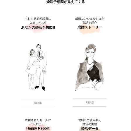
婚活予想図が見えてくる
もしも結婚相談所に
成婚コンシェルジュが
実話を紹介
入会したら⁉
成婚ストーリー
あなたの婚活予想図Ⅲ
READ
READ
成婚されたお二人に
"数字” で読み解く
インタビュー
婚活の実態
Happy Report
婚活データ