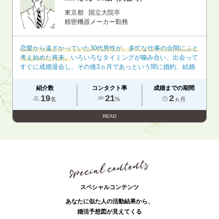
東京都
国立大院卒
精密機器メーカー勤務
恋愛から遠ざかっていた30代男性が、多忙な仕事の合間にふと
考え始めた将来。
いろいろなタイミングが噛み合い、出会って
すぐに成婚退会し、その後3ヵ月であっという間に婚約、結婚
紹介数
コンタクト率
成婚までの期間
19
21
2
名
%
ヵ月
READ
スペシャルコンテンツ
あなたに似た人の活動結果から、
婚活予想図が見えてくる