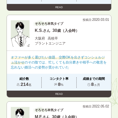
READ
2020.03.01
投稿日:
そろそろ本気タイプ
K.S.
30
さん
歳（入会時）
大阪府
高校卒
プラントエンジニア
オファーが多く選びたい放題、交際OKを出さずコンシェルジ
ュ泣かせ
のその陰では、忙しくても自分磨きや相手への敬意を
忘れない婚活への姿勢が貫かれていた
紹介数
コンタクト率
成婚までの期間
214
8
8
名
%
ヵ月
READ
2022.05.02
投稿日:
そろそろ本気タイプ
M.F.
30
さん
歳（入会時）