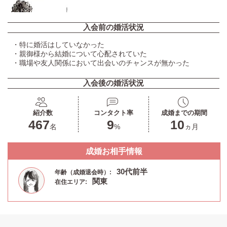
入会前の婚活状況
・特に婚活はしていなかった
・親御様から結婚について心配されていた
・職場や友人関係において出会いのチャンスが無かった
入会後の婚活状況
紹介数
コンタクト率
成婚までの期間
467
9
10
名
%
ヵ月
成婚お相手情報
30代前半
年齢（成婚退会時）:
関東
在住エリア: