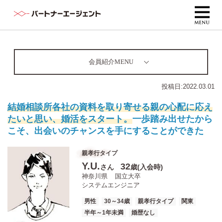
会員紹介MENU
投稿日:
2022.03.01
結婚相談所各社の資料を取り寄せる親の心配に応え
たいと思い、婚活をスタート。
一歩踏み出せたから
こそ、出会いのチャンスを手にすることができた
親孝行タイプ
Y.U.
32
さん
歳(入会時)
神奈川県
国立大卒
システムエンジニア
男性
30～34歳
親孝行タイプ
関東
半年～1年未満
婚歴なし