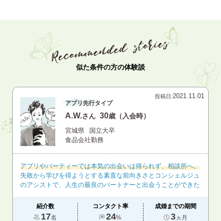
似た条件の方の体験談
2021.11.01
投稿日:
アプリ先行タイプ
A.W.
30
さん
歳（入会時）
宮城県
国立大卒
食品会社勤務
アプリやパーティーでは本気の出会いは得られず、相談所へ。
失敗から学びを得ようとする素直な前向きさとコンシェルジュ
のアシストで、人生の最良のパートナーと出会うことができた
紹介数
コンタクト率
成婚までの期間
17
24
3
名
%
ヵ月