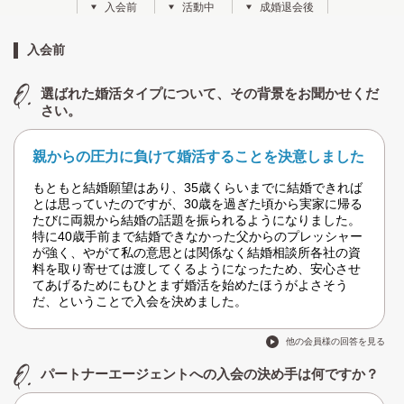
入会前
活動中
成婚退会後
入会前
選ばれた婚活タイプについて、その背景をお聞かせくだ
さい。
親からの圧力に負けて婚活することを決意しました
もともと結婚願望はあり、35歳くらいまでに結婚できれば
とは思っていたのですが、30歳を過ぎた頃から実家に帰る
たびに両親から結婚の話題を振られるようになりました。
特に40歳手前まで結婚できなかった父からのプレッシャー
が強く、やがて私の意思とは関係なく結婚相談所各社の資
料を取り寄せては渡してくるようになったため、安心させ
てあげるためにもひとまず婚活を始めたほうがよさそう
だ、ということで入会を決めました。
他の会員様の回答を見る
パートナーエージェントへの入会の決め手は何ですか？