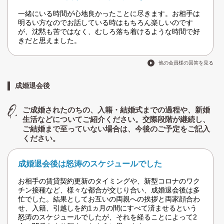
一緒にいる時間が心地良かったことに尽きます。お相手は
明るい方なのでお話している時はもちろん楽しいのです
が、沈黙も苦ではなく、むしろ落ち着けるような時間で好
きだと思えました。
他の会員様の回答を見る
成婚退会後
ご成婚されたのちの、入籍・結婚式までの過程や、新婚
生活などについてご紹介ください。交際段階が継続し、
ご結婚まで至っていない場合は、今後のご予定をご記入
ください。
成婚退会後は怒涛のスケジュールでした
お相手の賃貸契約更新のタイミングや、新型コロナのワク
チン接種など、様々な都合が交じり合い、成婚退会後は多
忙でした。結果としてお互いの両親への挨拶と両家顔合わ
せ、入籍、引越しを約1ヵ月の間にすべて済ませるという
怒涛のスケジュールでしたが、それを経ることによって2