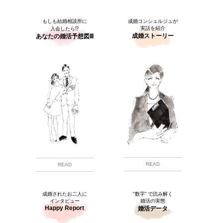
もしも結婚相談所に
成婚コンシェルジュが
実話を紹介
入会したら⁉
成婚ストーリー
あなたの婚活予想図Ⅲ
READ
READ
成婚されたお二人に
"数字” で読み解く
インタビュー
婚活の実態
Happy Report
婚活データ