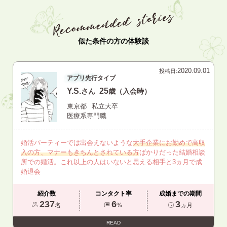
似た条件の方の体験談
2020.09.01
投稿日:
アプリ先行タイプ
Y.S.
25
さん
歳（入会時）
東京都
私立大卒
医療系専門職
婚活パーティーでは出会えないような
大手企業にお勤めで高収
入の方、マナーもきちんとされている方
ばかりだった結婚相談
所での婚活。これ以上の人はいないと思える相手と3ヵ月で成
婚退会
紹介数
コンタクト率
成婚までの期間
237
6
3
名
%
ヵ月
READ