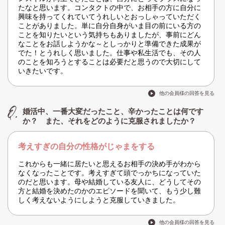
たなと思います。コンタクトの中で、お相手の方に自分に
興味を持ってくれていてうれしいとおっしゃっていただく
ことがありました。単に自分自身がいま目の前にいる方の
ことを知りたいという気持ちもありましたが、事前にどん
なことをお話しようかな～としっかりと準備できた成果が
でた！とうれしく思いました。仕事や私生活でも、その人
のことを知ろうとすることは必要だと思うので大切にして
いきたいです。
他の会員様の回答を見る
婚活中、一番大変だったこと、辛かったことは何です
か？ また、それをどのように克服されましたか？
考えすぎの自分の性格がじゃまをする
これからも一緒に居たいと思えるお相手の決め手がわから
なくなったことです。考えすぎて頭でっかちになっていた
のだと思います。母や結婚している友人に、どうしてその
方と結婚を決めたのかのエピソードを聞いて、もう少し難
しく考えないようにしようと克服していきました。
他の会員様の回答を見る