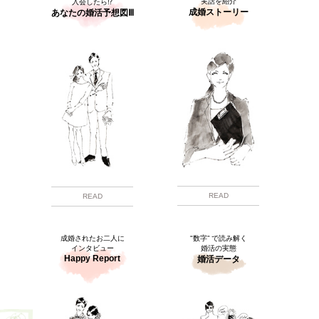
実話を紹介
入会したら⁉
成婚ストーリー
あなたの婚活予想図Ⅲ
READ
READ
成婚されたお二人に
"数字” で読み解く
インタビュー
婚活の実態
Happy Report
婚活データ