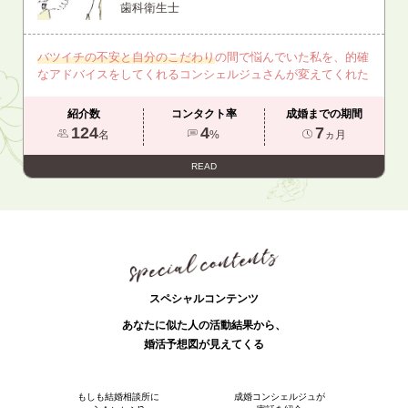
歯科衛生士
バツイチの不安と自分のこだわり
の間で悩んでいた私を、的確
なアドバイスをしてくれるコンシェルジュさんが変えてくれた
紹介数
コンタクト率
成婚までの期間
124
4
7
名
%
ヵ月
READ
スペシャルコンテンツ
あなたに似た人の活動結果から、
婚活予想図が見えてくる
もしも結婚相談所に
成婚コンシェルジュが