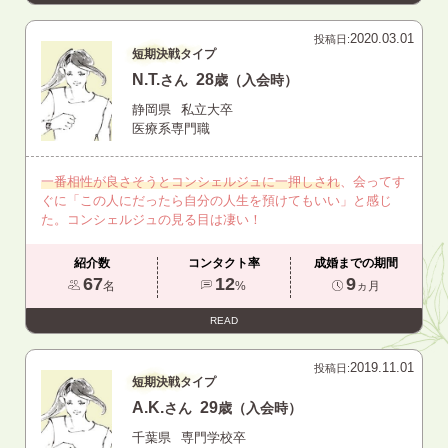
2020.03.01
投稿日:
短期決戦タイプ
N.T.
28
さん
歳（入会時）
静岡県
私立大卒
医療系専門職
一番相性が良さそうとコンシェルジュに一押しされ
、会ってす
ぐに「この人にだったら自分の人生を預けてもいい」と感じ
た。コンシェルジュの見る目は凄い！
紹介数
コンタクト率
成婚までの期間
67
12
9
名
%
ヵ月
READ
2019.11.01
投稿日:
短期決戦タイプ
A.K.
29
さん
歳（入会時）
千葉県
専門学校卒