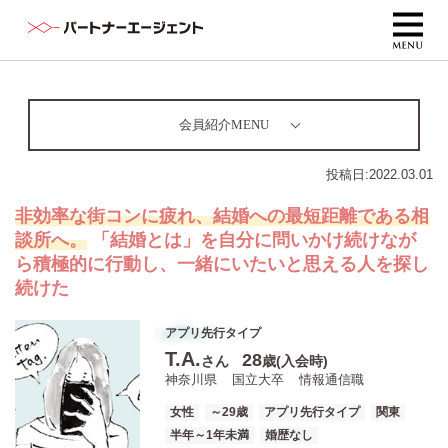
会員紹介MENU
投稿日:
2022.03.01
非効率な街コンに疲れ、結婚への最短距離である相
談所へ。
「結婚とは」を自分に問いかけ続けなが
ら積極的に行動し、一緒にいたいと思える人を探し
続けた
アプリ先行タイプ
T.A.
28
さん
歳(入会時)
神奈川県
国立大卒
情報通信職
女性
～29歳
アプリ先行タイプ
関東
半年～1年未満
婚歴なし