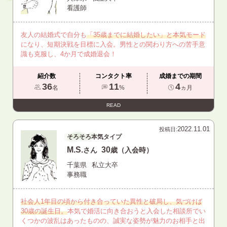
看護師
友人の結婚式で自分も
「35歳までに結婚したい」と本気モード
になり、短期決戦を目標に入会。男性との関わり方への苦手意
識も克服し、4か月で成婚退会！
紹介数
コンタクト率
成婚までの期間
36
11
4
名
%
ヵ月
READ
2022.11.01
投稿日:
そろそろ本気タイプ
M.S.
30
さん
歳（入会時）
千葉県
私立大卒
事務職
社会人1年目の頃から付き合っていた異性と破局し、気づけば
30歳の誕生日。
本気で婚活に向き合おうと入会した相談所でい
くつかの波乱はあったものの、誠実な姿勢が魅力のお相手と出