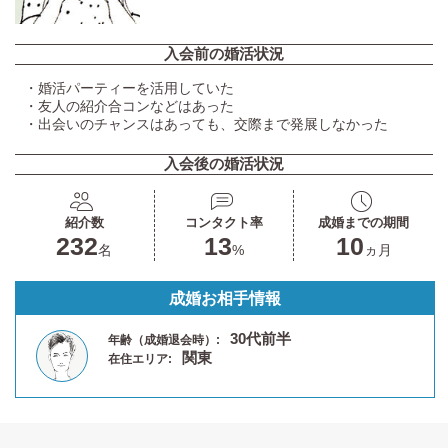
入会前の婚活状況
・婚活パーティーを活用していた
・友人の紹介合コンなどはあった
・出会いのチャンスはあっても、交際まで発展しなかった
入会後の婚活状況
紹介数
コンタクト率
成婚までの期間
232
13
10
名
%
ヵ月
成婚お相手情報
30代前半
年齢（成婚退会時）:
関東
在住エリア: