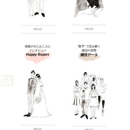
READ
READ
成婚されたお二人に
"数字” で読み解く
インタビュー
婚活の実態
Happy Report
婚活データ
READ
READ