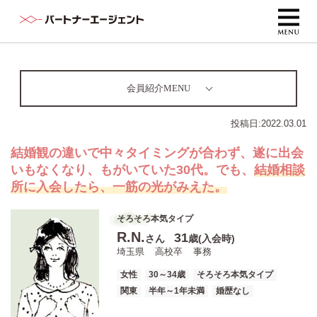
会員紹介MENU
投稿日:
2022.03.01
結婚観の違いで中々タイミングが合わず、遂に出会
いもなくなり、もがいていた30代。でも、
結婚相談
所に入会したら、一筋の光がみえた。
そろそろ本気タイプ
R.N.
31
さん
歳(入会時)
埼玉県
高校卒
事務
女性
30～34歳
そろそろ本気タイプ
関東
半年～1年未満
婚歴なし