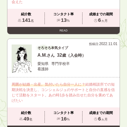
会えた
紹介数
コンタクト率
成婚までの期間
141
13
6
名
%
ヵ月
READ
2022.11.01
投稿日:
そろそろ本気タイプ
A.M.
32
さん
歳（入会時）
愛知県
専門学校卒
看護師
周囲が結婚・出産。気付いたら自分一人に？
結婚相談所での短
期決戦を決意し、コンシェルジュのサポートと自分の直感を信
じて活動をスタート。あの時1歩を踏み出せた自分を褒めてあ
げたい
紹介数
コンタクト率
成婚までの期間
49
16
6
名
%
ヵ月