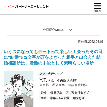
会員紹介MENU
投稿日:
2022.03.01
いくつになってもデートって楽しい！
会ったその日
に”結婚”の2文字が頭をよぎった相手と出会えた結
婚相談所は、婚活の手段として素晴らしい場所
アプリ先行タイプ
Y.T.
49
さん
歳(入会時)
東京都
私立大卒
建設会社勤務
男性
45歳以上
アプリ先行タイプ
関東
半年～1年未満
婚歴あり