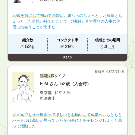
50歳を前にして初めての婚活。
婚活へのちょっとした興味とち
ょっとした勇気が持てたことで、活動4ヵ月で理想の人生の伴
侶に出会うことが出来た
紹介数
コンタクト率
成婚までの期間
52
29
4
名
%
ヵ月
READ
2022.11.01
投稿日:
短期決戦タイプ
E.M.
52
さん
歳（入会時）
東京都
私立大卒
司法書士
ダメ元でもう一度会ってほしいとお願いして成婚へ。
もともと
ハードルは高いと思っていたが何事にもチャレンジしようと思
って活動した