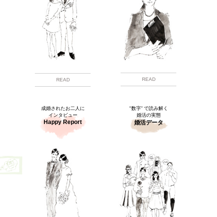
READ
READ
成婚されたお二人に
"数字” で読み解く
インタビュー
婚活の実態
Happy Report
婚活データ