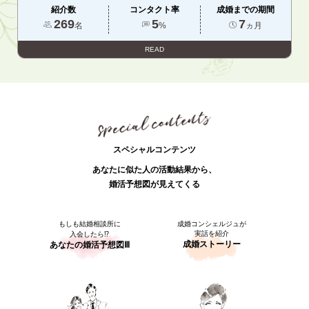
紹介数
コンタクト率
成婚までの期間
269
5
7
名
%
ヵ月
READ
スペシャルコンテンツ
あなたに似た人の活動結果から、
婚活予想図が見えてくる
もしも結婚相談所に
成婚コンシェルジュが
実話を紹介
入会したら⁉
成婚ストーリー
あなたの婚活予想図Ⅲ