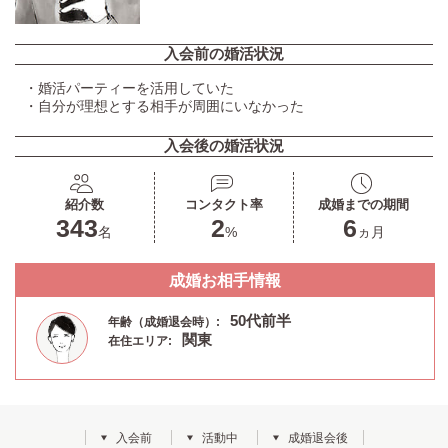
入会前の婚活状況
・婚活パーティーを活用していた
・自分が理想とする相手が周囲にいなかった
入会後の婚活状況
紹介数
コンタクト率
成婚までの期間
343
2
6
名
%
ヵ月
成婚お相手情報
50代前半
年齢（成婚退会時）:
関東
在住エリア:
入会前
活動中
成婚退会後