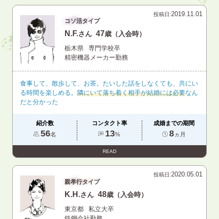
2019.11.01
投稿日:
コソ活タイプ
N.F.
47
さん
歳（入会時）
栃木県
専門学校卒
精密機器メーカー勤務
食事して、散歩して、お茶。たいした話をしなくても、共にい
る時間を楽しめる。
隣にいて落ち着く相手が結婚には必要
なん
だと分かった
紹介数
コンタクト率
成婚までの期間
56
13
8
名
%
ヵ月
READ
2020.05.01
投稿日:
親孝行タイプ
K.H.
48
さん
歳（入会時）
東京都
私立大卒
鉄鋼会社勤務