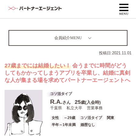
会員紹介MENU
投稿日:
2021.11.01
27歳までには結婚したい！
会うまでに時間がどう
してもかかってしまうアプリを卒業し、結婚に真剣
な人が集まる場を求めてパートナーエージェントへ
コソ活タイプ
R.A.
25
さん
歳(入会時)
千葉県
私立大卒
営業事務
女性
～29歳
コソ活タイプ
関東
半年～1年未満
婚歴なし