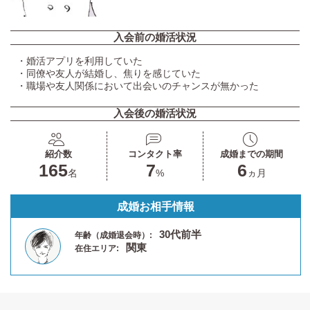
入会前の婚活状況
・婚活アプリを利用していた
・同僚や友人が結婚し、焦りを感じていた
・職場や友人関係において出会いのチャンスが無かった
入会後の婚活状況
紹介数
コンタクト率
成婚までの期間
165
7
6
名
%
ヵ月
成婚お相手情報
30代前半
年齢（成婚退会時）:
関東
在住エリア: