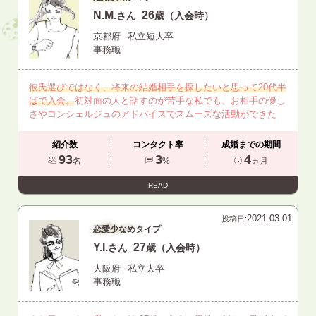
N.M.
26
さん
歳（入会時）
京都府
私立短大卒
事務職
彼氏選びではなく、将来の結婚相手を探したいと思って20代半
ばで入会。
初対面の人と話すのが苦手な私でも、お相手の優し
さやコンシェルジュのアドバイスでスムーズな活動ができた
紹介数
コンタクト率
成婚までの期間
93
3
4
名
%
ヵ月
READ
2021.03.01
投稿日:
恋愛少なめタイプ
Y.I.
27
さん
歳（入会時）
大阪府
私立大卒
事務職