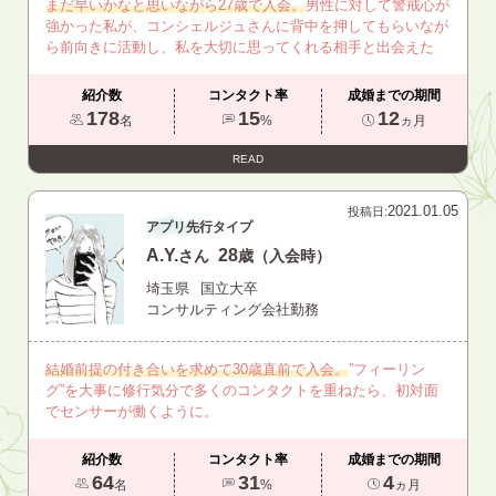
まだ早いかなと思いながら27歳で入会。
男性に対して警戒心が
強かった私が、コンシェルジュさんに背中を押してもらいなが
ら前向きに活動し、私を大切に思ってくれる相手と出会えた
紹介数
コンタクト率
成婚までの期間
178
15
12
名
%
ヵ月
READ
2021.01.05
投稿日:
アプリ先行タイプ
A.Y.
28
さん
歳（入会時）
埼玉県
国立大卒
コンサルティング会社勤務
結婚前提の付き合いを求めて30歳直前で入会。
”フィーリン
グ”を大事に修行気分で多くのコンタクトを重ねたら、初対面
でセンサーが働くように。
紹介数
コンタクト率
成婚までの期間
64
31
4
名
%
ヵ月